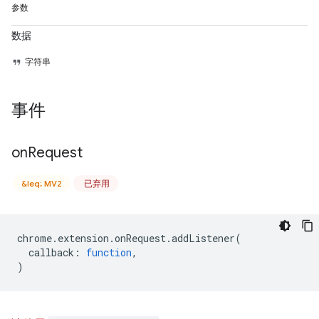
参数
数据
字符串
事件
on
Request
&leq; MV2
已弃用
chrome
.
extension
.
onRequest
.
addListener
(
callback
:
function
,
)