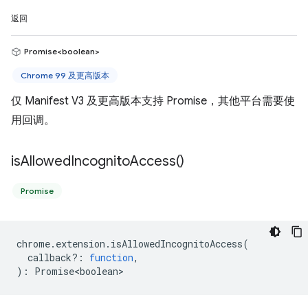
返回
Promise<boolean>
Chrome 99 及更高版本
仅 Manifest V3 及更高版本支持 Promise，其他平台需要使
用回调。
is
Allowed
Incognito
Access(
)
Promise
chrome
.
extension
.
isAllowedIncognitoAccess
(
callback?
:
function
,
)
:
Promise<boolean>