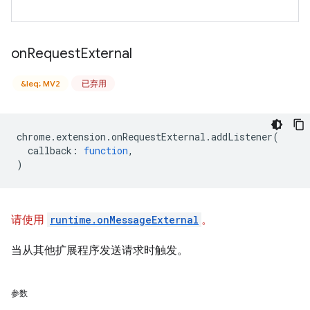
on
Request
External
&leq; MV2
已弃用
chrome
.
extension
.
onRequestExternal
.
addListener
(
callback
:
function
,
)
请使用
runtime.onMessageExternal
。
当从其他扩展程序发送请求时触发。
参数