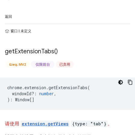
返回
窗口 | 未定义
get
Extension
Tabs(
)
&leq; MV2
仅限前台
已弃用
chrome
.
extension
.
getExtensionTabs
(
windowId?
:
number
,
)
:
Window
[]
请使用
extension.getViews
{type: "tab"}
。