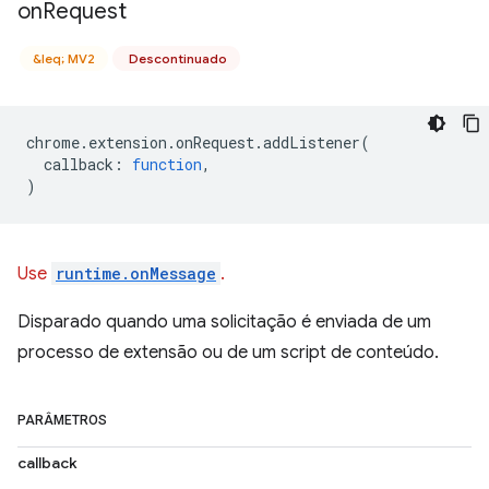
on
Request
&leq; MV2
Descontinuado
chrome
.
extension
.
onRequest
.
addListener
(
callback
:
function
,
)
Use
runtime.onMessage
.
Disparado quando uma solicitação é enviada de um
processo de extensão ou de um script de conteúdo.
PARÂMETROS
callback