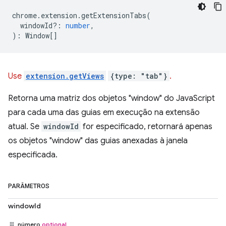
chrome
.
extension
.
getExtensionTabs
(
windowId?
:
number
,
)
:
Window
[]
Use
extension.getViews
{type: "tab"}
.
Retorna uma matriz dos objetos "window" do JavaScript
para cada uma das guias em execução na extensão
atual. Se
windowId
for especificado, retornará apenas
os objetos "window" das guias anexadas à janela
especificada.
PARÂMETROS
windowId
número
optional