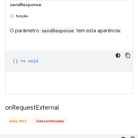
sendResponse
função
O parâmetro
sendResponse
tem esta aparência:
() =>
void
on
Request
External
&leq; MV2
Descontinuado