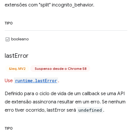
extensões com "split" incognito_behavior.
TIPO
booleano
last
Error
&leq; MV2
Suspenso desde o Chrome 58
Use
runtime.lastError
.
Definido para o ciclo de vida de um callback se uma API
de extensão assíncrona resultar em um erro. Se nenhum
erro tiver ocorrido, lastError será
undefined
.
TIPO