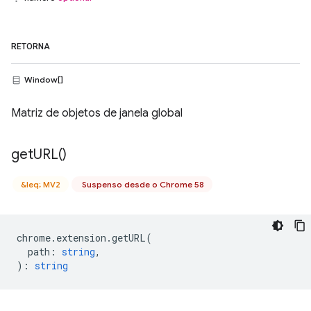
RETORNA
Window[]
Matriz de objetos de janela global
get
URL(
)
&leq; MV2
Suspenso desde o Chrome 58
chrome
.
extension
.
getURL
(
path
:
string
,
)
:
string