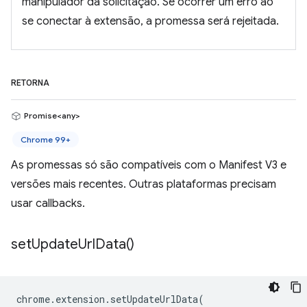
manipulador da solicitação. Se ocorrer um erro ao
se conectar à extensão, a promessa será rejeitada.
RETORNA
Promise<any>
Chrome 99+
As promessas só são compatíveis com o Manifest V3 e
versões mais recentes. Outras plataformas precisam
usar callbacks.
set
Update
Url
Data(
)
chrome
.
extension
.
setUpdateUrlData
(