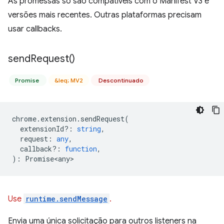
As promessas só são compatíveis com o Manifest V3 e
versões mais recentes. Outras plataformas precisam
usar callbacks.
send
Request(
)
Promise
&leq; MV2
Descontinuado
chrome
.
extension
.
sendRequest
(
extensionId?
:
string
,
request
:
any
,
callback?
:
function
,
)
:
Promise<any>
Use
runtime.sendMessage
.
Envia uma única solicitação para outros listeners na