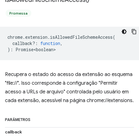
Promessa
chrome
.
extension
.
isAllowedFileSchemeAccess
(
callback?
:
function
,
)
:
Promise<boolean>
Recupera o estado do acesso da extensão ao esquema
"file://". Isso corresponde à configuração "Permitir
acesso a URLs de arquivo" controlada pelo usuário em
cada extensão, acessível na página chrome://extensions.
PARÂMETROS
callback