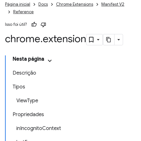
Página inicial
Docs
Chrome Extensions
Manifest V2
Reference
Isso foi útil?
chrome
.
extension
Nesta página
Descrição
Tipos
ViewType
Propriedades
inIncognitoContext