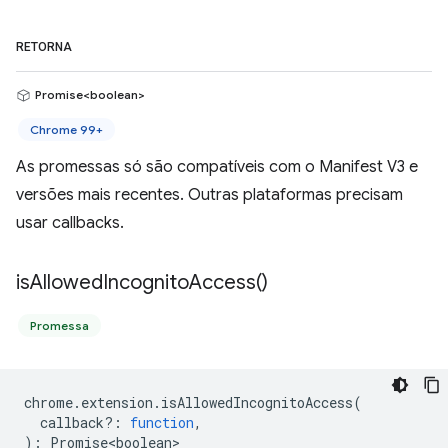
RETORNA
Promise<boolean>
Chrome 99+
As promessas só são compatíveis com o Manifest V3 e
versões mais recentes. Outras plataformas precisam
usar callbacks.
is
Allowed
Incognito
Access(
)
Promessa
chrome
.
extension
.
isAllowedIncognitoAccess
(
callback?
:
function
,
)
:
Promise<boolean>