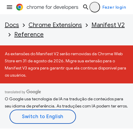
Fazer login
Docs
Chrome Extensions
Manifest V2
Reference
As extensões do Manifest V2 serão removidas da Chrome Web
Store em 31 de agosto de 2026. Migre sua extensão para o
Manifest V3 agora para garantir que ela continue disponível para
os usuários.
O Google usa tecnologia de IA na tradução de conteúdos para
seu idioma de preferência. As traduções com IA podem ter erros.