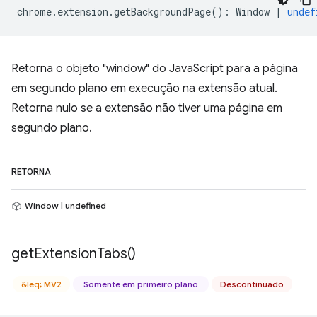
chrome
.
extension
.
getBackgroundPage
()
:
Window
|
undef
Retorna o objeto "window" do JavaScript para a página
em segundo plano em execução na extensão atual.
Retorna nulo se a extensão não tiver uma página em
segundo plano.
RETORNA
Window | undefined
get
Extension
Tabs(
)
&leq; MV2
Somente em primeiro plano
Descontinuado