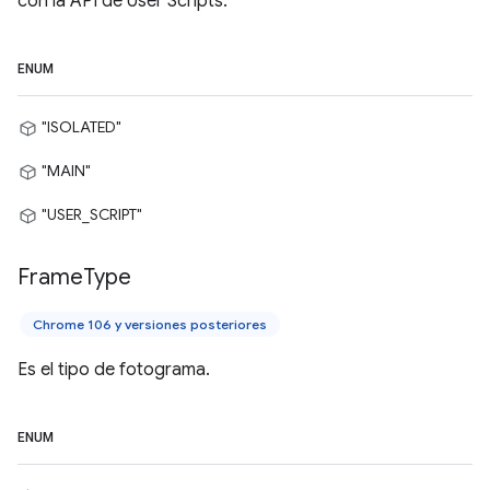
con la API de User Scripts.
ENUM
"ISOLATED"
"MAIN"
"USER_SCRIPT"
Frame
Type
Chrome 106 y versiones posteriores
Es el tipo de fotograma.
ENUM