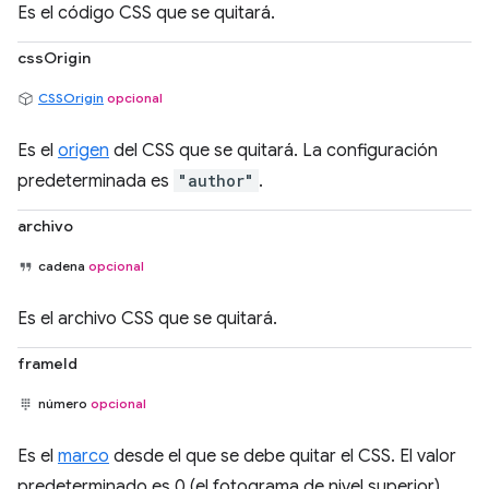
Es el código CSS que se quitará.
cssOrigin
CSSOrigin
opcional
Es el
origen
del CSS que se quitará. La configuración
predeterminada es
"author"
.
archivo
cadena
opcional
Es el archivo CSS que se quitará.
frameId
número
opcional
Es el
marco
desde el que se debe quitar el CSS. El valor
predeterminado es 0 (el fotograma de nivel superior).