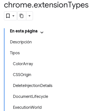
chrome
.
extension
Types
En esta página
Descripción
Tipos
ColorArray
CSSOrigin
DeleteInjectionDetails
DocumentLifecycle
ExecutionWorld