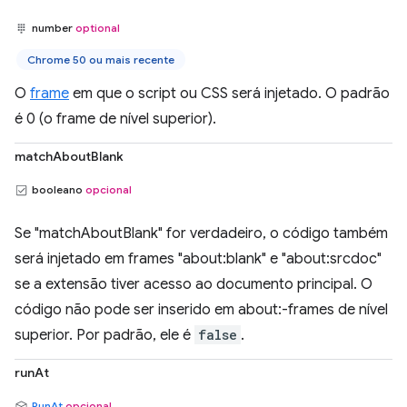
number
optional
Chrome 50 ou mais recente
O
frame
em que o script ou CSS será injetado. O padrão
é 0 (o frame de nível superior).
matchAboutBlank
booleano
opcional
Se "matchAboutBlank" for verdadeiro, o código também
será injetado em frames "about:blank" e "about:srcdoc"
se a extensão tiver acesso ao documento principal. O
código não pode ser inserido em about:-frames de nível
superior. Por padrão, ele é
false
.
runAt
RunAt
opcional