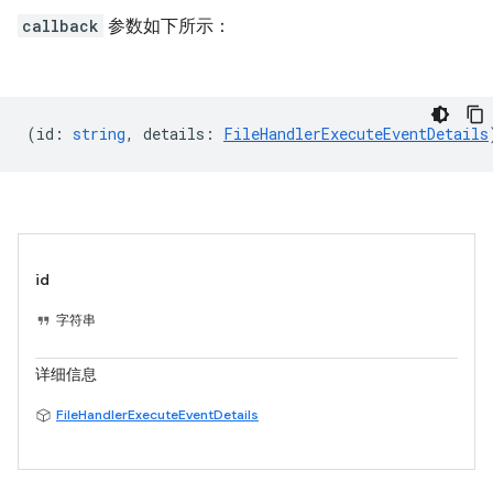
callback
参数如下所示：
(
id
:
string
,
details
:
FileHandlerExecuteEventDetails
id
字符串
详细信息
FileHandlerExecuteEventDetails