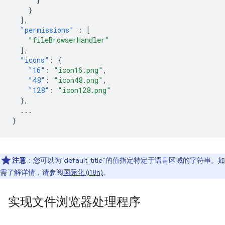
}
],
"permissions"
:
[
"fileBrowserHandler"
],
"icons"
:
{
"16"
:
"icon16.png"
,
"48"
:
"icon48.png"
,
"128"
:
"icon128.png"
},
...
}
注意
：您可以为“default_title”的值指定特定于语言区域的字符串。如
需了解详情，请参阅
国际化 (i18n)
。
实现文件浏览器处理程序