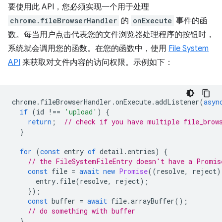
要使用此 API，您必须实现一个用于处理
chrome.fileBrowserHandler
的
onExecute
事件的函
数。每当用户点击代表您的文件浏览器处理程序的按钮时，
系统就会调用您的函数。在您的函数中，使用
File System
API
来获取对文件内容的访问权限。示例如下：
chrome
.
fileBrowserHandler
.
onExecute
.
addListener
(
asyn
if
(
id
!==
'upload'
)
{
return
;
// check if you have multiple file_brow
}
for
(
const
entry
of
detail
.
entries
)
{
// the FileSystemFileEntry doesn't have a Promis
const
file
=
await
new
Promise
((
resolve
,
reject
)
entry
.
file
(
resolve
,
reject
);
});
const
buffer
=
await
file
.
arrayBuffer
();
// do something with buffer
}