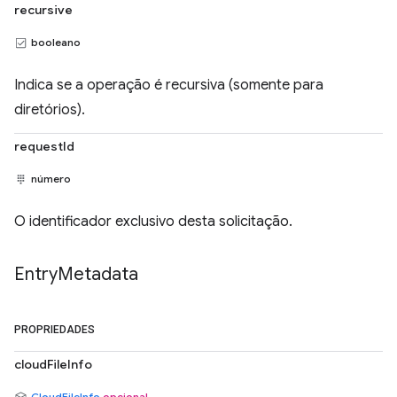
recursive
booleano
Indica se a operação é recursiva (somente para
diretórios).
requestId
número
O identificador exclusivo desta solicitação.
Entry
Metadata
PROPRIEDADES
cloudFileInfo
CloudFileInfo
opcional