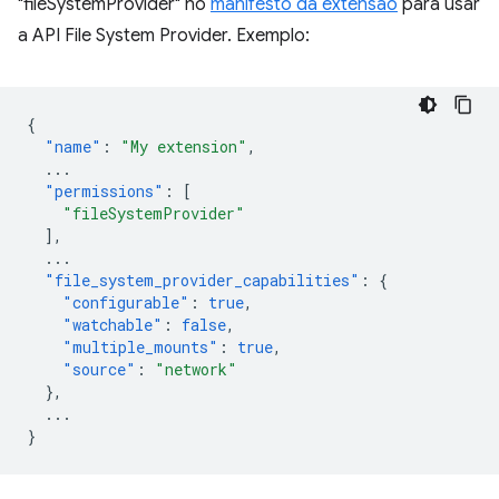
"fileSystemProvider" no
manifesto da extensão
para usar
a API File System Provider. Exemplo:
{
"name"
:
"My extension"
,
...
"permissions"
:
[
"fileSystemProvider"
],
...
"file_system_provider_capabilities"
:
{
"configurable"
:
true
,
"watchable"
:
false
,
"multiple_mounts"
:
true
,
"source"
:
"network"
},
...
}