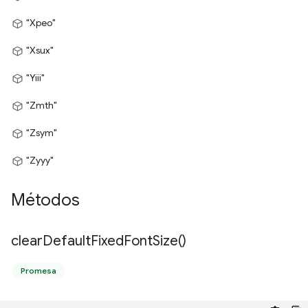
"Xpeo"
"Xsux"
"Yiii"
"Zmth"
"Zsym"
"Zyyy"
Métodos
clear
Default
Fixed
Font
Size(
)
Promesa