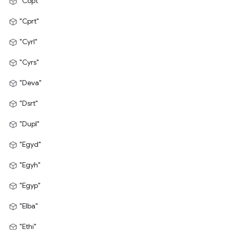
"Copt"
"Cprt"
"Cyrl"
"Cyrs"
"Deva"
"Dsrt"
"Dupl"
"Egyd"
"Egyh"
"Egyp"
"Elba"
"Ethi"