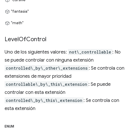
"fantasía"
"math"
Level
Of
Control
Uno de los siguientes valores:
not\_controllable
: No
se puede controlar con ninguna extensión
controlled\_by\_other\_extensions
: Se controla con
extensiones de mayor prioridad
controllable\_by\_this\_extension
: Se puede
controlar con esta extensión
controlled\_by\_this\_extension
: Se controla con
esta extensión
ENUM