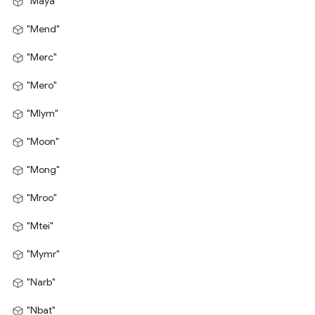
"Maya"
"Mend"
"Merc"
"Mero"
"Mlym"
"Moon"
"Mong"
"Mroo"
"Mtei"
"Mymr"
"Narb"
"Nbat"