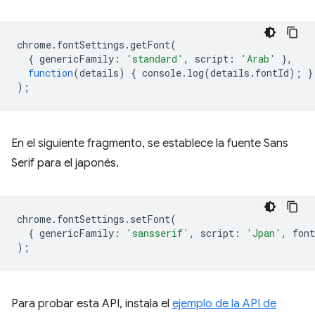
chrome
.
fontSettings
.
getFont
(
{
genericFamily
:
'standard'
,
script
:
'Arab'
},
function
(
details
)
{
console
.
log
(
details
.
fontId
);
}
);
En el siguiente fragmento, se establece la fuente Sans
Serif para el japonés.
chrome
.
fontSettings
.
setFont
(
{
genericFamily
:
'sansserif'
,
script
:
'Jpan'
,
font
);
Para probar esta API, instala el
ejemplo de la API de