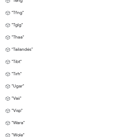
"Teng"
"Tfng"
"Tglg"
"Thaa"
“Tailandés”
"Tibt"
"Tirh"
"Ugar"
"Vaii"
"Visp"
"Wara"
"Wole"