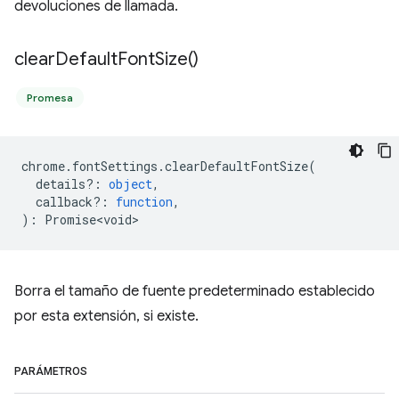
devoluciones de llamada.
clear
Default
Font
Size(
)
Promesa
chrome
.
fontSettings
.
clearDefaultFontSize
(
details?
:
object
,
callback?
:
function
,
)
:
Promise<void>
Borra el tamaño de fuente predeterminado establecido
por esta extensión, si existe.
PARÁMETROS