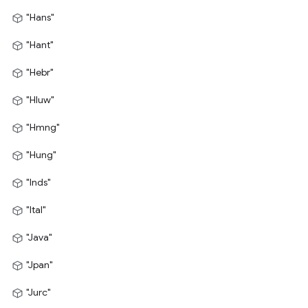
"Hans"
"Hant"
"Hebr"
"Hluw"
"Hmng"
"Hung"
"Inds"
"Ital"
"Java"
"Jpan"
"Jurc"