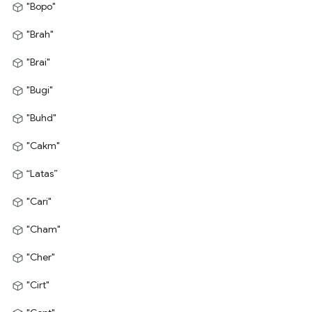
"Bopo"
"Brah"
"Brai"
"Bugi"
"Buhd"
"Cakm"
“Latas”
"Cari"
"Cham"
"Cher"
"Cirt"