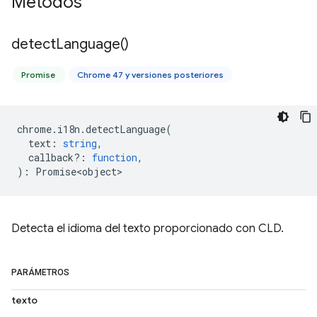
Métodos
detect
Language(
)
Promise
Chrome 47 y versiones posteriores
chrome
.
i18n
.
detectLanguage
(
text
:
string
,
callback?
:
function
,
)
:
Promise<object>
Detecta el idioma del texto proporcionado con CLD.
PARÁMETROS
texto