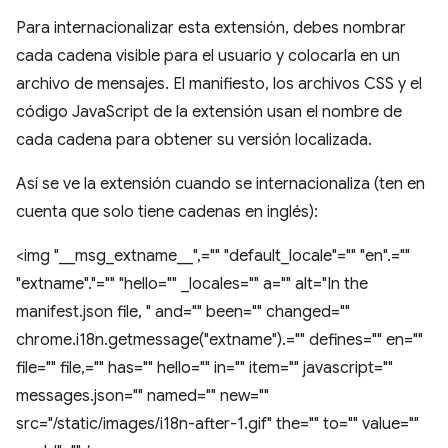
Para internacionalizar esta extensión, debes nombrar
cada cadena visible para el usuario y colocarla en un
archivo de mensajes. El manifiesto, los archivos CSS y el
código JavaScript de la extensión usan el nombre de
cada cadena para obtener su versión localizada.
Así se ve la extensión cuando se internacionaliza (ten en
cuenta que solo tiene cadenas en inglés):
<img "__msg_extname__",="" "default_locale"="" "en".=""
"extname"."="" "hello="" _locales="" a="" alt="In the
manifest.json file, " and="" been="" changed=""
chrome.i18n.getmessage("extname").="" defines="" en=""
file="" file,="" has="" hello="" in="" item="" javascript=""
messages.json="" named="" new=""
src="/static/images/i18n-after-1.gif" the="" to="" value=""