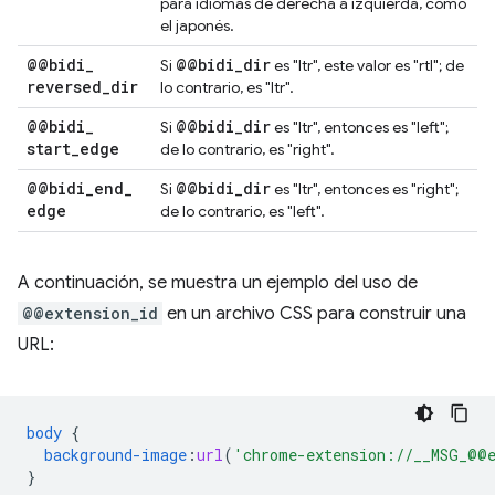
para idiomas de derecha a izquierda, como
el japonés.
@@bidi
_
@@bidi
_
dir
Si
es "ltr", este valor es "rtl"; de
reversed
_
dir
lo contrario, es "ltr".
@@bidi
_
@@bidi
_
dir
Si
es "ltr", entonces es "left";
start
_
edge
de lo contrario, es "right".
@@bidi
_
end
_
@@bidi
_
dir
Si
es "ltr", entonces es "right";
edge
de lo contrario, es "left".
A continuación, se muestra un ejemplo del uso de
@@extension_id
en un archivo CSS para construir una
URL:
body
{
background-image
:
url
(
'chrome-extension://__MSG_@@e
}