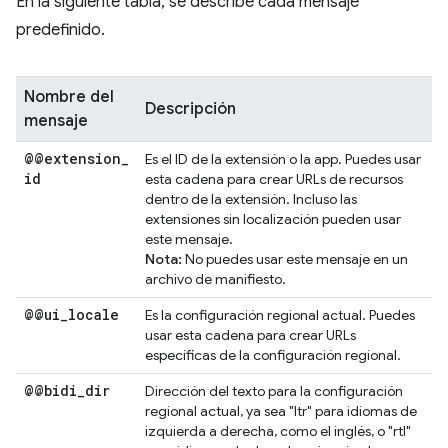
En la siguiente tabla, se describe cada mensaje
predefinido.
Nombre del
Descripción
mensaje
@@extension
_
Es el ID de la extensión o la app. Puedes usar
id
esta cadena para crear URLs de recursos
dentro de la extensión. Incluso las
extensiones sin localización pueden usar
este mensaje.
Nota:
No puedes usar este mensaje en un
archivo de manifiesto.
@@ui
_
locale
Es la configuración regional actual. Puedes
usar esta cadena para crear URLs
específicas de la configuración regional.
@@bidi
_
dir
Dirección del texto para la configuración
regional actual, ya sea "ltr" para idiomas de
izquierda a derecha, como el inglés, o "rtl"