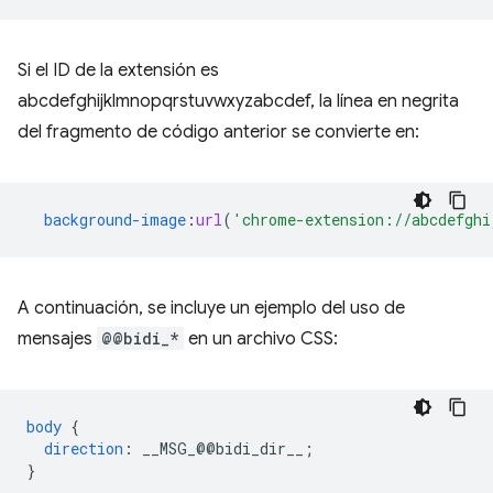
Si el ID de la extensión es
abcdefghijklmnopqrstuvwxyzabcdef, la línea en negrita
del fragmento de código anterior se convierte en:
background-image
:
url
(
'chrome-extension://abcdefghi
A continuación, se incluye un ejemplo del uso de
mensajes
@@bidi_*
en un archivo CSS:
body
{
direction
:
__MSG_
@@
bidi_dir__
;
}