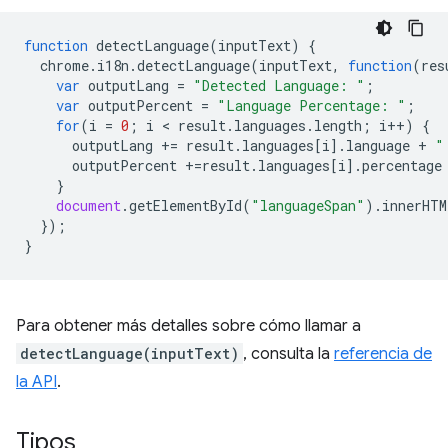
function
detectLanguage
(
inputText
)
{
chrome
.
i18n
.
detectLanguage
(
inputText
,
function
(
res
var
outputLang
=
"Detected Language: "
;
var
outputPercent
=
"Language Percentage: "
;
for
(
i
=
0
;
i
 < 
result
.
languages
.
length
;
i
++
)
{
outputLang
+=
result
.
languages
[
i
].
language
+
"
outputPercent
+=
result
.
languages
[
i
].
percentage
}
document
.
getElementById
(
"languageSpan"
).
innerHTM
});
}
Para obtener más detalles sobre cómo llamar a
detectLanguage(inputText)
, consulta la
referencia de
la API
.
Tipos