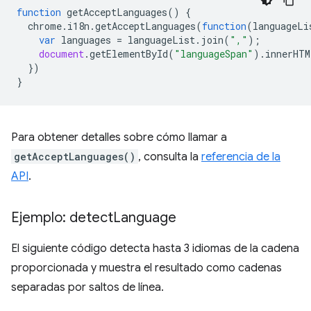
function
getAcceptLanguages
()
{
chrome
.
i18n
.
getAcceptLanguages
(
function
(
languageLi
var
languages
=
languageList
.
join
(
","
);
document
.
getElementById
(
"languageSpan"
).
innerHTM
})
}
Para obtener detalles sobre cómo llamar a
getAcceptLanguages()
, consulta la
referencia de la
API
.
Ejemplo: detect
Language
El siguiente código detecta hasta 3 idiomas de la cadena
proporcionada y muestra el resultado como cadenas
separadas por saltos de línea.