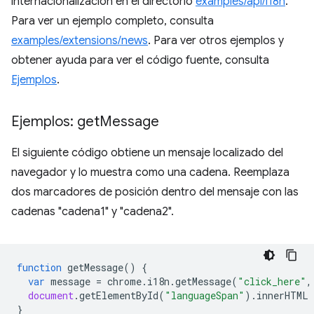
internacionalización en el directorio
examples/api/i18n
.
Para ver un ejemplo completo, consulta
examples/extensions/news
. Para ver otros ejemplos y
obtener ayuda para ver el código fuente, consulta
Ejemplos
.
Ejemplos: get
Message
El siguiente código obtiene un mensaje localizado del
navegador y lo muestra como una cadena. Reemplaza
dos marcadores de posición dentro del mensaje con las
cadenas "cadena1" y "cadena2".
function
getMessage
()
{
var
message
=
chrome
.
i18n
.
getMessage
(
"click_here"
,
document
.
getElementById
(
"languageSpan"
).
innerHTML
}