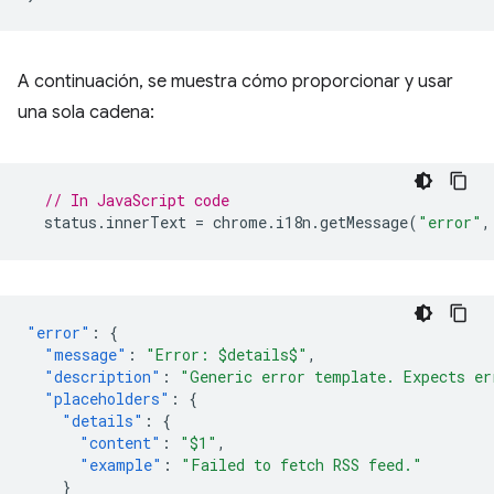
A continuación, se muestra cómo proporcionar y usar
una sola cadena:
// In JavaScript code
status
.
innerText
=
chrome
.
i18n
.
getMessage
(
"error"
,
"error"
:
{
"message"
:
"Error: $details$"
,
"description"
:
"Generic error template. Expects er
"placeholders"
:
{
"details"
:
{
"content"
:
"$1"
,
"example"
:
"Failed to fetch RSS feed."
}