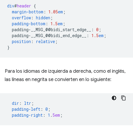
div
#
header
{
margin-bottom
:
1.05
em
;
overflow
:
hidden
;
padding-bottom
:
1.5
em
;
padding-__MSG_@@
bidi_start_edge__
:
0
;
padding-__MSG_@@
bidi_end_edge__
:
1.5
em
;
position
:
relative
;
}
Para los idiomas de izquierda a derecha, como el inglés,
las líneas en negrita se convierten en lo siguiente:
dir
:
ltr
;
padding-left
:
0
;
padding-right
:
1
.
5em
;