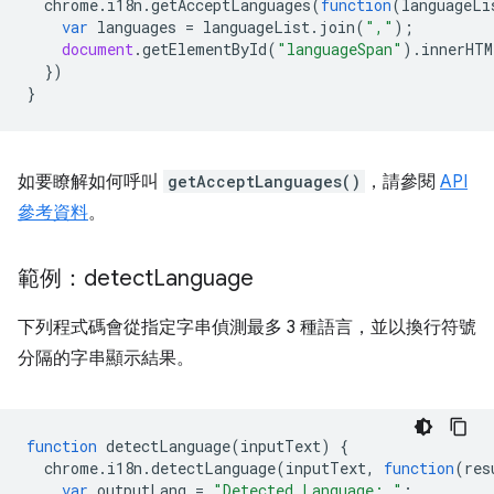
chrome
.
i18n
.
getAcceptLanguages
(
function
(
languageLi
var
languages
=
languageList
.
join
(
","
);
document
.
getElementById
(
"languageSpan"
).
innerHTM
})
}
如要瞭解如何呼叫
getAcceptLanguages()
，請參閱
API
參考資料
。
範例：detect
Language
下列程式碼會從指定字串偵測最多 3 種語言，並以換行符號
分隔的字串顯示結果。
function
detectLanguage
(
inputText
)
{
chrome
.
i18n
.
detectLanguage
(
inputText
,
function
(
res
var
outputLang
=
"Detected Language: "
;