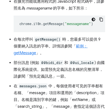
在擴充功能或應用程式的 JavaScript 程式碼中，請參
照名為
messagename
的字串，如下所示：
chrome
.
i18n
.
getMessage
(
"messagename"
)
在每次呼叫
getMessage()
時，您最多可以提供 9
個要納入訊息的字串。詳情請參閱「
範例：
getMessage
」。
部分訊息 (例如
@@bidi_dir
和
@@ui_locale
) 由國
際化系統提供。如需預先定義訊息名稱的完整清單，
請參閱「預先定義訊息」
一節。
在
messages.json
中，每個使用者可見的字串都有
名稱、「message」項目和選用的「description」項
目。名稱是識別字串的鍵，例如「extName」或
「search_string」。「message」會指定這個語言代