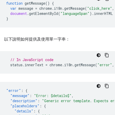
function
getMessage
()
{
var
message
=
chrome
.
i18n
.
getMessage
(
"click_here"
,
document
.
getElementById
(
"languageSpan"
).
innerHTML
}
以下說明如何提供及使用單一字串：
// In JavaScript code
status
.
innerText
=
chrome
.
i18n
.
getMessage
(
"error"
,
"error"
:
{
"message"
:
"Error: $details$"
,
"description"
:
"Generic error template. Expects er
"placeholders"
:
{
"details"
:
{