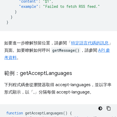
"content"
:
"$1"
,
"example"
:
"Failed to fetch RSS feed."
}
}
}
如要進一步瞭解預留位置，請參閱「
特定語言代碼的訊息
」
頁面。如要瞭解如何呼叫
getMessage()
，請參閱
API 參
考資料
。
範例：get
Accept
Languages
下列程式碼會從瀏覽器取得 accept-languages，並以字串
形式顯示，以「,」分隔每個 accept-language。
function
getAcceptLanguages
()
{