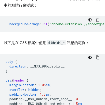
中的粗體行會變成：
background-image
:
url
(
'chrome-extension://abcdefghi
以下是在 CSS 檔案中使用
@@bidi_*
訊息的範例：
body
{
direction
:
__MSG_
@@
bidi_dir__
;
}
div
#
header
{
margin-bottom
:
1.05
em
;
overflow
:
hidden
;
padding-bottom
:
1.5
em
;
padding-__MSG_@@
bidi_start_edge__
:
0
;
padding-__MSG_@@
bidi_end_edge__
:
1.5
em
;