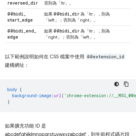
reversed
_
dir
否則為「ltr」。
@@bidi
_
@@bidi
_
dir
如果
為「ltr」，則為
start
_
edge
「left」；否則為「right」。
@@bidi
_
end
_
@@bidi
_
dir
如果
為「ltr」，則為
edge
「right」；否則為「left」。
以下範例說明如何在 CSS 檔案中使用
@@extension_id
建構網址：
body
{
background-image
:
url
(
'chrome-extension://__MSG_@@e
}
如果擴充功能 ID 是
abcdefghijklmnopqrstuvwxyzabcdef，則先前程式碼片段