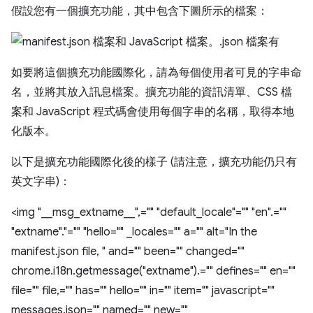
假設您有一個擴充功能，其中包含下圖所示的檔案：
如要將這個擴充功能國際化，請為每個使用者可見的字串命
名，並將其放入訊息檔案。擴充功能的資訊清單、CSS 檔
案和 JavaScript 程式碼會使用每個字串的名稱，取得本地
化版本。
以下是擴充功能國際化後的樣子 (請注意，擴充功能仍只有
英文字串)：
<img "__msg_extname__",="" "default_locale"="" "en".=""
"extname"."="" "hello="" _locales="" a="" alt="In the
manifest.json file, " and="" been="" changed=""
chrome.i18n.getmessage("extname").="" defines="" en=""
file="" file,="" has="" hello="" in="" item="" javascript=""
messages.json="" named="" new=""