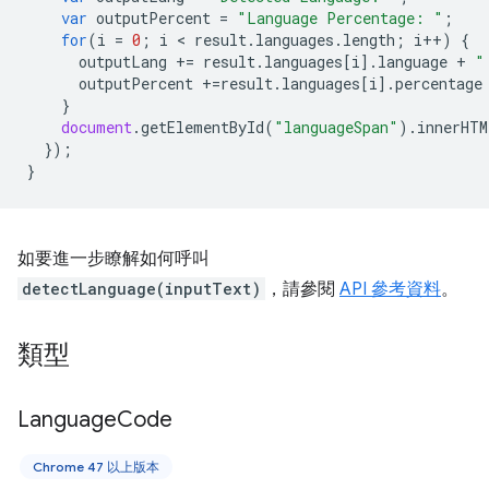
var
outputPercent
=
"Language Percentage: "
;
for
(
i
=
0
;
i
 < 
result
.
languages
.
length
;
i
++
)
{
outputLang
+=
result
.
languages
[
i
].
language
+
"
outputPercent
+=
result
.
languages
[
i
].
percentage
}
document
.
getElementById
(
"languageSpan"
).
innerHTM
});
}
如要進一步瞭解如何呼叫
detectLanguage(inputText)
，請參閱
API 參考資料
。
類型
Language
Code
Chrome 47 以上版本