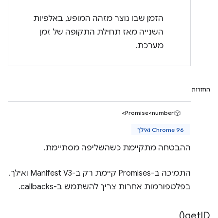
הזמן שבו נוצר מזהה המופע, באלפיות
השנייה מאז תחילת התקופה של זמן
מערכת.
החזרות
Promise<number>
Chrome 96 ואילך
ההבטחה מתקיימת כשהשליפה מסתיימת.
התמיכה ב-Promises קיימת רק ב-Manifest V3 ואילך.
בפלטפורמות אחרות צריך להשתמש ב-callbacks.
)
get
ID(