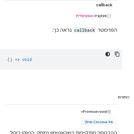
callback
פונקציה
אופציונלית
הפרמטר
callback
נראה כך:
() =>
void
החזרות
Promise<void>
Chrome 96 ואילך
ההבטחה מתקיימת כשהאסימון נמחק. הטוקן בוטל