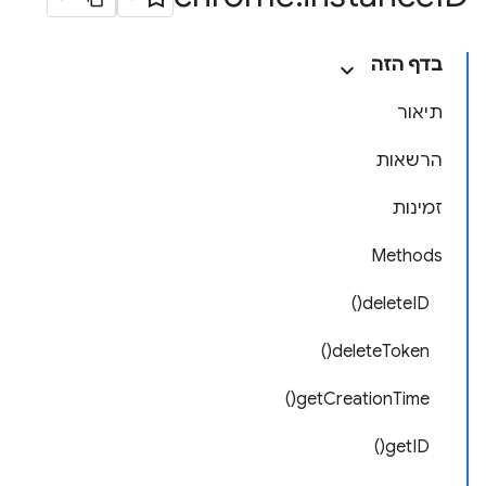
בדף הזה
תיאור
הרשאות
זמינות
Methods
deleteID()
deleteToken()
getCreationTime()
getID()