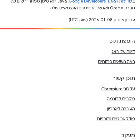
ב
מדיניות האתר Google Developers‏
.‏ Java הוא סימן מסחרי רשום של
חברת Oracle ו/או של השותפים העצמאיים שלה.
עדכון אחרון: 2026-01-08 (שעון UTC).
הוספת תוכן
דיווח על באג
ראה נושאים פתוחים
תוכן קשור
עדכוני Chromium
מקרים לדוגמה
העברה לארכיון
פודקאסטים ותוכניות
מעקב