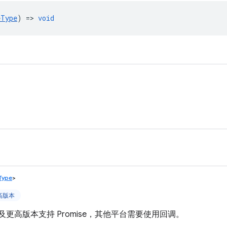
eType
) =>
void
eType
>
更高版本
t V3 及更高版本支持 Promise，其他平台需要使用回调。