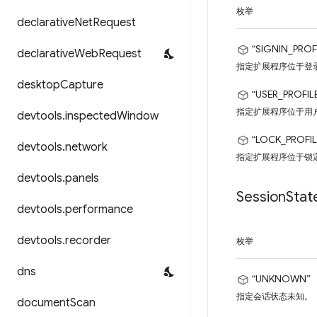
枚举
declarative
Net
Request
“SIGNIN_PROF
declarative
Web
Request
指定扩展程序位于登
desktop
Capture
“USER_PROFIL
指定扩展程序位于用
devtools
.
inspected
Window
“LOCK_PROFIL
devtools
.
network
指定扩展程序位于锁
devtools
.
panels
Session
Stat
devtools
.
performance
devtools
.
recorder
枚举
dns
“UNKNOWN”
指定会话状态未知。
document
Scan