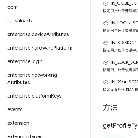
“IN_OOBE_SC
dom
指定用户处于开箱即
downloads
“IN_LOGIN_S
指定用户位于登录界
enterprise
.
device
Attributes
“IN_SESSION”
enterprise
.
hardware
Platform
指定用户处于会话中
enterprise
.
login
“IN_LOCK_SC
指定用户处于锁定屏
enterprise
.
networking
“IN_RMA_SCR
Attributes
指定设备处于 RMA
enterprise
.
platform
Keys
方法
events
extension
get
Profile
Ty
extension
Types