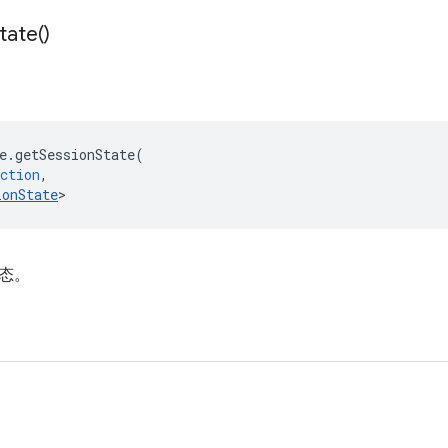
tate(
)
e
.
getSessionState
(
ction
,
ionState
>
态。