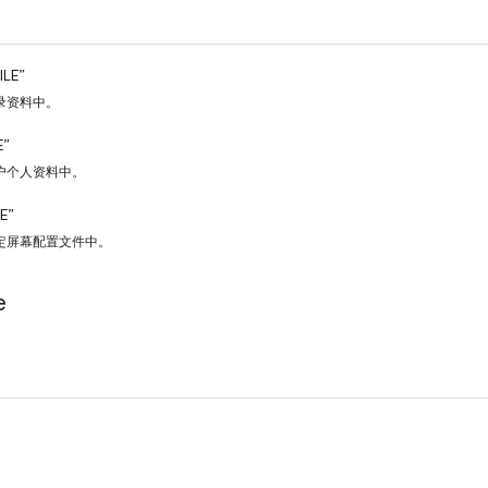
ILE”
录资料中。
E”
户个人资料中。
E”
定屏幕配置文件中。
e