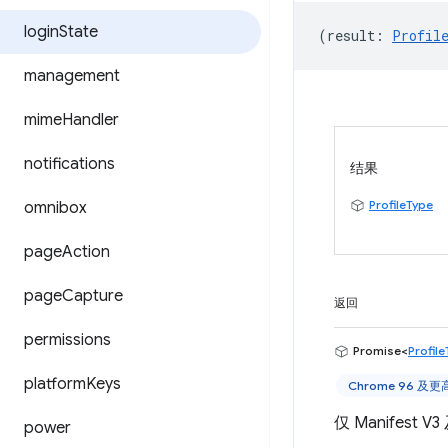
login
State
(
result
:
Profil
management
mime
Handler
notifications
结果
ProfileType
omnibox
page
Action
page
Capture
返回
permissions
Promise<
Profil
platform
Keys
Chrome 96 及
仅 Manifes
power