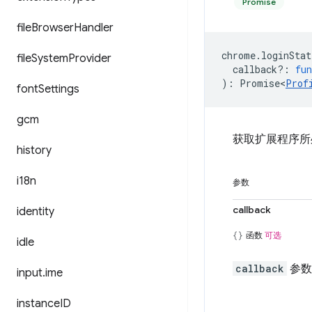
Promise
file
Browser
Handler
chrome
.
loginStat
file
System
Provider
callback?
:
fun
)
:
Promise<
Prof
font
Settings
gcm
获取扩展程序所
history
i18n
参数
callback
identity
函数
可选
idle
callback
参数
input
.
ime
instance
ID