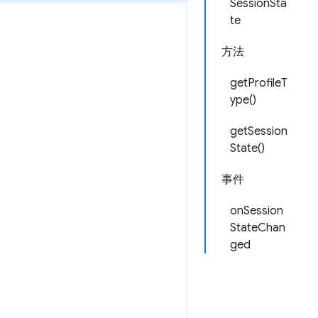
SessionSta
te
方法
getProfileT
ype()
getSession
State()
事件
onSession
StateChan
ged