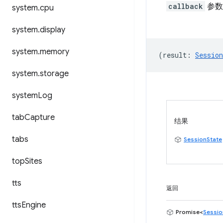
callback
参数
system
.
cpu
system
.
display
system
.
memory
(
result
:
Session
system
.
storage
system
Log
tab
Capture
结果
tabs
SessionState
top
Sites
tts
返回
tts
Engine
Promise<
Sessio