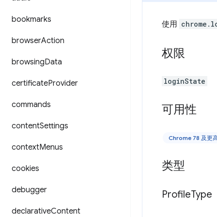
bookmarks
使用
chrome.l
browser
Action
权限
browsing
Data
loginState
certificate
Provider
commands
可用性
content
Settings
Chrome 78 及
context
Menus
类型
cookies
debugger
Profile
Type
declarative
Content