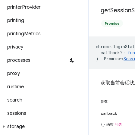
printer
Provider
get
Session
S
printing
Promise
printing
Metrics
chrome
.
loginStat
privacy
callback?
:
fun
)
:
Promise<
Sess
processes
proxy
获取当前会话状
runtime
search
参数
sessions
callback
函数
可选
storage