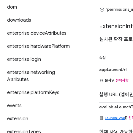
dom
"permissions_
downloads
Extension
In
enterprise
.
device
Attributes
설치된 확장 프로
enterprise
.
hardware
Platform
속성
enterprise
.
login
appLaunchUrl
enterprise
.
networking
Attributes
문자열
선택사항
enterprise
.
platform
Keys
실행 URL (앱에
events
availableLaunch
LaunchType
[]
선
extension
extension
Types
현재 사용 가능한