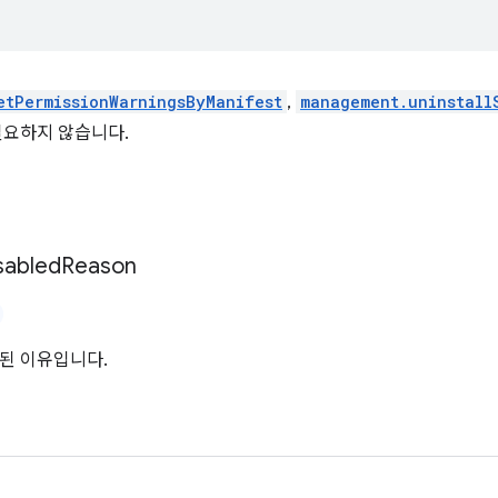
etPermissionWarningsByManifest
,
management.uninstall
필요하지 않습니다.
sabled
Reason
된 이유입니다.