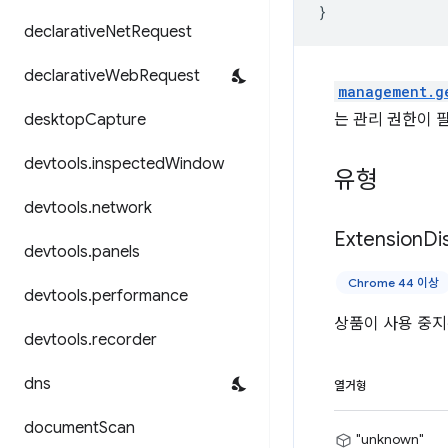
}
declarative
Net
Request
declarative
Web
Request
management.g
desktop
Capture
는 관리 권한이 
devtools
.
inspected
Window
유형
devtools
.
network
Extension
Di
devtools
.
panels
Chrome 44 이상
devtools
.
performance
상품이 사용 중지
devtools
.
recorder
dns
열거형
document
Scan
"unknown"