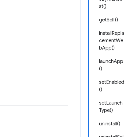
st()
getSelf()
installRepla
cementWe
bApp()
launchApp
()
setEnabled
()
setLaunch
Type()
uninstall()