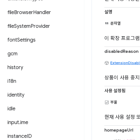
설명
file
Browser
Handler
문자열
file
System
Provider
이 확장 프로그램
font
Settings
disabledReason
gcm
ExtensionDisab
history
상품이 사용 중지
i18n
사용 설정됨
identity
부울
idle
현재 사용 설정 
input
.
ime
homepageUrl
instance
ID