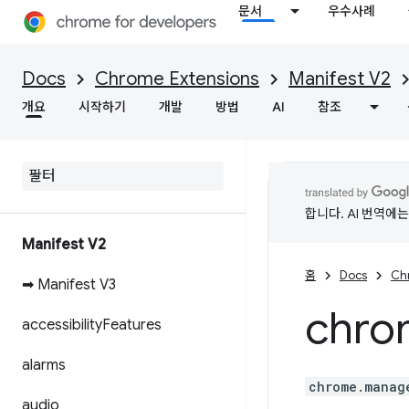
문서
우수사례
Docs
Chrome Extensions
Manifest V2
개요
시작하기
개발
방법
AI
참조
합니다. AI 번역에
Manifest V2
홈
Docs
Ch
➡ Manifest V3
chro
accessibility
Features
alarms
chrome.manag
audio