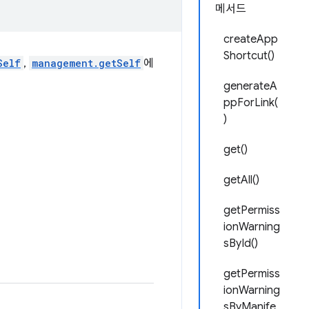
메서드
createApp
Shortcut()
Self
,
management.getSelf
에
generateA
ppForLink(
)
get()
getAll()
getPermiss
ionWarning
sById()
getPermiss
ionWarning
sByManife