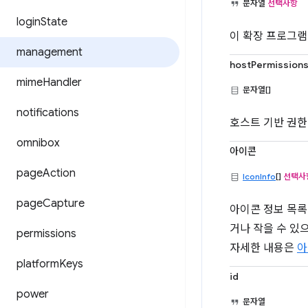
문자열
선택사항
login
State
이 확장 프로그램
management
hostPermission
mime
Handler
문자열[]
notifications
호스트 기반 권한
omnibox
아이콘
page
Action
IconInfo
[]
선택사
page
Capture
아이콘 정보 목록
거나 작을 수 있
permissions
자세한 내용은
아
platform
Keys
id
power
문자열