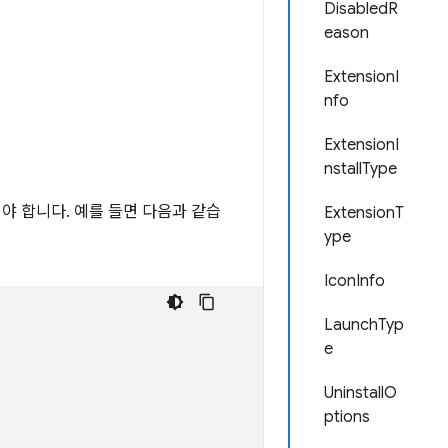
DisabledR
eason
ExtensionI
nfo
ExtensionI
nstallType
언해야 합니다. 예를 들면 다음과 같습
ExtensionT
ype
IconInfo
LaunchTyp
e
UninstallO
ptions