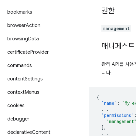
권한
bookmarks
browser
Action
management
browsing
Data
매니페스트
certificate
Provider
관리 API를 사
commands
니다.
content
Settings
context
Menus
{
"name"
:
"My e
cookies
...
"permissions"
debugger
"management
],
declarative
Content
...