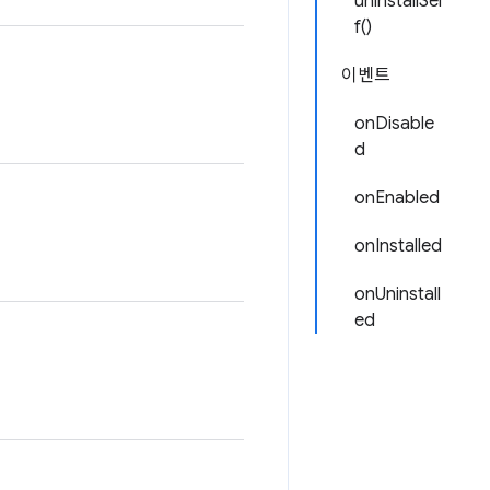
uninstallSel
f()
이벤트
onDisable
d
onEnabled
onInstalled
onUninstall
ed