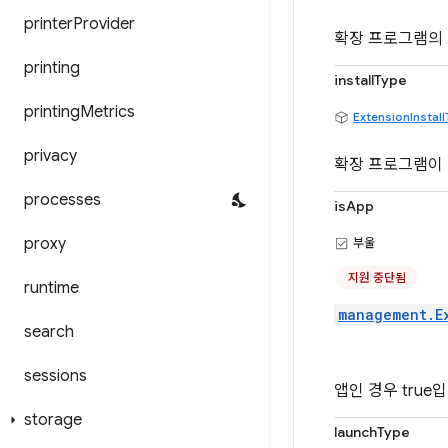
printer
Provider
확장 프로그램의
printing
installType
printing
Metrics
ExtensionInstal
privacy
확장 프로그램이
processes
isApp
proxy
부울
지원 중단됨
runtime
management.E
search
sessions
앱인 경우 true
storage
launchType