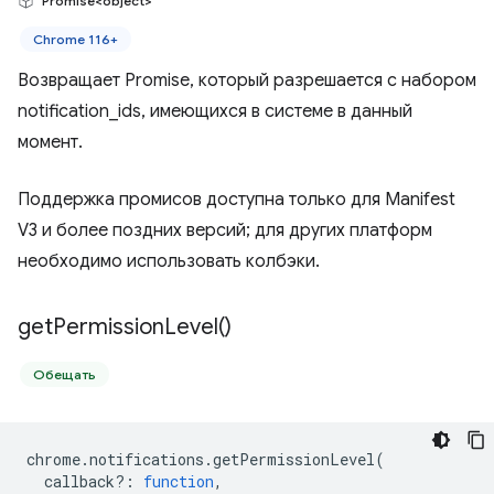
Promise<object>
Chrome 116+
Возвращает Promise, который разрешается с набором
notification_ids, имеющихся в системе в данный
момент.
Поддержка промисов доступна только для Manifest
V3 и более поздних версий; для других платформ
необходимо использовать колбэки.
get
Permission
Level(
)
Обещать
chrome
.
notifications
.
getPermissionLevel
(
callback?
:
function
,