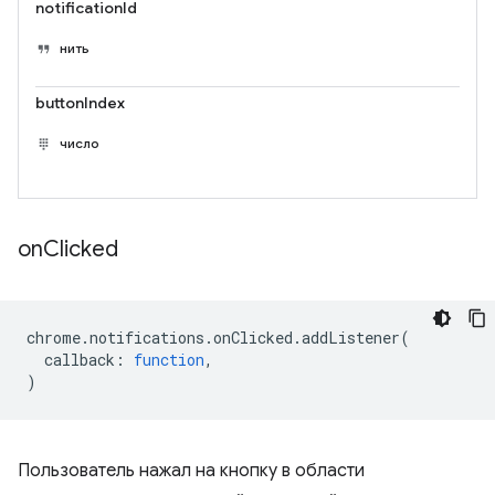
notificationId
нить
buttonIndex
число
on
Clicked
chrome
.
notifications
.
onClicked
.
addListener
(
callback
:
function
,
)
Пользователь нажал на кнопку в области