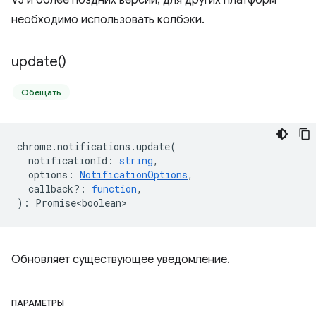
V3 и более поздних версий; для других платформ
необходимо использовать колбэки.
update(
)
Обещать
chrome
.
notifications
.
update
(
notificationId
:
string
,
options
:
NotificationOptions
,
callback?
:
function
,
)
:
Promise<boolean>
Обновляет существующее уведомление.
ПАРАМЕТРЫ