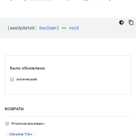
(
wasUpdated
:
boolean
) =>
void
было обновлено
логический
ВОЗВРАТЫ
Promise<boolean>
Chrome 116+