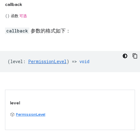
callback
函数
可选
callback
参数的格式如下：
(
level
:
PermissionLevel
) =>
void
level
PermissionLevel