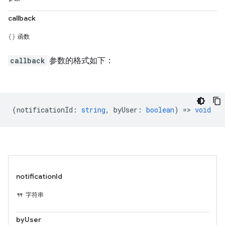
callback
函数
callback
参数的格式如下：
(
notificationId
:
string
,
byUser
:
boolean
) =>
void
notificationId
字符串
byUser