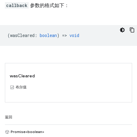
callback
参数的格式如下：
(
wasCleared
:
boolean
) =>
void
wasCleared
布尔值
返回
Promise<boolean>