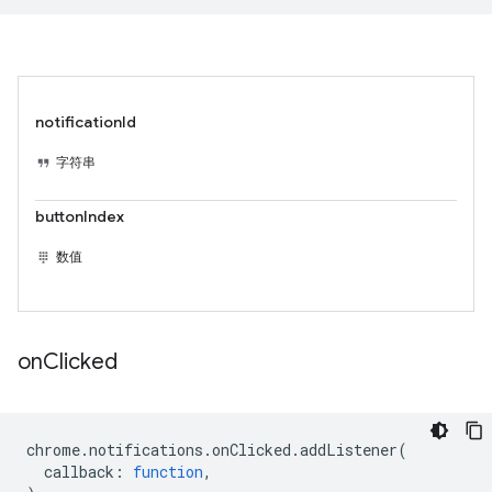
notificationId
字符串
buttonIndex
数值
on
Clicked
chrome
.
notifications
.
onClicked
.
addListener
(
callback
:
function
,