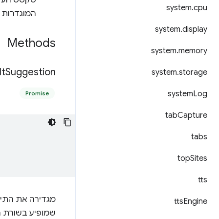
טקסט העזר
system
.
cpu
המוגדרות מראש כ
system
.
display
Methods
system
.
memory
lt
Suggestion(
system
.
storage
system
Log
Promise
tab
Capture
tabs
top
Sites
tts
מגדירה את התיא
tts
Engine
שמופיע בשורת ה