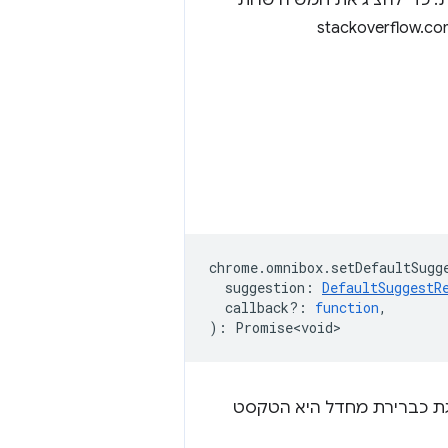
כדי להציג את חמש הישויות
chrome
.
omnibox
.
setDefaultSugg
suggestion
:
DefaultSuggestR
callback?
:
function
,
)
:
Promise<void>
גת כברירת מחדל היא הטקסט