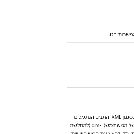
הטקסט שמוצג בתפריט הנפתח של כתובת ה-URL. יכול להכיל תגי עיצוב בסגנון XML. התגים הנתמכים
הם url (לכתובת URL מילולית), match (להדגשת טקסט שתואם לשאילתה של המשתמש) ו-dim (להחלשת