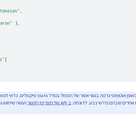
tension"
,
aaron"
},
s"
]
Chrome יוצר באופן אוטומטי גרסה בגווני אפ
חרים שבהם נדרש צבע. לדוגמה,
ב-API של תפריטי הקשר