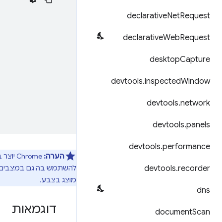
declarative
Net
Request
declarative
Web
Request
desktop
Capture
devtools
.
inspected
Window
devtools
.
network
devtools
.
panels
devtools
.
performance
הערה:
recorder
.
devtools
להשתמש בה גם במצבים א
מוצג בצבע.
dns
דוגמאות
document
Scan