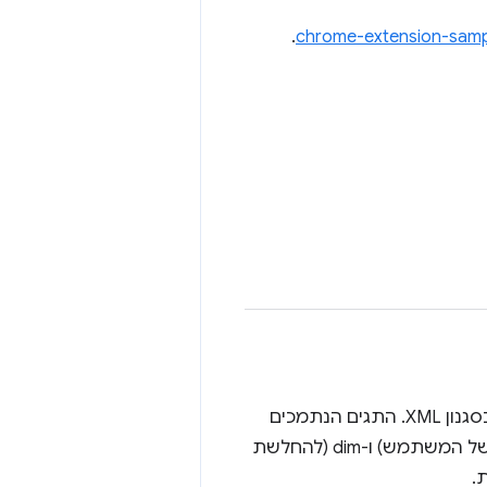
.
chrome-extension-samp
הטקסט שמוצג בתפריט הנפתח של כתובת ה-URL. יכול להכיל תגי עיצוב בסגנון XML. התגים הנתמכים
הם url (לכתובת URL מילולית), match (להדגשת טקסט שתואם לשאילתה של המשתמש) ו-dim (להחלשת
.