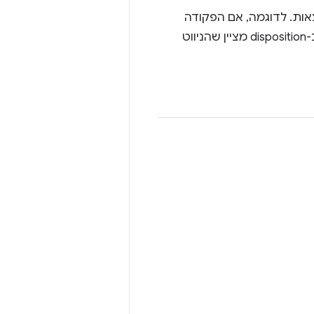
ות. לדוגמה, אם הפקודה
בתיבת הכתובת היא מעבר לכתובת URL מסוימת, הערך 'newForegroundTab' ב-disposition מציין שהניווט