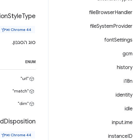
file
Browser
Handler
ion
Style
Type
file
System
Provider
Chrome 44 ואילך
font
Settings
סוג הסגנון.
gcm
ENUM
history
"url"
i18n
"match"
identity
"dim"
idle
ed
Disposition
input
.
ime
Chrome 44 ואילך
instance
ID