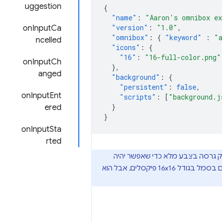
uggestion
{
"name"
:
"Aaron's omnibox ex
"version"
:
"1.0"
,
onInputCa
"omnibox"
:
{
"keyword"
:
"
ncelled
"icons"
:
{
"16"
:
"16-full-color.png"
onInputCh
},
anged
"background"
:
{
"persistent"
:
false
,
onInputEnt
"scripts"
:
[
"background.j
}
ered
}
onInputSta
rted
ור של הסמל בגודל 16x16 פיקסלים. כדאי לספק גרסה בצבע מלא כדי שאפשר יהיה
נעשה שימוש גם בסמל בגודל 16x16 פיקסלים, אבל הוא