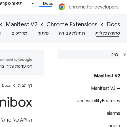
Docs
תיאור מקרים
Manifest V2
Chrome Extensions
Docs
סקירה כללית
תחילת עבודה
פיתוח
מדריכים
I
המועדפת עליך. בתרג
Manifest V2
דף הבית
Docs
➡ Manifest V3
nibox
accessibility
Features
alarms
audio