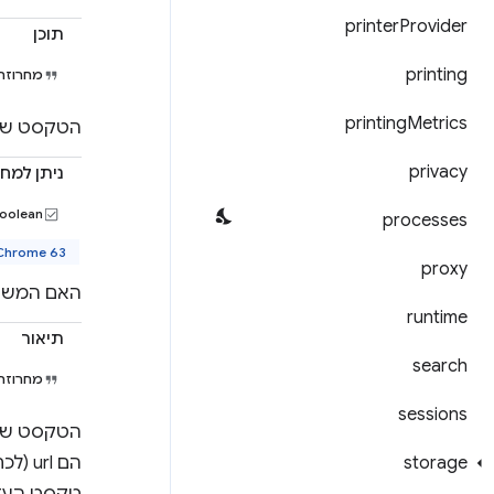
printer
Provider
תוכן
printing
מחרוזת
printing
Metrics
הטקסט שמוזן בסרגל כתוב
privacy
ניתן למח
boolean
processes
Chrome 63 ואיל
proxy
האם המשתמ
runtime
תיאור
search
מחרוזת
sessions
storage