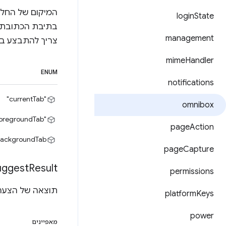
המיקום של החלו
login
State
management
צריך להתבצע ב
mime
Handler
ENUM
notifications
"currentTab"
omnibox
oregroundTab"
page
Action
BackgroundTab"
page
Capture
uggest
Result
permissions
תוצאה של הצעה
platform
Keys
power
מאפיינים