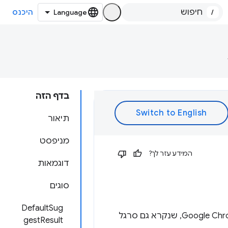
/
היכנס
בדף הזה
תיאור
מניפסט
המידע עזר לך?
דוגמאות
סוגים
DefaultSug
ה-API של סרגל הכתובות מאפשר לרשום מילת מפתח בסרגל הכתובות של Google Chrome, שנקרא גם סרגל
gestResult