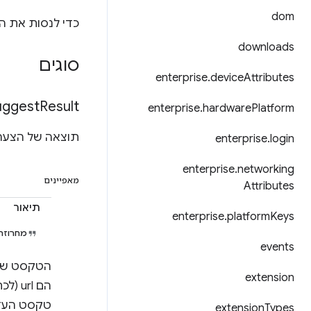
dom
כדי לנסות את ה-API הזה, צריך להתקין 
downloads
סוגים
enterprise
.
device
Attributes
uggest
Result
enterprise
.
hardware
Platform
תוצאה של הצעה
enterprise
.
login
enterprise
.
networking
מאפיינים
Attributes
תיאור
enterprise
.
platform
Keys
מחרוזת
events
extension
טקסט העזר
extension
Types