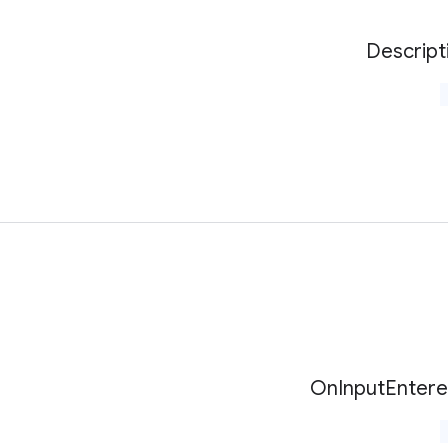
Descript
On
Input
Enter