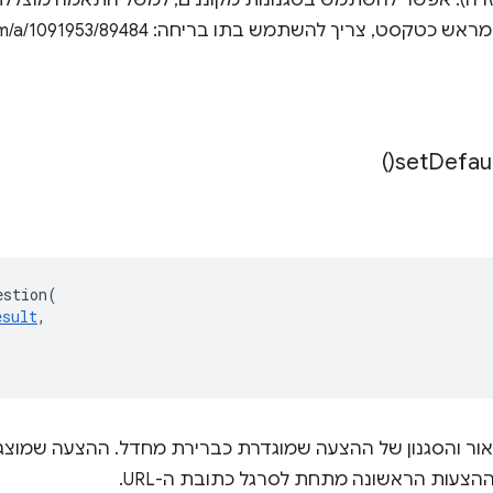
ה). אפשר להשתמש בסגנונות מקוננים, למשל התאמה מוצללת. 
טקסט, צריך להשתמש בתו בריחה: stackoverflow.com/a/1091953/89484
)
set
Defau
estion
(
esult
,
ור והסגנון של ההצעה שמוגדרת כברירת מחדל. ההצעה שמוצ
הצעות הראשונה מתחת לסרגל כתובת ה-URL.