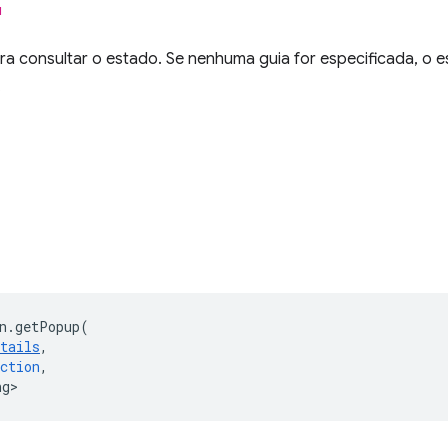
l
ra consultar o estado. Se nenhuma guia for especificada, o 
.
n
.
getPopup
(
tails
,
ction
,
ng>