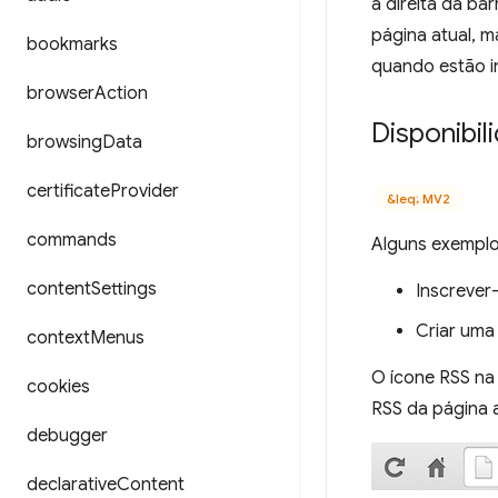
à direita da b
página atual, 
bookmarks
quando estão in
browser
Action
Disponibil
browsing
Data
certificate
Provider
&leq; MV2
commands
Alguns exemplo
content
Settings
Inscrever
Criar uma
context
Menus
O ícone RSS na 
cookies
RSS da página a
debugger
declarative
Content