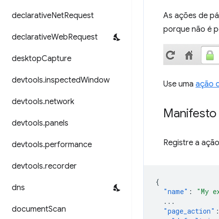
declarative
Net
Request
As ações de pá
porque não é po
declarative
Web
Request
desktop
Capture
devtools
.
inspected
Window
Use uma
ação 
devtools
.
network
Manifesto
devtools
.
panels
Registre a açã
devtools
.
performance
devtools
.
recorder
{
dns
"name"
:
"My e
...
document
Scan
"page_action"