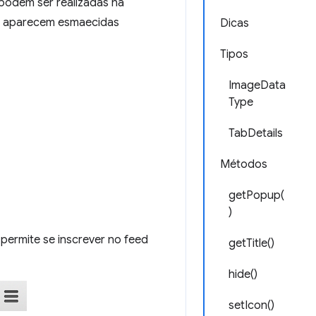
podem ser realizadas na
na aparecem esmaecidas
Dicas
Tipos
ImageData
Type
TabDetails
Métodos
getPopup(
)
permite se inscrever no feed
getTitle()
hide()
setIcon()