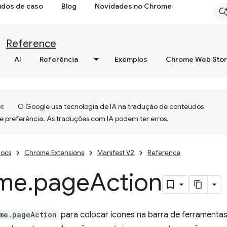
udos de caso
Blog
Novidades no Chrome
Reference
AI
Referência
Exemplos
Chrome Web Sto
O Google usa tecnologia de IA na tradução de conteúdos
e preferência. As traduções com IA podem ter erros.
ocs
Chrome Extensions
Manifest V2
Reference
me
.
page
Action
me.pageAction
para colocar ícones na barra de ferramenta