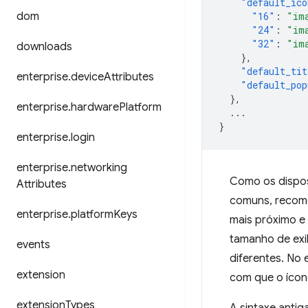
"default_ico
dom
"16"
:
"im
"24"
:
"im
"32"
:
"im
downloads
},
"default_tit
enterprise
.
device
Attributes
"default_pop
},
enterprise
.
hardware
Platform
...
}
enterprise
.
login
enterprise
.
networking
Como os dispos
Attributes
comuns, recome
enterprise
.
platform
Keys
mais próximo e
tamanho de exib
events
diferentes. No
extension
com que o ícon
extension
Types