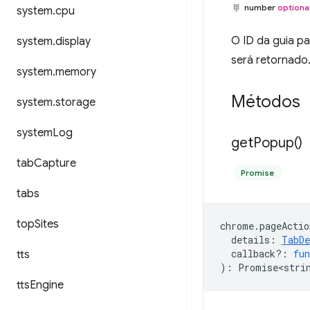
number
optiona
system
.
cpu
O ID da guia pa
system
.
display
será retornado
system
.
memory
Métodos
system
.
storage
system
Log
get
Popup(
)
tab
Capture
Promise
tabs
top
Sites
chrome
.
pageActio
details
:
TabDe
callback?
:
fun
tts
)
:
Promise<stri
tts
Engine