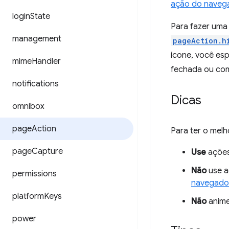
ação do naveg
login
State
Para fazer uma
management
pageAction.h
ícone, você esp
mime
Handler
fechada ou come
notifications
Dicas
omnibox
page
Action
Para ter o melho
page
Capture
Use
ações
Não
use a
permissions
navegado
platform
Keys
Não
anime
power