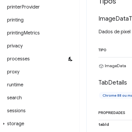
Tipos
printer
Provider
Image
Data
T
printing
Dados de pixel
printing
Metrics
privacy
TIPO
processes
ImageData
proxy
Tab
Details
runtime
Chrome 88 ou ma
search
sessions
PROPRIEDADES
storage
tabId