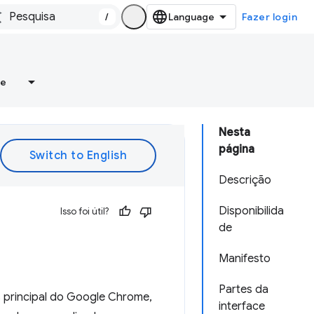
/
Fazer login
re
Nesta
página
Descrição
Disponibilida
Isso foi útil?
de
Manifesto
Partes da
s principal do Google Chrome,
interface