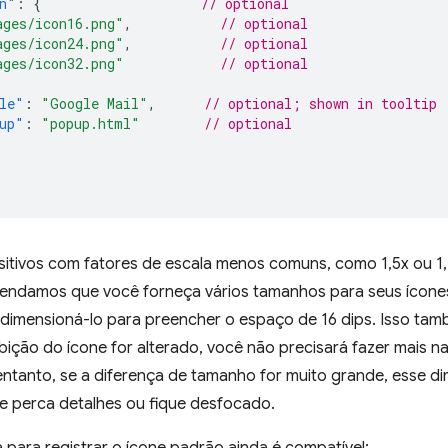
n"
:
{
// optional
ages/icon16.png"
,
// optional
ages/icon24.png"
,
// optional
ages/icon32.png"
// optional
le"
:
"Google Mail"
,
// optional; shown in tooltip
up"
:
"popup.html"
// optional
itivos com fatores de escala menos comuns, como 1,5x ou 1,
ndamos que você forneça vários tamanhos para seus ícones
 dimensioná-lo para preencher o espaço de 16 dips. Isso tam
ição do ícone for alterado, você não precisará fazer mais n
 entanto, se a diferença de tamanho for muito grande, esse 
e perca detalhes ou fique desfocado.