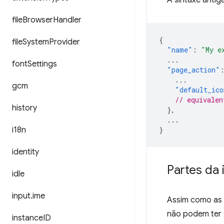
A sintaxe antig
file
Browser
Handler
{
file
System
Provider
"name"
:
"My e
...
font
Settings
"page_action"
...
gcm
"default_ico
// equivalen
history
},
...
i18n
}
identity
Partes da 
idle
input
.
ime
Assim como as 
não podem ter 
instance
ID