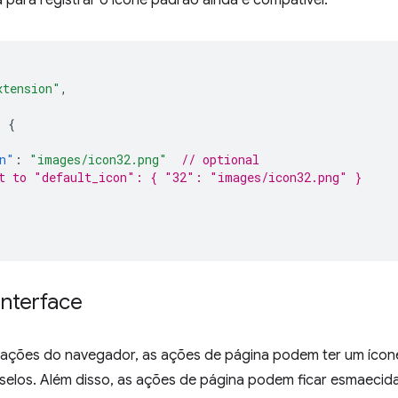
a para registrar o ícone padrão ainda é compatível:
xtension"
,
:
{
n"
:
"images/icon32.png"
// optional
t to "default_icon": { "32": "images/icon32.png" }
interface
ações do navegador, as ações de página podem ter um ícon
selos. Além disso, as ações de página podem ficar esmaecida