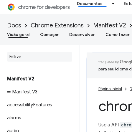
Documentos
Est
Docs
Chrome Extensions
Manifest V2
Visão geral
Começar
Desenvolver
Como fazer
para seu idioma d
Manifest V2
Página inicial
D
➡ Manifest V3
chro
accessibility
Features
alarms
Use a API
chro
audio