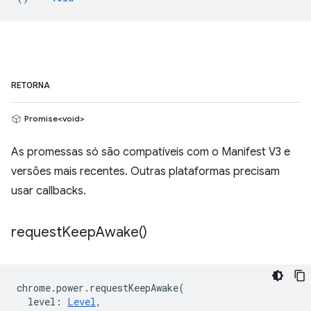
RETORNA
Promise<void>
As promessas só são compatíveis com o Manifest V3 e
versões mais recentes. Outras plataformas precisam
usar callbacks.
request
Keep
Awake(
)
chrome
.
power
.
requestKeepAwake
(
level
:
Level
,