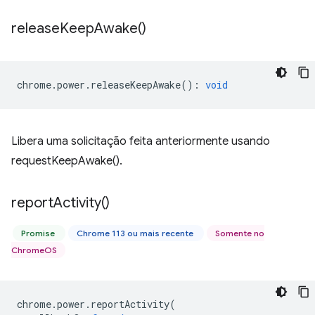
release
Keep
Awake(
)
chrome
.
power
.
releaseKeepAwake
()
:
void
Libera uma solicitação feita anteriormente usando
requestKeepAwake().
report
Activity(
)
Promise
Chrome 113 ou mais recente
Somente no
ChromeOS
chrome
.
power
.
reportActivity
(