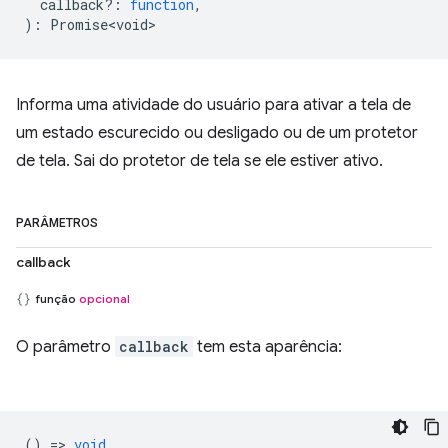
callback?
:
function
,
)
:
Promise<void>
Informa uma atividade do usuário para ativar a tela de
um estado escurecido ou desligado ou de um protetor
de tela. Sai do protetor de tela se ele estiver ativo.
PARÂMETROS
callback
função
opcional
O parâmetro
callback
tem esta aparência:
() =>
void