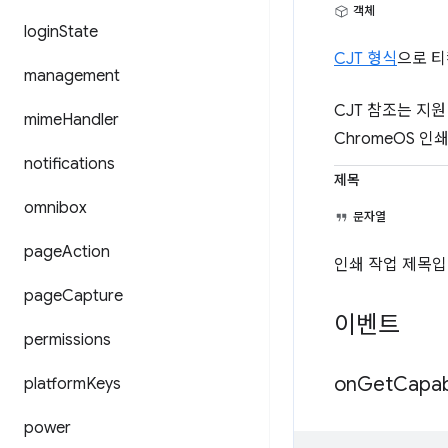
객체
login
State
CJT 형식
으로 티
management
CJT 참조는 지
mime
Handler
ChromeOS 
notifications
제목
omnibox
문자열
page
Action
인쇄 작업 제목입
page
Capture
이벤트
permissions
on
Get
Capabi
platform
Keys
power