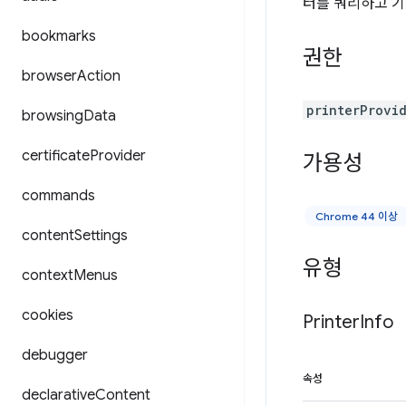
터를 쿼리하고 기
bookmarks
권한
browser
Action
printerProvi
browsing
Data
certificate
Provider
가용성
commands
Chrome 44 이상
content
Settings
유형
context
Menus
cookies
Printer
Info
debugger
속성
declarative
Content