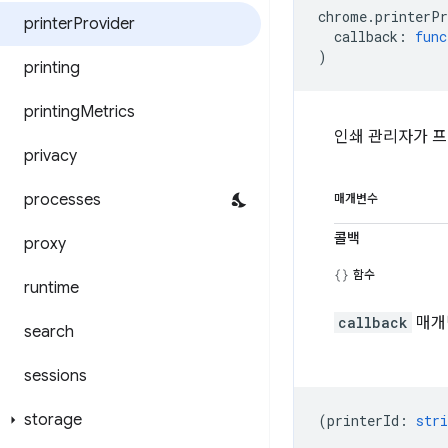
chrome
.
printerPr
printer
Provider
callback
:
func
)
printing
printing
Metrics
인쇄 관리자가 프
privacy
processes
매개변수
콜백
proxy
함수
runtime
callback
매개
search
sessions
storage
(
printerId
:
stri