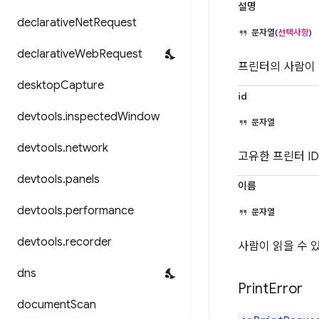
설명
declarative
Net
Request
문자열(
선택사항
)
declarative
Web
Request
프린터의 사람이 
desktop
Capture
id
devtools
.
inspected
Window
문자열
devtools
.
network
고유한 프린터 I
devtools
.
panels
이름
devtools
.
performance
문자열
devtools
.
recorder
사람이 읽을 수 
dns
Print
Error
document
Scan