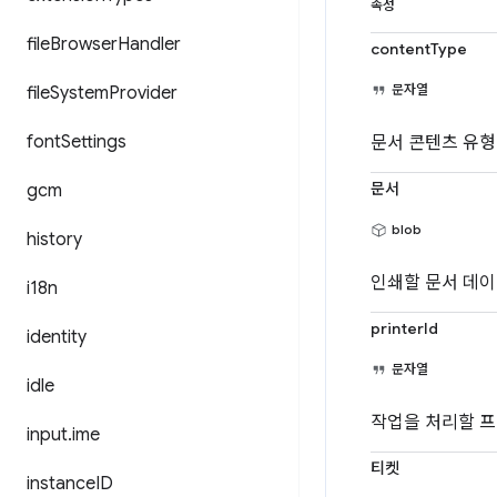
속성
file
Browser
Handler
contentType
문자열
file
System
Provider
font
Settings
문서 콘텐츠 유
문서
gcm
blob
history
인쇄할 문서 데이
i18n
printerId
identity
문자열
idle
작업을 처리할 프
input
.
ime
티켓
instance
ID