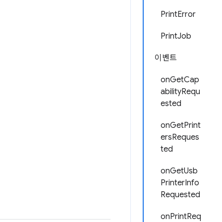
PrintError
PrintJob
이벤트
onGetCap
abilityRequ
ested
onGetPrint
ersReques
ted
onGetUsb
PrinterInfo
Requested
onPrintReq