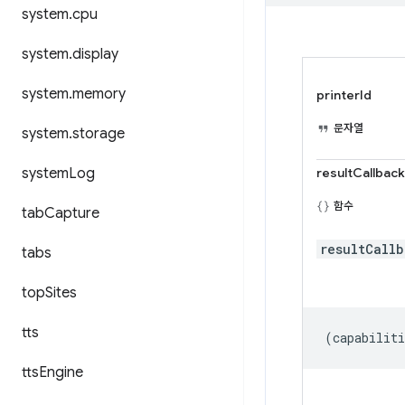
system
.
cpu
system
.
display
system
.
memory
printerId
문자열
system
.
storage
system
Log
resultCallback
함수
tab
Capture
resultCall
tabs
top
Sites
tts
(
capabiliti
tts
Engine