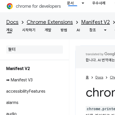
문서
우수사례
Docs
Chrome Extensions
Manifest V2
개요
시작하기
개발
방법
AI
참조
합니다. AI 번역에
Manifest V2
홈
Docs
Ch
➡ Manifest V3
chro
accessibility
Features
alarms
chrome.print
audio