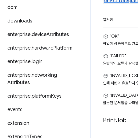
onPrintReque
dom
열거형
downloads
enterprise
.
device
Attributes
"OK"
작업이 성공적으로 완
enterprise
.
hardware
Platform
"FAILED"
enterprise
.
login
일반적인 오류가 발생했
enterprise
.
networking
"INVALID_TICK
Attributes
인쇄 티켓이 유효하지 
"INVALID_DAT
enterprise
.
platform
Keys
잘못된 문서임을 나타냅
events
Print
Job
extension
extension
Types