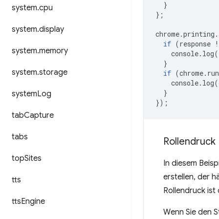
}
system
.
cpu
};
system
.
display
chrome
.
printing
.
if
(
response
!
system
.
memory
console
.
log
(
}
system
.
storage
if
(
chrome
.
ru
console
.
log
(
}
system
Log
});
tab
Capture
tabs
Rollendruck
top
Sites
In diesem Beisp
erstellen, der 
tts
Rollendruck ist 
tts
Engine
Wenn Sie den S