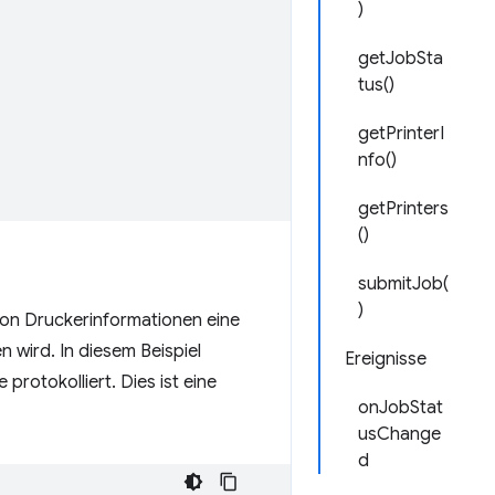
)
getJobSta
tus()
getPrinterI
nfo()
getPrinters
()
submitJob(
)
von Druckerinformationen eine
 wird. In diesem Beispiel
Ereignisse
rotokolliert. Dies ist eine
onJobStat
usChange
d