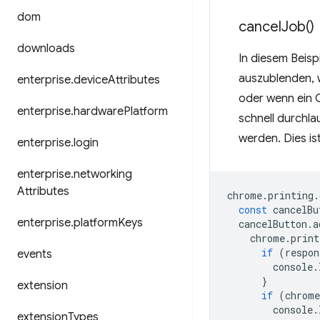
dom
cancel
Job(
)
downloads
In diesem Beisp
auszublenden,
enterprise
.
device
Attributes
oder wenn ein 
enterprise
.
hardware
Platform
schnell durchla
werden. Dies is
enterprise
.
login
enterprise
.
networking
Attributes
chrome
.
printing
.
const
cancelBu
enterprise
.
platform
Keys
cancelButton
.
a
chrome
.
print
if
(
respon
events
console
.
}
extension
if
(
chrome
console
.
extension
Types