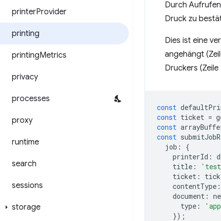
Durch Aufrufe
printer
Provider
Druck zu bestä
printing
Dies ist eine v
angehängt (Zeil
printing
Metrics
Druckers (Zeile 
privacy
processes
const
defaultPri
const
ticket
=
g
proxy
const
arrayBuffe
const
submitJobR
runtime
job
:
{
printerId
:
d
search
title
:
'tes
ticket
:
tick
sessions
contentType
:
document
:
ne
type
:
'app
storage
});