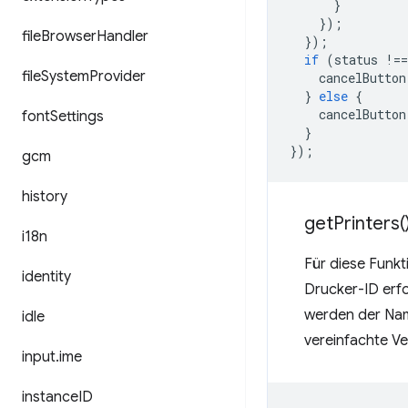
}
});
file
Browser
Handler
});
if
(
status
!==
file
System
Provider
cancelButton
}
else
{
cancelButton
font
Settings
}
});
gcm
history
get
Printers(
i18n
Für diese Funkt
identity
Drucker-ID erfo
werden der Name
idle
vereinfachte Ve
input
.
ime
instance
ID