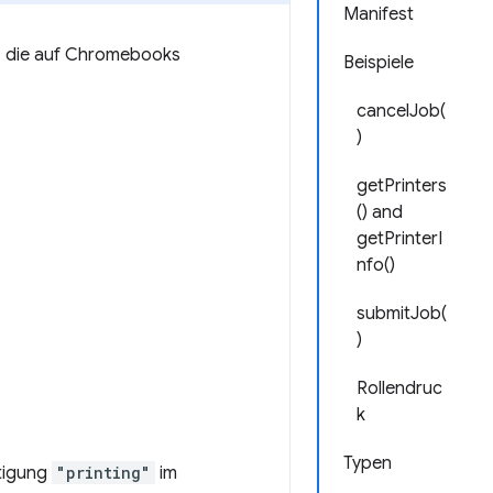
Manifest
, die auf Chromebooks
Beispiele
cancelJob(
)
getPrinters
() and
getPrinterI
nfo()
submitJob(
)
Rollendruc
k
Typen
tigung
"printing"
im