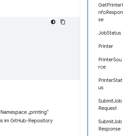
GetPrinterI
nfoRespon
se
JobStatus
Printer
PrinterSou
rce
PrinterStat
us
SubmitJob
Request
 Namespace „printing“
is im GitHub-Repository
SubmitJob
Response