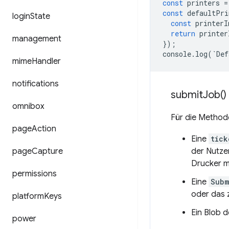
const
printers
=
const
defaultPri
login
State
const
printerI
return
printer
management
});
console
.
log
(
`
Def
mime
Handler
notifications
submit
Job(
)
omnibox
Für die Metho
page
Action
Eine
tick
page
Capture
der Nutze
Drucker m
permissions
Eine
Subm
oder das 
platform
Keys
Ein Blob 
power