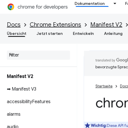
Dokumentation
F
Docs
Chrome Extensions
Manifest V2
Übersicht
Jetzt starten
Entwickeln
Anleitung
bevorzugte Sprac
Manifest V2
Startseite
Doc
➡ Manifest V3
chro
accessibility
Features
alarms
Wichtig
:Diese API f
audio