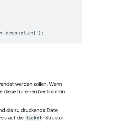
er
.
description
}
`
);
rwendet werden sollen. Wenn
e diese für einen bestimmten
nd die zu druckende Datei
eis auf die
ticket
-Struktur.