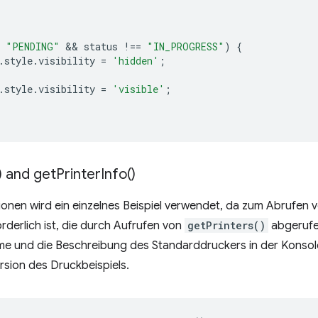
"PENDING"
 && 
status
!==
"IN_PROGRESS"
)
{
.
style
.
visibility
=
'hidden'
;
.
style
.
visibility
=
'visible'
;
) and
get
Printer
Info(
)
ionen wird ein einzelnes Beispiel verwendet, da zum Abrufen 
rderlich ist, die durch Aufrufen von
getPrinters()
abgerufen
 und die Beschreibung des Standarddruckers in der Konsole p
rsion des Druckbeispiels.