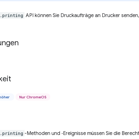
.printing
API können Sie Druckaufträge an Drucker senden
ungen
keit
 höher
Nur ChromeOS
.printing
-Methoden und ‑Ereignisse müssen Sie die Berech