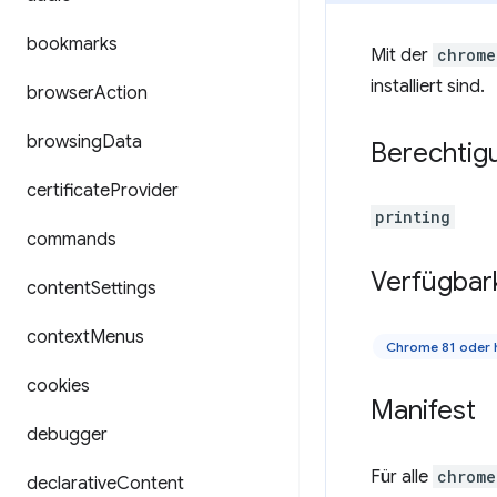
bookmarks
Mit der
chrome
installiert sind.
browser
Action
browsing
Data
Berechtig
certificate
Provider
printing
commands
Verfügbar
content
Settings
context
Menus
Chrome 81 oder
cookies
Manifest
debugger
Für alle
chrome
declarative
Content