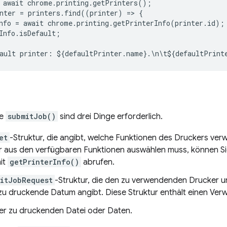
await
chrome
.
printing
.
getPrinters
();
nter
=
printers
.
find
((
printer
)
=
>
{
nfo
=
await
chrome
.
printing
.
getPrinterInfo
(
printer
.
id
);
Info
.
isDefault
;
ault
printer
:
$
{
defaultPrinter
.
name
}
.
\
n
\
t
$
{
defaultPrint
de
submitJob()
sind drei Dinge erforderlich.
et
-Struktur, die angibt, welche Funktionen des Druckers ve
r aus den verfügbaren Funktionen auswählen muss, können Si
it
getPrinterInfo()
abrufen.
itJobRequest
-Struktur, die den zu verwendenden Drucker u
zu druckende Datum angibt. Diese Struktur enthält einen Verw
der zu druckenden Datei oder Daten.