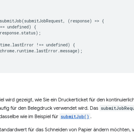
submitJob
(
submitJobRequest
,
(
response
)
=
>
{
==
undefined
)
{
response
.
status
);
ntime
.
lastError
!==
undefined
)
{
chrome
.
runtime
.
lastError
.
message
);
iel wird gezeigt, wie Sie ein Druckerticket für den kontinuierl
häufig für den Belegdruck verwendet wird. Das
submitJobReq
dasselbe wie im Beispiel für
submitJob()
.
tandardwert für das Schneiden von Papier ändern möchten, v