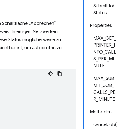
SubmitJob
Status
e Schaltfläche „Abbrechen“
Properties
nweis: In einigen Netzwerken
MAX_GET_
ese Status möglicherweise zu
PRINTER_I
ichtbar ist, um aufgerufen zu
NFO_CALL
S_PER_MI
NUTE
MAX_SUB
MIT_JOB_
CALLS_PE
R_MINUTE
Methoden
cancelJob(