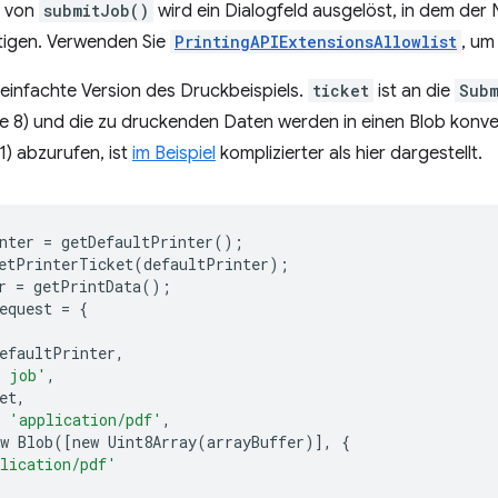
n von
submitJob()
wird ein Dialogfeld ausgelöst, in dem der 
tigen. Verwenden Sie
PrintingAPIExtensionsAllowlist
, um
ereinfachte Version des Druckbeispiels.
ticket
ist an die
Subm
e 8) und die zu druckenden Daten werden in einen Blob konverti
1) abzurufen, ist
im Beispiel
komplizierter als hier dargestellt.
nter
=
getDefaultPrinter
();
etPrinterTicket
(
defaultPrinter
);
r
=
getPrintData
();
equest
=
{
efaultPrinter
,
t job'
,
et
,
'application/pdf'
,
w
Blob
([
new
Uint8Array
(
arrayBuffer
)],
{
lication/pdf'