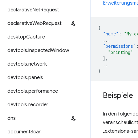
Erweiterungsma
declarative
Net
Request
declarative
Web
Request
{
"name"
:
"My e
desktop
Capture
...
"permissions"
devtools
.
inspected
Window
"printing"
],
devtools
.
network
...
}
devtools
.
panels
devtools
.
performance
Beispiele
devtools
.
recorder
In den folgend
dns
veranschaulich
„extensions-sam
document
Scan