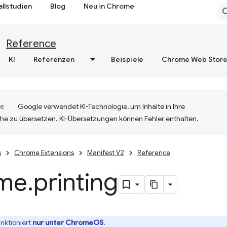
allstudien
Blog
Neu in Chrome
Reference
KI
Referenzen
Beispiele
Chrome Web Stor
Google verwendet KI-Technologie, um Inhalte in Ihre
he zu übersetzen. KI-Übersetzungen können Fehler enthalten.
s
Chrome Extensions
Manifest V2
Reference
me
.
printing
unktioniert
nur unter ChromeOS
.