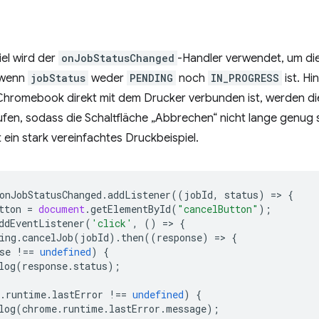
iel wird der
onJobStatusChanged
-Handler verwendet, um di
 wenn
jobStatus
weder
PENDING
noch
IN_PROGRESS
ist. Hi
Chromebook direkt mit dem Drucker verbunden ist, werden di
ufen, sodass die Schaltfläche „Abbrechen“ nicht lange genug s
t ein stark vereinfachtes Druckbeispiel.
onJobStatusChanged
.
addListener
((
jobId
,
status
)
=
>
{
tton
=
document
.
getElementById
(
"cancelButton"
);
ddEventListener
(
'click'
,
()
=
>
{
ing
.
cancelJob
(
jobId
).
then
((
response
)
=
>
{
se
!==
undefined
)
{
log
(
response
.
status
);
.
runtime
.
lastError
!==
undefined
)
{
log
(
chrome
.
runtime
.
lastError
.
message
);