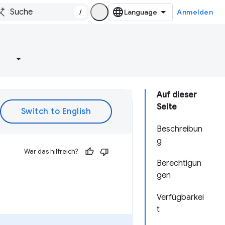
/
Anmelden
e
Auf dieser
Seite
Beschreibun
g
War das hilfreich?
Berechtigun
gen
Verfügbarkei
t