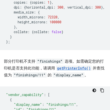
copies
:
{
copies
:
1
},
dpi
:
{
horizontal_dpi
:
300
,
vertical_dpi
:
300
},
media_size
:
{
width_microns
:
72320
,
height_microns
:
100000
},
collate
:
{
collate
:
false
}
}
};
部分打印机不支持
"finishings"
选项。如需确定您的打
印机是否支持此功能，请调用
getPrinterInfo()
并查找
值为
"finishings/11"
的
"display_name"
。
"vendor_capability"
:
[
{
"display_name"
:
"finishings/11"
,
"id"
:
"finishings/11"
,