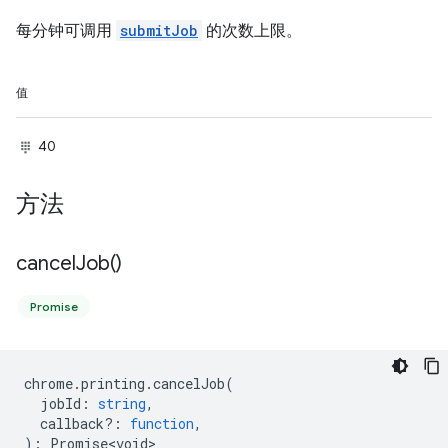
每分钟可调用
submitJob
的次数上限。
值
40
方法
cancel
Job(
)
Promise
chrome
.
printing
.
cancelJob
(
jobId
:
string
,
callback?
:
function
,
)
:
Promise<void>