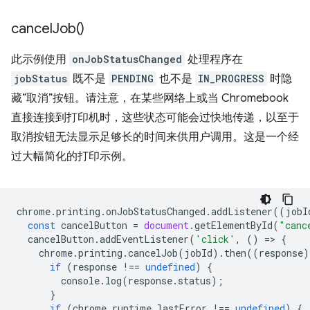
cancel
Job(
)
此示例使用
onJobStatusChanged
处理程序在
jobStatus
既不是
PENDING
也不是
IN_PROGRESS
时隐
藏“取消”按钮。请注意，在某些网络上或当 Chromebook
直接连接到打印机时，这些状态可能会过快地传递，以至于
取消按钮无法显示足够长的时间来供用户调用。这是一个经
过大幅简化的打印示例。
chrome
.
printing
.
onJobStatusChanged
.
addListener
((
jobI
const
cancelButton
=
document
.
getElementById
(
"canc
cancelButton
.
addEventListener
(
'click'
,
()
=
>
{
chrome
.
printing
.
cancelJob
(
jobId
).
then
((
response
)
if
(
response
!==
undefined
)
{
console
.
log
(
response
.
status
);
}
if
(
chrome
.
runtime
.
lastError
!==
undefined
)
{