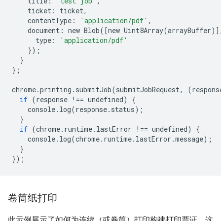
title
:
'test job'
,
ticket
:
ticket
,
contentType
:
'application/pdf'
,
document
:
new
Blob
([
new
Uint8Array
(
arrayBuffer
)]
type
:
'application/pdf'
});
}
};
chrome
.
printing
.
submitJob
(
submitJobRequest
,
(
respons
if
(
response
!==
undefined
)
{
console
.
log
(
response
.
status
);
}
if
(
chrome
.
runtime
.
lastError
!==
undefined
)
{
console
.
log
(
chrome
.
runtime
.
lastError
.
message
);
}
});
卷筒纸打印
此示例展示了如何为连续（或卷筒）打印构建打印票证，这