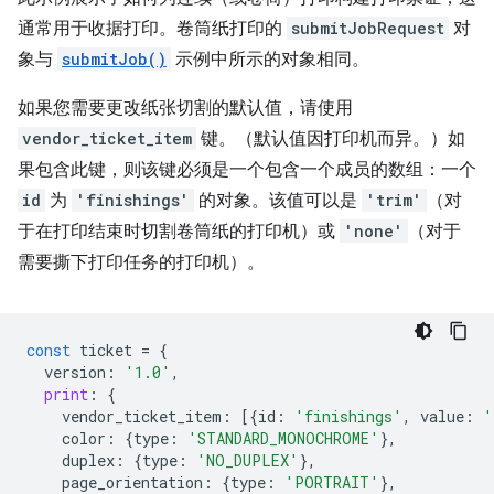
通常用于收据打印。卷筒纸打印的
submitJobRequest
对
象与
submitJob()
示例中所示的对象相同。
如果您需要更改纸张切割的默认值，请使用
vendor_ticket_item
键。（默认值因打印机而异。）如
果包含此键，则该键必须是一个包含一个成员的数组：一个
id
为
'finishings'
的对象。该值可以是
'trim'
（对
于在打印结束时切割卷筒纸的打印机）或
'none'
（对于
需要撕下打印任务的打印机）。
const
ticket
=
{
version
:
'1.0'
,
print
:
{
vendor_ticket_item
:
[{
id
:
'finishings'
,
value
:
'
color
:
{
type
:
'STANDARD_MONOCHROME'
},
duplex
:
{
type
:
'NO_DUPLEX'
},
page_orientation
:
{
type
:
'PORTRAIT'
},