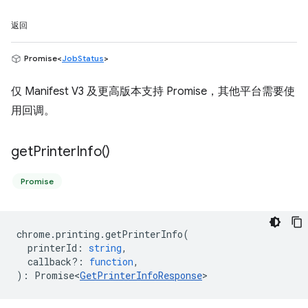
返回
Promise<
JobStatus
>
仅 Manifest V3 及更高版本支持 Promise，其他平台需要使
用回调。
get
Printer
Info(
)
Promise
chrome
.
printing
.
getPrinterInfo
(
printerId
:
string
,
callback?
:
function
,
)
:
Promise<
GetPrinterInfoResponse
>