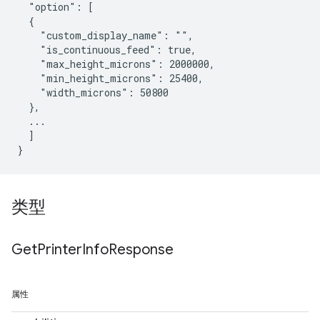
  "option": [

  {

    "custom_display_name": "",

    "is_continuous_feed": true,

    "max_height_microns": 2000000,

    "min_height_microns": 25400,

    "width_microns": 50800

  },

  ...

  ]

类型
Get
Printer
Info
Response
属性