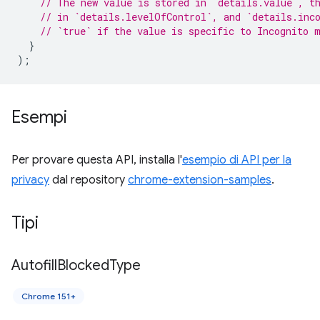
// The new value is stored in `details.value`, t
// in `details.levelOfControl`, and `details.inc
// `true` if the value is specific to Incognito 
}
);
Esempi
Per provare questa API, installa l'
esempio di API per la
privacy
dal repository
chrome-extension-samples
.
Tipi
Autofill
Blocked
Type
Chrome 151+