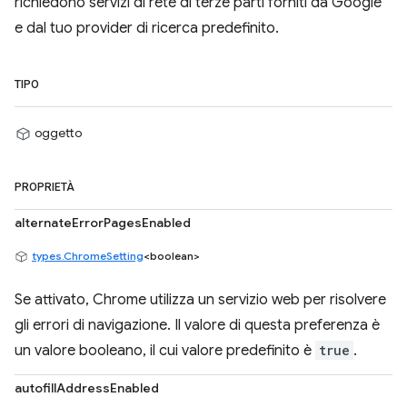
richiedono servizi di rete di terze parti forniti da Google
e dal tuo provider di ricerca predefinito.
TIPO
oggetto
PROPRIETÀ
alternateErrorPagesEnabled
types.ChromeSetting
<boolean>
Se attivato, Chrome utilizza un servizio web per risolvere
gli errori di navigazione. Il valore di questa preferenza è
un valore booleano, il cui valore predefinito è
true
.
autofillAddressEnabled