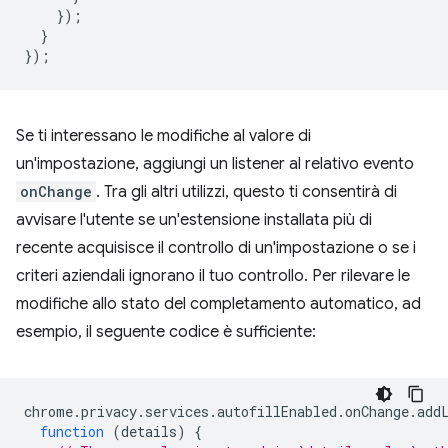
});
}
});
Se ti interessano le modifiche al valore di
un'impostazione, aggiungi un listener al relativo evento
onChange
. Tra gli altri utilizzi, questo ti consentirà di
avvisare l'utente se un'estensione installata più di
recente acquisisce il controllo di un'impostazione o se i
criteri aziendali ignorano il tuo controllo. Per rilevare le
modifiche allo stato del completamento automatico, ad
esempio, il seguente codice è sufficiente:
chrome
.
privacy
.
services
.
autofillEnabled
.
onChange
.
add
function
(
details
)
{