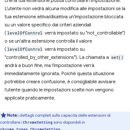
che la tua estensione possa controllare l'impostazione.
L'utente non vedrà alcuna modifica alle impostazioni se la
tua estensione attiva/disattiva un'impostazione bloccata
su un valore specifico dai criteri aziendali
(
levelOfControl
verrà impostato su "not_controllable")
o se un'altra estensione controlla il valore
(
levelOfControl
verrà impostato su
"controlled_by_other_extensions"). La chiamata a
set()
andrà a buon fine, ma l'impostazione verrà
immediatamente ignorata. Poiché questa situazione
potrebbe creare confusione, è consigliabile avvisare
l'utente quando le impostazioni scelte non vengono
applicate praticamente.
Nota
:i dettagli completi sulla capacità delle estensioni di
controllare i
sono disponibili in
ChromeSetting
.
chrome.types.ChromeSetting