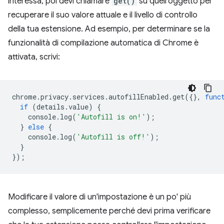
interessa, poi devi chiamare
get()
su quell'oggetto per
recuperare il suo valore attuale e il livello di controllo
della tua estensione. Ad esempio, per determinare se la
funzionalità di compilazione automatica di Chrome è
attivata, scrivi:
chrome
.
privacy
.
services
.
autofillEnabled
.
get
({},
func
if
(
details
.
value
)
{
console
.
log
(
'Autofill is on!'
);
}
else
{
console
.
log
(
'Autofill is off!'
);
}
});
Modificare il valore di un'impostazione è un po' più
complesso, semplicemente perché devi prima verificare