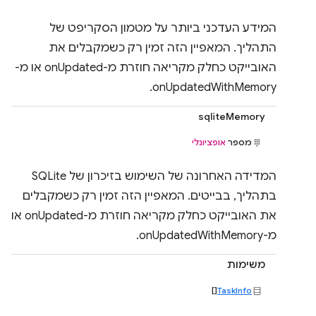
המידע העדכני ביותר על מטמון הסקריפט של
התהליך. המאפיין הזה זמין רק כשמקבלים את
האובייקט כחלק מקריאה חוזרת מ-onUpdated או מ-
onUpdatedWithMemory.
sqliteMemory
מספר
אופציונלי
המדידה האחרונה של השימוש בזיכרון של SQLite
בתהליך, בבייטים. המאפיין הזה זמין רק כשמקבלים
את האובייקט כחלק מקריאה חוזרת מ-onUpdated או
מ-onUpdatedWithMemory.
משימות
[]
TaskInfo