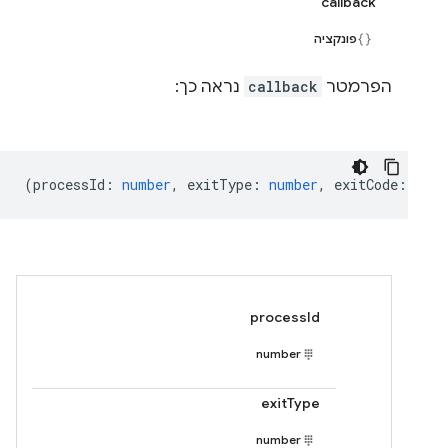
callback
פונקציה
הפרמטר
callback
נראה כך:
(
processId
:
number
,
exitType
:
number
,
exitCode
:
numb
processId
number
exitType
number