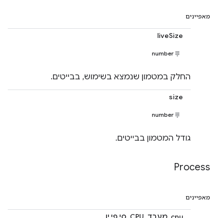
מאפיינים
liveSize
number
החלק במטמון שנמצא בשימוש, בבייטים.
size
number
גודל המטמון בבייטים.
Process
מאפיינים
cpu, מעבד, CPU, סי פי יו