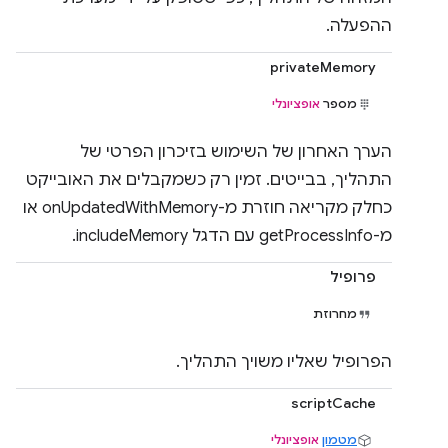
ההפעלה.
privateMemory
מספר
אופציונלי
הערך האחרון של השימוש בזיכרון הפרטי של
התהליך, בבייטים. זמין רק כשמקבלים את האובייקט
כחלק מקריאה חוזרת מ-onUpdatedWithMemory או
מ-getProcessInfo עם הדגל includeMemory.
פרופיל
מחרוזת
הפרופיל שאליו משויך התהליך.
scriptCache
מטמון
אופציונלי