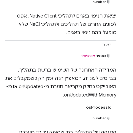
number
יציאת הניפוי באגים לתהליכי Native Client. אפס
לסוגים אחרים של תהליכים ולתהליכי NaCl שלא
מופעל בהם ניפוי באגים.
רשת
מספר
אופציונלי
המדידה האחרונה של השימוש ברשת בתהליך,
בבייטים לשנייה. המאפיין הזה זמין רק כשמקבלים את
האובייקט כחלק מקריאה חוזרת מ-onUpdated או מ-
onUpdatedWithMemory.
osProcessId
number
המזהה של התהליך, כפי שסופק על ידי מערכת