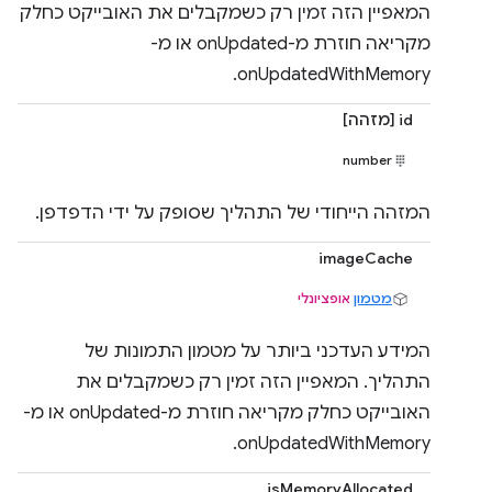
המאפיין הזה זמין רק כשמקבלים את האובייקט כחלק
מקריאה חוזרת מ-onUpdated או מ-
onUpdatedWithMemory.
id [מזהה]
number
המזהה הייחודי של התהליך שסופק על ידי הדפדפן.
imageCache
מטמון
אופציונלי
המידע העדכני ביותר על מטמון התמונות של
התהליך. המאפיין הזה זמין רק כשמקבלים את
האובייקט כחלק מקריאה חוזרת מ-onUpdated או מ-
onUpdatedWithMemory.
jsMemoryAllocated