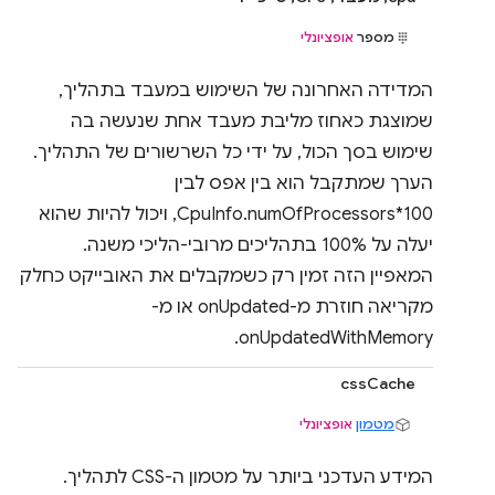
מספר
אופציונלי
המדידה האחרונה של השימוש במעבד בתהליך,
שמוצגת כאחוז מליבת מעבד אחת שנעשה בה
שימוש בסך הכול, על ידי כל השרשורים של התהליך.
הערך שמתקבל הוא בין אפס לבין
CpuInfo.numOfProcessors*100, ויכול להיות שהוא
יעלה על 100% בתהליכים מרובי-הליכי משנה.
המאפיין הזה זמין רק כשמקבלים את האובייקט כחלק
מקריאה חוזרת מ-onUpdated או מ-
onUpdatedWithMemory.
cssCache
מטמון
אופציונלי
המידע העדכני ביותר על מטמון ה-CSS לתהליך.