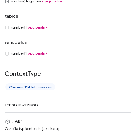
wartość logiczna
opcjonalna
tabIds
number[]
opcjonalny
windowIds
number[]
opcjonalny
Context
Type
Chrome 114 lub nowsza
TYP WYLICZENIOWY
„TAB”
Określa typ kontekstu jako kartę