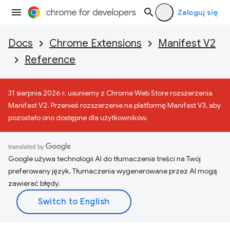
Zaloguj się
Docs
Chrome Extensions
Manifest V2
Reference
31 sierpnia 2026 r. usuniemy z Chrome Web Store rozszerzenia
Manifest V2. Przenieś rozszerzenie na platformę Manifest V3, aby
pozostało ono dostępne dla użytkowników.
Google używa technologii AI do tłumaczenia treści na Twój
preferowany język. Tłumaczenia wygenerowane przez AI mogą
zawierać błędy.