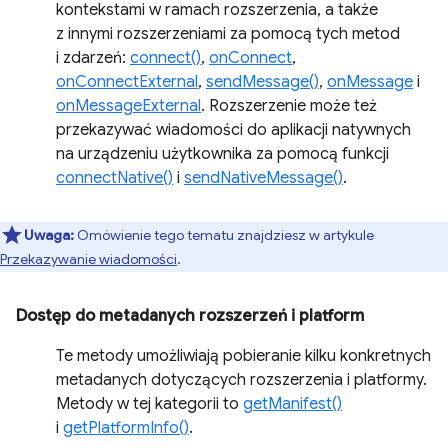
kontekstami w ramach rozszerzenia, a także
z innymi rozszerzeniami za pomocą tych metod
i zdarzeń:
connect()
,
onConnect
,
onConnectExternal
,
sendMessage()
,
onMessage
i
onMessageExternal
. Rozszerzenie może też
przekazywać wiadomości do aplikacji natywnych
na urządzeniu użytkownika za pomocą funkcji
connectNative()
i
sendNativeMessage()
.
Uwaga:
Omówienie tego tematu znajdziesz w artykule
Przekazywanie wiadomości
.
Dostęp do metadanych rozszerzeń i platform
Te metody umożliwiają pobieranie kilku konkretnych
metadanych dotyczących rozszerzenia i platformy.
Metody w tej kategorii to
getManifest()
i
getPlatformInfo()
.