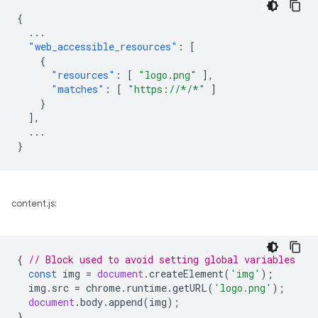
{
...
"web_accessible_resources"
:
[
{
"resources"
:
[
"logo.png"
],
"matches"
:
[
"https://*/*"
]
}
],
...
}
content.js:
{
// Block used to avoid setting global variables
const
img
=
document
.
createElement
(
'img'
);
img
.
src
=
chrome
.
runtime
.
getURL
(
'logo.png'
);
document
.
body
.
append
(
img
);
}