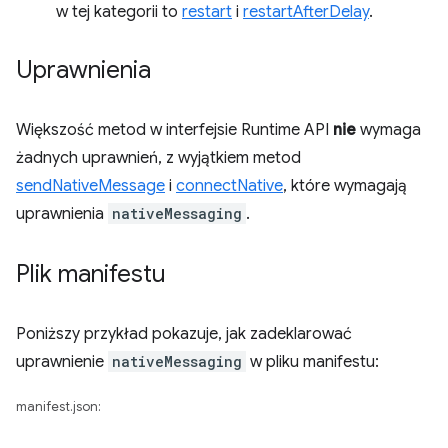
w tej kategorii to
restart
i
restartAfterDelay
.
Uprawnienia
Większość metod w interfejsie Runtime API
nie
wymaga
żadnych uprawnień, z wyjątkiem metod
sendNativeMessage
i
connectNative
, które wymagają
uprawnienia
nativeMessaging
.
Plik manifestu
Poniższy przykład pokazuje, jak zadeklarować
uprawnienie
nativeMessaging
w pliku manifestu:
manifest.json: