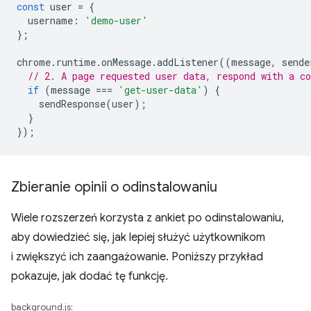
const
user
=
{
username
:
'demo-user'
};
chrome
.
runtime
.
onMessage
.
addListener
((
message
,
sende
// 2. A page requested user data, respond with a co
if
(
message
===
'get-user-data'
)
{
sendResponse
(
user
);
}
});
Zbieranie opinii o odinstalowaniu
Wiele rozszerzeń korzysta z ankiet po odinstalowaniu,
aby dowiedzieć się, jak lepiej służyć użytkownikom
i zwiększyć ich zaangażowanie. Poniższy przykład
pokazuje, jak dodać tę funkcję.
background.js: