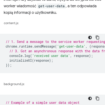
worker wiadomość
get-user-data
, a ten odpowiada
kopią informacji o użytkowniku.
content.js:
// 1. Send a message to the service worker requestin
chrome
.
runtime
.
sendMessage
(
'get-user-data'
,
(
respons
// 3. Got an asynchronous response with the data f
console
.
log
(
'received user data'
,
response
);
initializeUI
(
response
);
});
background.js:
// Example of a simple user data object