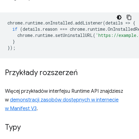
chrome
.
runtime
.
onInstalled
.
addListener
(
details
=
>
{
if
(
details
.
reason
===
chrome
.
runtime
.
OnInstalledR
chrome
.
runtime
.
setUninstallURL
(
'https://example.
}
});
Przykłady rozszerzeń
Więcej przykładów interfejsu Runtime API znajdziesz
w
demonstracji zasobów dostępnych w internecie
w Manifest V3
.
Typy