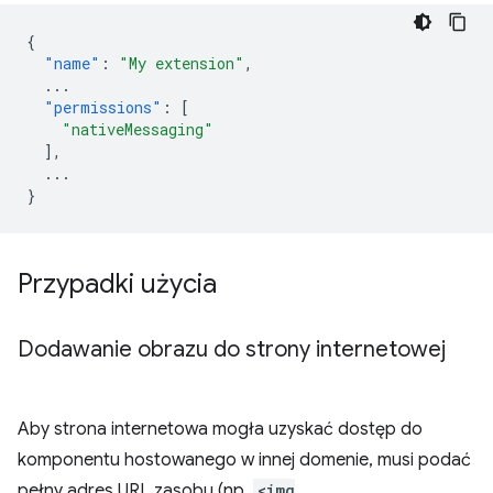
{
"name"
:
"My extension"
,
...
"permissions"
:
[
"nativeMessaging"
],
...
}
Przypadki użycia
Dodawanie obrazu do strony internetowej
Aby strona internetowa mogła uzyskać dostęp do
komponentu hostowanego w innej domenie, musi podać
pełny adres URL zasobu (np.
<img