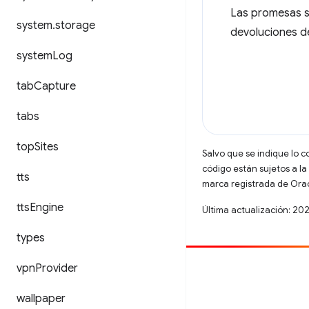
Las promesas s
system
.
storage
devoluciones d
system
Log
tab
Capture
tabs
top
Sites
Salvo que se indique lo c
código están sujetos a la
tts
marca registrada de Oracl
tts
Engine
Última actualización: 20
types
vpn
Provider
Contribuir
Informar un error
wallpaper