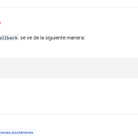
l
allback
se ve de la siguiente manera:
siones posteriores