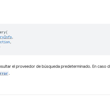
ery
(
ryInfo
,
ction
,
>
nsultar el proveedor de búsqueda predeterminado. En caso de
rror
.