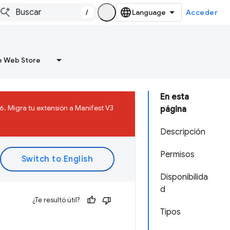
/
Acceder
 Web Store
En esta
. Migra tu extensión a Manifest V3
página
Descripción
Permisos
Disponibilida
d
¿Te resultó útil?
Tipos