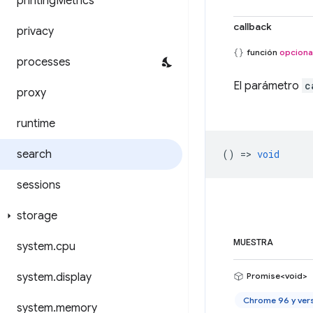
printing
Metrics
callback
privacy
función
opciona
processes
El parámetro
c
proxy
runtime
search
() =>
void
sessions
storage
MUESTRA
system
.
cpu
system
.
display
Promise<void>
Chrome 96 y ver
system
.
memory