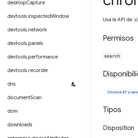
chro
desktop
Capture
devtools
.
inspected
Window
Usa la API de
c
devtools
.
network
Permisos
devtools
.
panels
search
devtools
.
performance
devtools
.
recorder
Disponibil
dns
Chrome 87 y vers
document
Scan
Tipos
dom
downloads
Disposition