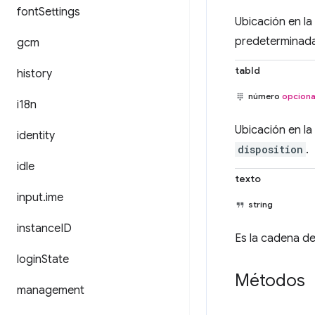
font
Settings
Ubicación en la
predeterminada
gcm
tabId
history
número
opciona
i18n
Ubicación en l
identity
disposition
.
idle
texto
input
.
ime
string
instance
ID
Es la cadena d
login
State
Métodos
management