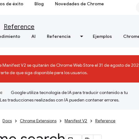
os de éxito
Blog
Novedades de Chrome
Reference
edimiento
AI
Referencia
Ejemplos
Chrome
e Manifest V2 se quitarán de Chrome Web Store el 31 de agosto de 2026
rte de que siga disponible para los usuarios.
Google utiliza tecnología de IA para traducir contenido a tu
 Las traducciones realizadas con IA pueden contener errores.
Docs
Chrome Extensions
Manifest V2
Reference