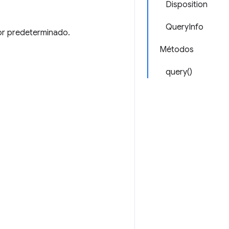
Disposition
QueryInfo
or predeterminado.
Métodos
query()