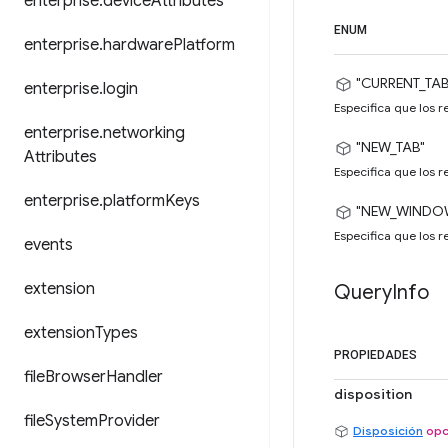
enterprise
.
device
Attributes
ENUM
enterprise
.
hardware
Platform
"CURRENT_TAB
enterprise
.
login
Especifica que los 
enterprise
.
networking
"NEW_TAB"
Attributes
Especifica que los 
enterprise
.
platform
Keys
"NEW_WINDO
Especifica que los 
events
extension
Query
Info
extension
Types
PROPIEDADES
file
Browser
Handler
disposition
file
System
Provider
Disposición
opc