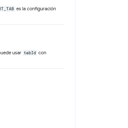
NT_TAB
es la configuración
 puede usar
tabId
con