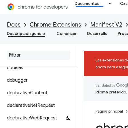
Documentos
Cas
browsingData
certificateProvider
Docs
Chrome Extensions
Manifest V2
commands
Descripción general
Comenzar
Desarrollo
Proc
content
Settings
context
Menus
Las extensiones d
ahora para asegura
cookies
debugger
idioma preferido.
declarative
Content
declarative
Net
Request
Página principal
declarative
Web
Request