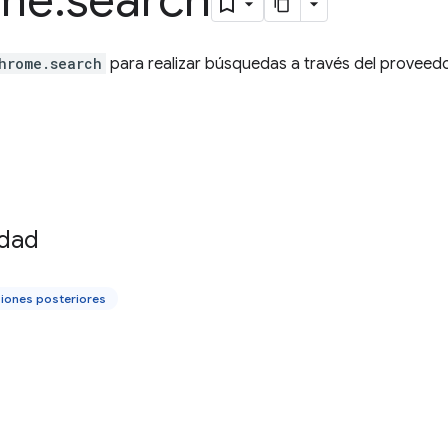
me
.
search
hrome.search
para realizar búsquedas a través del proveed
idad
iones posteriores