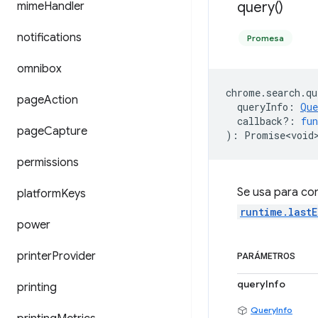
query(
)
mime
Handler
notifications
Promesa
omnibox
chrome
.
search
.
qu
page
Action
queryInfo
:
Que
callback?
:
fun
page
Capture
)
:
Promise<void
permissions
Se usa para co
platform
Keys
runtime.lastE
power
printer
Provider
PARÁMETROS
queryInfo
printing
QueryInfo