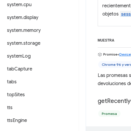
system
.
cpu
recientement
objetos
sess
system
.
display
system
.
memory
MUESTRA
system
.
storage
Promise<
Device
system
Log
Chrome 96 y ver
tab
Capture
Las promesas s
tabs
devoluciones d
top
Sites
get
Recently
tts
Promesa
tts
Engine