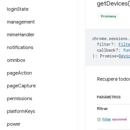
get
Devices(
login
State
Promesa
management
mime
Handler
chrome
.
sessions
.
filter?
:
Filt
notifications
callback?
:
fun
)
:
Promise<
Devi
omnibox
page
Action
Recupera todos 
page
Capture
PARÁMETROS
permissions
filtrar
platform
Keys
Filter
opcional
power