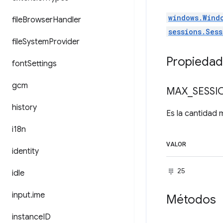
windows.Wind
file
Browser
Handler
sessions.Sess
file
System
Provider
Propieda
font
Settings
gcm
MAX
_
SESSI
history
Es la cantidad
i18n
VALOR
identity
25
idle
input
.
ime
Métodos
instance
ID