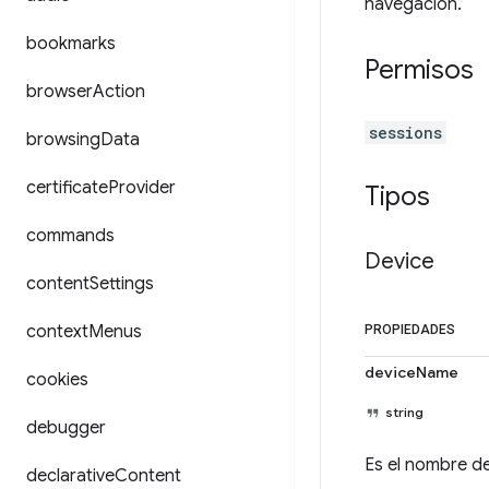
navegación.
bookmarks
Permisos
browser
Action
sessions
browsing
Data
certificate
Provider
Tipos
commands
Device
content
Settings
context
Menus
PROPIEDADES
deviceName
cookies
string
debugger
Es el nombre de
declarative
Content