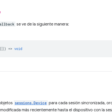
l
allback
se ve de la siguiente manera:
[]) =>
void
 objetos
sessions.Device
para cada sesión sincronizada, or
 modificada más recientemente hasta el dispositivo con la s