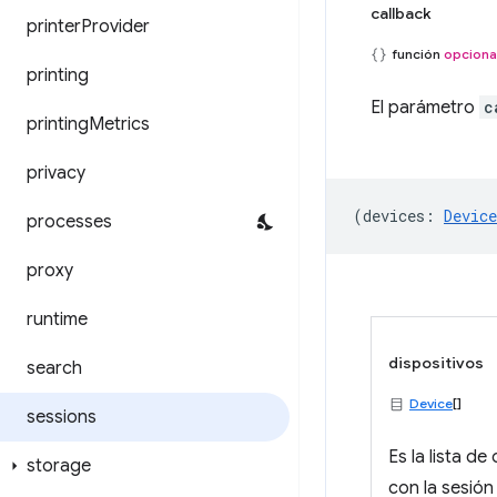
callback
printer
Provider
función
opciona
printing
El parámetro
c
printing
Metrics
privacy
(
devices
:
Device
processes
proxy
runtime
dispositivos
search
Device
[]
sessions
Es la lista de
storage
con la sesión