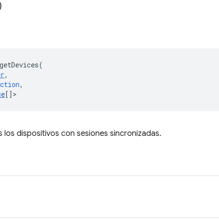
)
getDevices
(
er
,
ction
,
ce
[]
>
los dispositivos con sesiones sincronizadas.