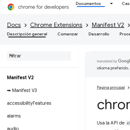
Documentos
Cas
Docs
Chrome Extensions
Manifest V2
Descripción general
Comenzar
Desarrollo
Proc
idioma preferido.
Manifest V2
Página principal
➡ Manifest V3
chro
accessibility
Features
alarms
Usa la API de
c
audio