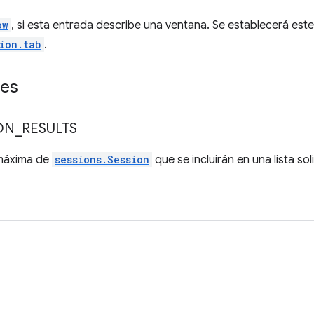
ow
, si esta entrada describe una ventana. Se establecerá est
ion.tab
.
des
ON
_
RESULTS
 máxima de
sessions.Session
que se incluirán en una lista sol