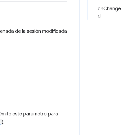
onChange
d
rdenada de la sesión modificada
. Omite este parámetro para
S
).