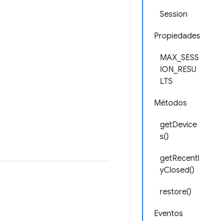
Session
Propiedades
MAX_SESS
ION_RESU
LTS
Métodos
getDevice
s()
getRecentl
yClosed()
restore()
Eventos