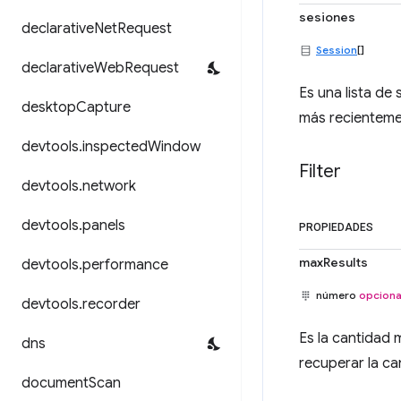
sesiones
declarative
Net
Request
Session
[]
declarative
Web
Request
Es una lista de
desktop
Capture
más recienteme
devtools
.
inspected
Window
Filter
devtools
.
network
devtools
.
panels
PROPIEDADES
maxResults
devtools
.
performance
número
opciona
devtools
.
recorder
Es la cantidad 
dns
recuperar la ca
document
Scan