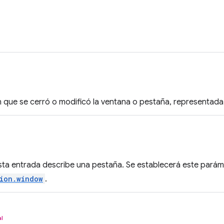
n que se cerró o modificó la ventana o pestaña, representad
 esta entrada describe una pestaña. Se establecerá este pará
sion.window
.
l