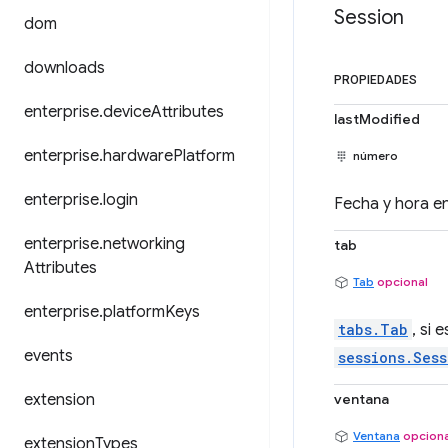
Session
dom
downloads
PROPIEDADES
enterprise
.
device
Attributes
lastModified
enterprise
.
hardware
Platform
número
enterprise
.
login
Fecha y hora e
enterprise
.
networking
tab
Attributes
Tab
opcional
enterprise
.
platform
Keys
tabs.Tab
, si
events
sessions.Ses
extension
ventana
Ventana
opciona
extension
Types