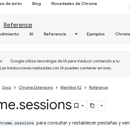
os de éxito
Blog
Novedades de Chrome
Reference
edimiento
AI
Referencia
Ejemplos
Chrome
Google utiliza tecnología de IA para traducir contenido a tu
 Las traducciones realizadas con IA pueden contener errores.
Docs
Chrome Extensions
Manifest V2
Reference
me
.
sessions
hrome.sessions
para consultar y restablecer pestañas y ven