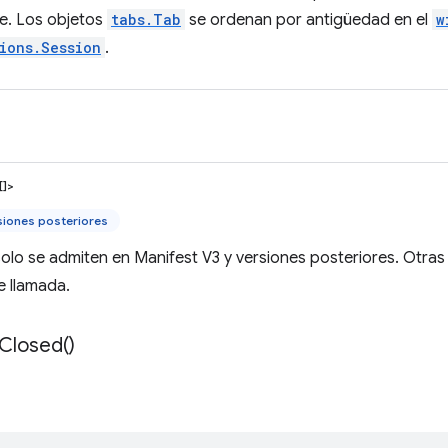
e. Los objetos
tabs.Tab
se ordenan por antigüedad en el
w
ions.Session
.
[]>
siones posteriores
olo se admiten en Manifest V3 y versiones posteriores. Otra
e llamada.
Closed(
)