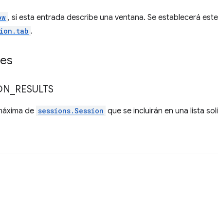
ow
, si esta entrada describe una ventana. Se establecerá est
ion.tab
.
des
ON
_
RESULTS
 máxima de
sessions.Session
que se incluirán en una lista sol