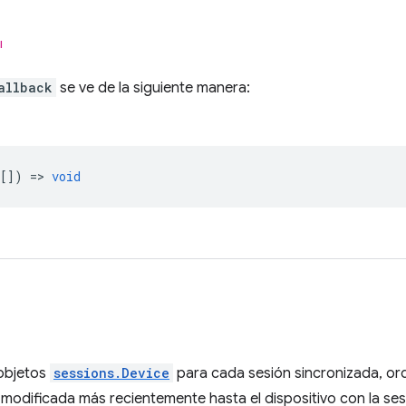
l
allback
se ve de la siguiente manera:
[]) =>
void
 objetos
sessions.Device
para cada sesión sincronizada, or
 modificada más recientemente hasta el dispositivo con la s