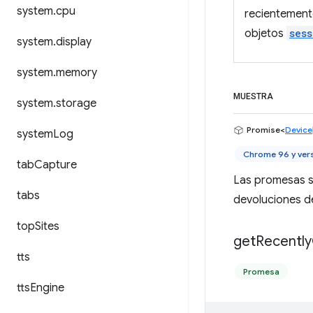
system
.
cpu
recientement
objetos
sess
system
.
display
system
.
memory
MUESTRA
system
.
storage
Promise<
Device
system
Log
Chrome 96 y ver
tab
Capture
Las promesas s
tabs
devoluciones d
top
Sites
get
Recently
tts
Promesa
tts
Engine