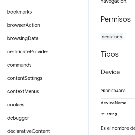
navegación.
bookmarks
Permisos
browser
Action
sessions
browsing
Data
certificate
Provider
Tipos
commands
Device
content
Settings
context
Menus
PROPIEDADES
deviceName
cookies
string
debugger
Es el nombre de
declarative
Content