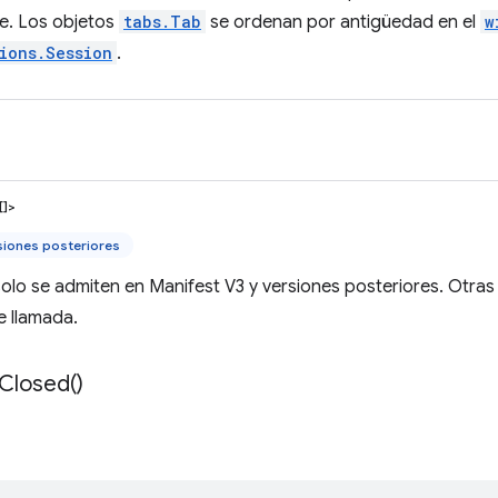
e. Los objetos
tabs.Tab
se ordenan por antigüedad en el
w
ions.Session
.
[]>
siones posteriores
olo se admiten en Manifest V3 y versiones posteriores. Otra
e llamada.
Closed(
)