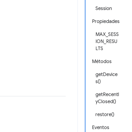
Session
Propiedades
MAX_SESS
ION_RESU
LTS
Métodos
getDevice
s()
getRecentl
yClosed()
restore()
Eventos