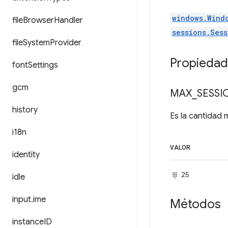
windows.Wind
file
Browser
Handler
sessions.Sess
file
System
Provider
Propieda
font
Settings
gcm
MAX
_
SESSI
history
Es la cantidad
i18n
VALOR
identity
25
idle
input
.
ime
Métodos
instance
ID