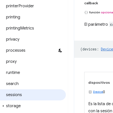
callback
printer
Provider
función
opciona
printing
El parámetro
c
printing
Metrics
privacy
(
devices
:
Device
processes
proxy
runtime
dispositivos
search
Device
[]
sessions
Es la lista de
storage
con la sesión