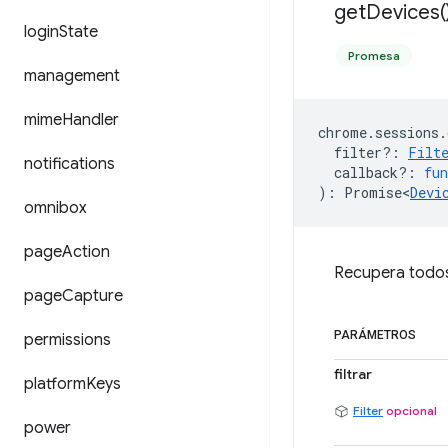
get
Devices(
login
State
Promesa
management
mime
Handler
chrome
.
sessions
.
filter?
:
Filt
notifications
callback?
:
fun
)
:
Promise<
Devi
omnibox
page
Action
Recupera todos 
page
Capture
PARÁMETROS
permissions
filtrar
platform
Keys
Filter
opcional
power