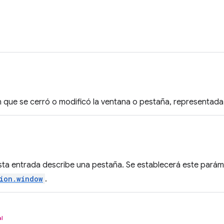
n que se cerró o modificó la ventana o pestaña, representad
 esta entrada describe una pestaña. Se establecerá este pará
sion.window
.
l