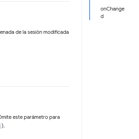
onChange
d
rdenada de la sesión modificada
. Omite este parámetro para
S
).