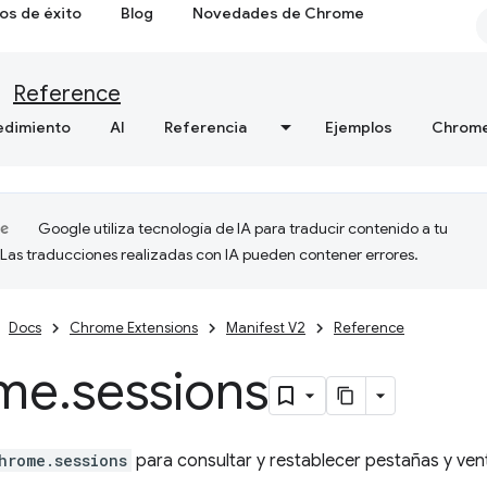
os de éxito
Blog
Novedades de Chrome
Reference
edimiento
AI
Referencia
Ejemplos
Chrome
Google utiliza tecnología de IA para traducir contenido a tu
 Las traducciones realizadas con IA pueden contener errores.
Docs
Chrome Extensions
Manifest V2
Reference
me
.
sessions
hrome.sessions
para consultar y restablecer pestañas y ven