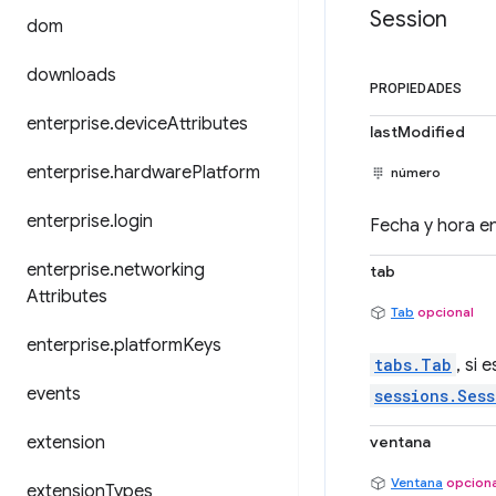
Session
dom
downloads
PROPIEDADES
enterprise
.
device
Attributes
lastModified
enterprise
.
hardware
Platform
número
enterprise
.
login
Fecha y hora e
enterprise
.
networking
tab
Attributes
Tab
opcional
enterprise
.
platform
Keys
tabs.Tab
, si
events
sessions.Ses
extension
ventana
Ventana
opciona
extension
Types