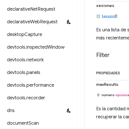
sesiones
declarative
Net
Request
Session
[]
declarative
Web
Request
Es una lista de
desktop
Capture
más recienteme
devtools
.
inspected
Window
Filter
devtools
.
network
devtools
.
panels
PROPIEDADES
maxResults
devtools
.
performance
número
opciona
devtools
.
recorder
Es la cantidad 
dns
recuperar la ca
document
Scan