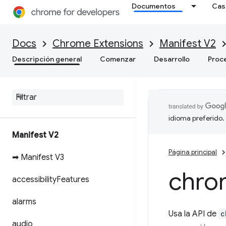
Documentos
Cas
Docs
Chrome Extensions
Manifest V2
Descripción general
Comenzar
Desarrollo
Proc
idioma preferido.
Manifest V2
Página principal
➡ Manifest V3
chro
accessibility
Features
alarms
Usa la API de
c
audio