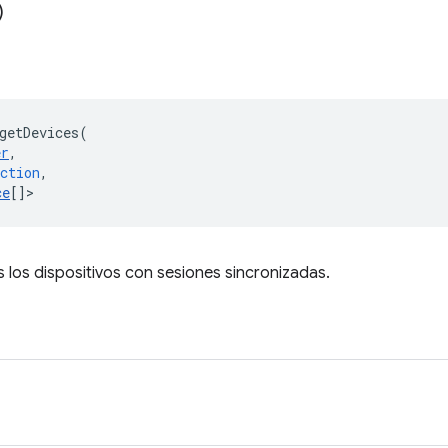
)
getDevices
(
er
,
ction
,
ce
[]
>
los dispositivos con sesiones sincronizadas.