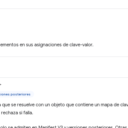
lementos en sus asignaciones de clave-valor.
>
siones posteriores
 que se resuelve con un objeto que contiene un mapa de clav
 rechaza si falla.
olo se admiten en Manifest V3 y versiones posteriores. Otra