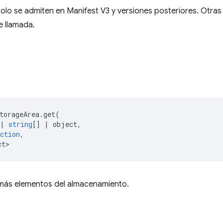
olo se admiten en Manifest V3 y versiones posteriores. Otra
e llamada.
torageArea
.
get
(
|
string
[]
|
object
,
ction
,
ct>
más elementos del almacenamiento.