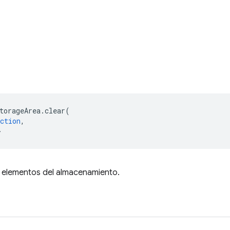
torageArea
.
clear
(
ction
,
>
s elementos del almacenamiento.