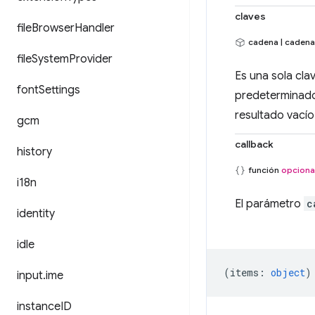
claves
file
Browser
Handler
cadena | cadena[
file
System
Provider
Es una sola cla
font
Settings
predeterminados
resultado vací
gcm
callback
history
función
opciona
i18n
El parámetro
c
identity
idle
(
items
:
object
)
input
.
ime
instance
ID