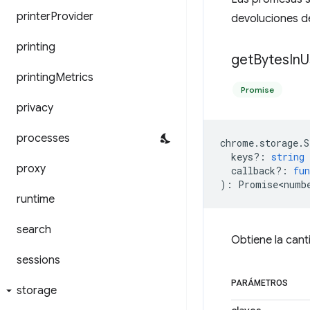
printer
Provider
devoluciones d
printing
get
Bytes
In
U
printing
Metrics
Promise
privacy
processes
chrome
.
storage
.
S
keys?
:
string
proxy
callback?
:
fun
)
:
Promise<numb
runtime
search
Obtiene la can
sessions
PARÁMETROS
storage