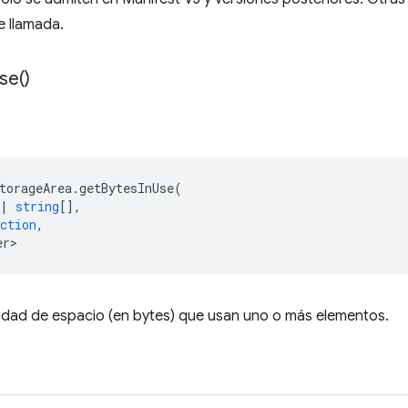
e llamada.
se(
)
torageArea
.
getBytesInUse
(
|
string
[],
ction
,
er>
tidad de espacio (en bytes) que usan uno o más elementos.