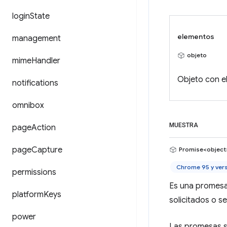
login
State
elementos
management
objeto
mime
Handler
Objeto con e
notifications
omnibox
MUESTRA
page
Action
page
Capture
Promise<object
Chrome 95 y ver
permissions
Es una promesa
platform
Keys
solicitados o se
power
Las promesas s