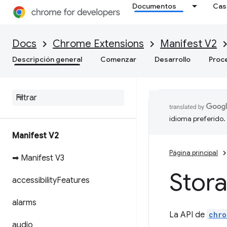
Documentos
Cas
Docs
Chrome Extensions
Manifest V2
Descripción general
Comenzar
Desarrollo
Proc
idioma preferido.
Manifest V2
Página principal
➡ Manifest V3
Stor
accessibility
Features
alarms
La API de
chro
audio