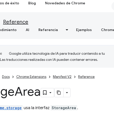
os de éxito
Blog
Novedades de Chrome
Reference
edimiento
AI
Referencia
Ejemplos
Chrome
Google utiliza tecnología de IA para traducir contenido a tu
 Las traducciones realizadas con IA pueden contener errores.
Docs
Chrome Extensions
Manifest V2
Reference
age
Area
me.storage
usa la interfaz
StorageArea
.