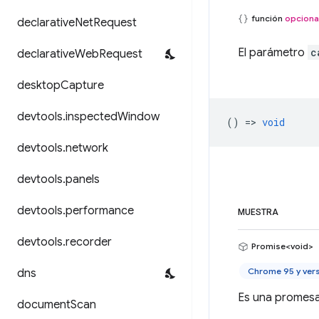
función
opciona
declarative
Net
Request
El parámetro
c
declarative
Web
Request
desktop
Capture
devtools
.
inspected
Window
() =>
void
devtools
.
network
devtools
.
panels
devtools
.
performance
MUESTRA
devtools
.
recorder
Promise<void>
Chrome 95 y ver
dns
Es una promesa 
document
Scan