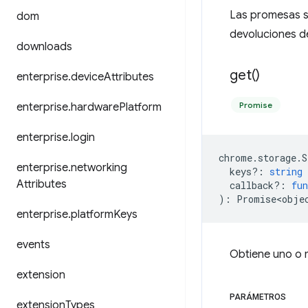
Las promesas s
dom
devoluciones d
downloads
get(
)
enterprise
.
device
Attributes
Promise
enterprise
.
hardware
Platform
enterprise
.
login
chrome
.
storage
.
S
enterprise
.
networking
keys?
:
string
Attributes
callback?
:
fun
)
:
Promise<obje
enterprise
.
platform
Keys
events
Obtiene uno o 
extension
PARÁMETROS
extension
Types