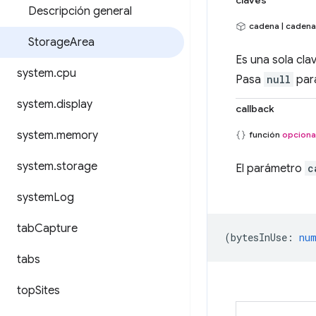
claves
Descripción general
cadena | cadena
Storage
Area
Es una sola clav
system
.
cpu
Pasa
null
para
system
.
display
callback
system
.
memory
función
opciona
system
.
storage
El parámetro
c
system
Log
tab
Capture
(
bytesInUse
:
nu
tabs
top
Sites