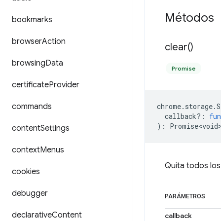
Métodos
bookmarks
browser
Action
clear(
)
browsing
Data
Promise
certificate
Provider
commands
chrome
.
storage
.
S
callback?
:
fun
)
:
Promise<void
content
Settings
context
Menus
Quita todos lo
cookies
debugger
PARÁMETROS
declarative
Content
callback