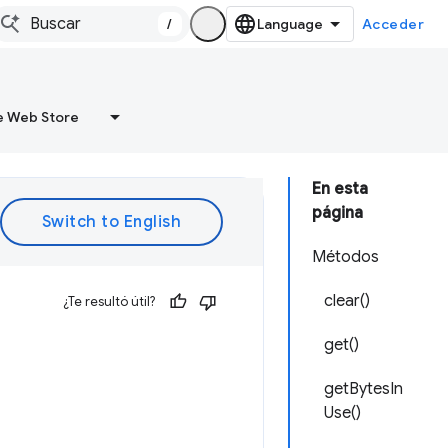
/
Acceder
 Web Store
En esta
página
Métodos
clear()
¿Te resultó útil?
get()
getBytesIn
Use()