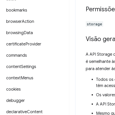
Permissõe
bookmarks
browser
Action
storage
browsing
Data
Visão gera
certificate
Provider
A API Storage 
commands
é semelhante à
content
Settings
para atender à
context
Menus
Todos os 
têm acess
cookies
Os valore
debugger
A API Sto
declarative
Content
Mesmo que