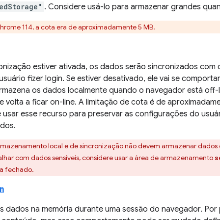
edStorage"
. Considere usá-lo para armazenar grandes qua
Chrome 114, a cota era de aproximadamente 5 MB.
ronização estiver ativada, os dados serão sincronizados co
suário fizer login. Se estiver desativado, ele vai se comport
mazena os dados localmente quando o navegador está off-li
 volta a ficar on-line. A limitação de cota é de aproximadame
 usar esse recurso para preservar as configurações do usu
ados.
armazenamento local e de sincronização não devem armazenar dados c
balhar com dados sensíveis, considere usar a área de armazenamento
s
ja fechado.
n
 dados na memória durante uma sessão do navegador. Por p