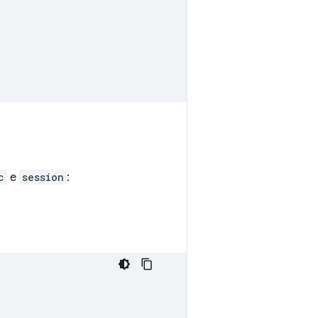
c
e
session
: