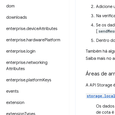
dom
Adicione 
Na verifi
downloads
Se os dad
enterprise
.
device
Attributes
[
sendMes
enterprise
.
hardware
Platform
Dentro d
enterprise
.
login
Também há alg
Saiba mais no 
enterprise
.
networking
Attributes
Áreas de a
enterprise
.
platform
Keys
A API Storage é
events
storage.loca
extension
Os dados 
de cota é
extension
Types