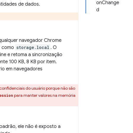
onChange
ntidades de dados.
d
m qualquer navegador Chrome
ar como
storage.local
. O
ne e retoma a sincronização
nte 100 KB, 8 KB por item.
ário em navegadores
onfidenciais do usuário porque não são
para manter valores na memória
ession
adrão, ele não é exposto a