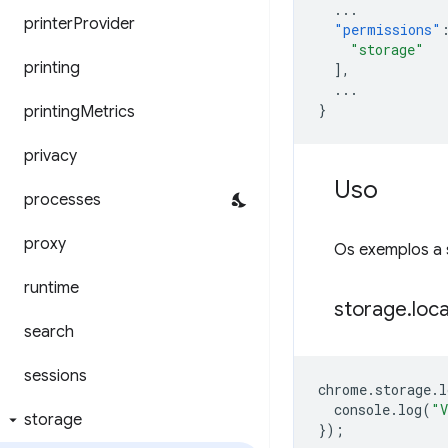
...
printer
Provider
"permissions"
"storage"
printing
],
...
}
printing
Metrics
privacy
Uso
processes
proxy
Os exemplos a
runtime
storage
.
loca
search
sessions
chrome
.
storage
.
l
console
.
log
(
"V
storage
});