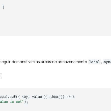
:
[
 seguir demonstram as áreas de armazenamento
local
,
syn
l
ocal
.
set
({
key
:
value
}).
then
(()
=
>
{
alue is set"
);