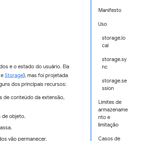
Manifesto
Uso
storage.lo
cal
storage.sy
os e o estado do usuário. Ela
nc
e
Storage
), mas foi projetada
storage.se
uns dos principais recursos:
ssion
pts de conteúdo da extensão,
Limites de
armazename
 de objeto.
nto e
limitação
assa.
Casos de
ados vão permanecer.