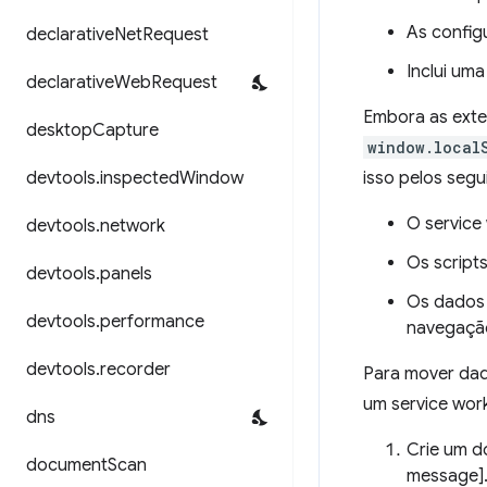
As confi
declarative
Net
Request
Inclui um
declarative
Web
Request
Embora as exte
desktop
Capture
window.local
devtools
.
inspected
Window
isso pelos segu
O service
devtools
.
network
Os script
devtools
.
panels
Os dados 
devtools
.
performance
navegaçã
devtools
.
recorder
Para mover da
um service wor
dns
Crie um d
document
Scan
message]