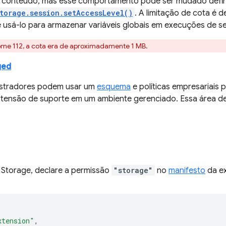
e conteúdo, mas esse comportamento pode ser mudado defi
torage.session.setAccessLevel()
. A limitação de cota é
 usá-lo para armazenar variáveis globais em execuções de se
ome 112, a cota era de aproximadamente 1 MB.
ged
istradores podem usar um
esquema
e políticas empresariais 
tensão de suporte em um ambiente gerenciado. Essa área 
I Storage, declare a permissão
"storage"
no
manifesto
da ex
xtension"
,