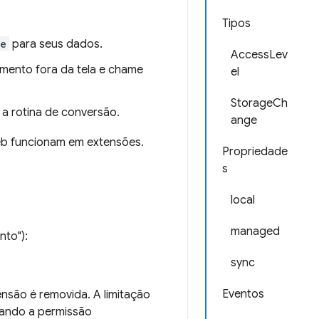
Tipos
ge
para seus dados.
AccessLev
mento fora da tela e chame
el
StorageCh
a rotina de conversão.
ange
b funcionam em extensões.
Propriedade
s
local
managed
nto"):
sync
Eventos
são é removida. A limitação
tando a permissão