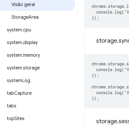
Visão geral
chrome
.
storage
.
l
console
.
log
(
"V
Storage
Area
});
system
.
cpu
storage
.
syn
system
.
display
system
.
memory
chrome
.
storage
.
s
system
.
storage
console
.
log
(
"V
});
system
Log
chrome
.
storage
.
s
console
.
log
(
"V
tab
Capture
});
tabs
top
Sites
storage
.
ses