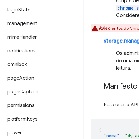
scripts d
chrome.s
login
State
Considere
management
Aviso
:antes do Chr
mime
Handler
storage.mana
notifications
Os admin
de uma ex
omnibox
leitura.
page
Action
Manifesto
page
Capture
Para usar a AP
permissions
platform
Keys
{
power
"name"
:
"My e