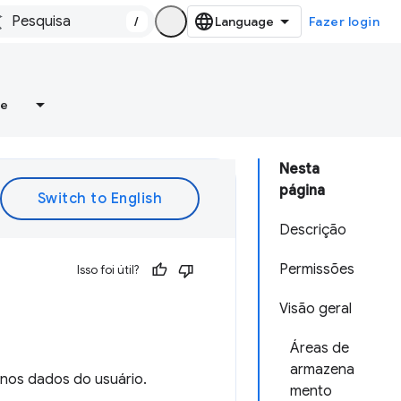
/
Fazer login
re
Nesta
página
Descrição
Permissões
Isso foi útil?
Visão geral
Áreas de
armazena
nos dados do usuário.
mento