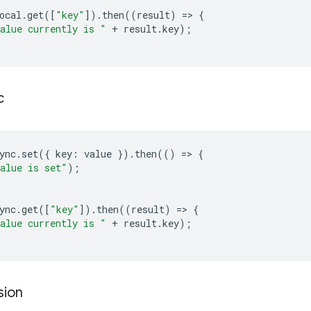
ocal
.
get
([
"key"
]).
then
((
result
)
=
>
{
alue currently is "
+
result
.
key
);
c
ync
.
set
({
key
:
value
}).
then
(()
=
>
{
alue is set"
);
ync
.
get
([
"key"
]).
then
((
result
)
=
>
{
alue currently is "
+
result
.
key
);
sion