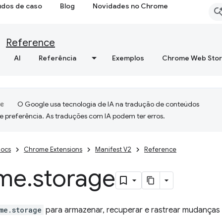
udos de caso
Blog
Novidades no Chrome
Reference
AI
Referência
Exemplos
Chrome Web Sto
O Google usa tecnologia de IA na tradução de conteúdos
e preferência. As traduções com IA podem ter erros.
ocs
Chrome Extensions
Manifest V2
Reference
me
.
storage
me.storage
para armazenar, recuperar e rastrear mudanças 