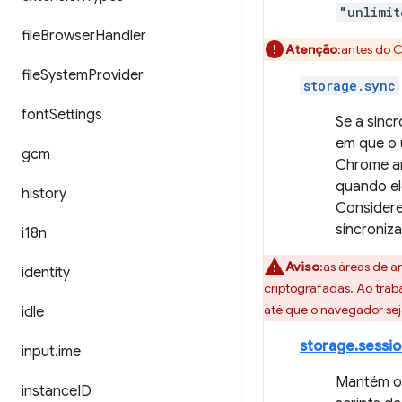
"unlimit
file
Browser
Handler
Atenção
:antes do 
file
System
Provider
storage.sync
font
Settings
Se a sinc
em que o u
gcm
Chrome ar
quando ele
history
Considere
sincroniz
i18n
Aviso
:as áreas de 
identity
criptografadas. Ao tra
até que o navegador se
idle
storage.sessio
input
.
ime
Mantém os
instance
ID