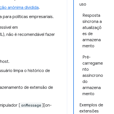
uso
ão anônima dividida
.
Resposta
a para políticas empresariais.
síncrona a
essível em
atualizaçõ
es de
L), não é recomendável fazer
armazena
mento
Pré-
host.
carregame
nto
uário limpa o histórico de
assíncrono
do
mazenamento de extensão de
armazena
mento
Exemplos de
nipulador [
onMessage
][on-
extensões