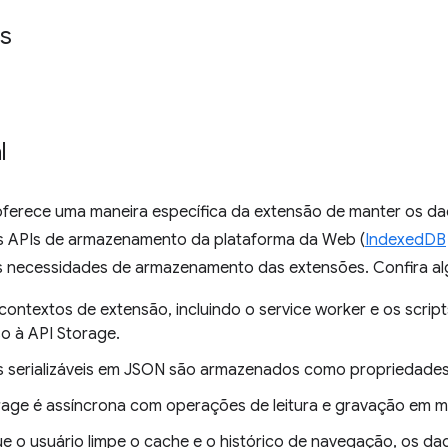
s
l
oferece uma maneira específica da extensão de manter os dad
s APIs de armazenamento da plataforma da Web (
IndexedDB
s necessidades de armazenamento das extensões. Confira alg
contextos de extensão, incluindo o service worker e os scri
o à API Storage.
s serializáveis em JSON são armazenados como propriedades
rage é assíncrona com operações de leitura e gravação em m
 o usuário limpe o cache e o histórico de navegação, os d