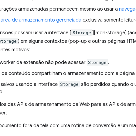
gurações armazenadas permanecem mesmo ao usar a
navegaç
a
área de armazenamento gerenciada
exclusiva somente leitur
nsões possam usar a interface [
Storage
][mdn-storage] (ac
Storage
) em alguns contextos (pop-up e outras páginas HTM
intes motivos:
 worker da extensão não pode acessar
Storage
.
s de conteúdo compartilham o armazenamento com a página 
salvos usando a interface
Storage
são perdidos quando o us
o.
dos das APIs de armazenamento da Web para as APIs de ar
ker:
ocumento fora da tela com uma rotina de conversão e um ma
.