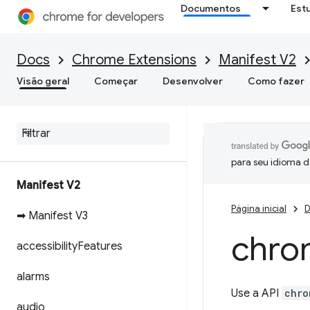
Documentos
Est
Docs
Chrome Extensions
Manifest V2
Visão geral
Começar
Desenvolver
Como fazer
para seu idioma d
Manifest V2
Página inicial
D
➡ Manifest V3
chro
accessibility
Features
alarms
Use a API
chro
audio