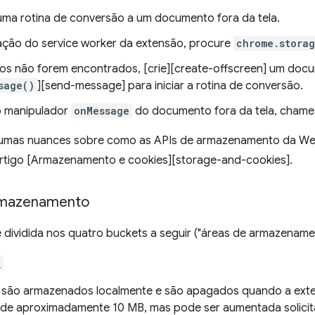
uma rotina de conversão a um documento fora da tela.
cação do service worker da extensão, procure
chrome.stora
os não forem encontrados, [crie][create-offscreen] um docu
sage()
][send-message] para iniciar a rotina de conversão.
o manipulador
onMessage
do documento fora da tela, chame 
umas nuances sobre como as APIs de armazenamento da We
artigo [Armazenamento e cookies][storage-and-cookies].
rmazenamento
 dividida nos quatro buckets a seguir ("áreas de armazename
l
são armazenados localmente e são apagados quando a exten
 de aproximadamente 10 MB, mas pode ser aumentada solici