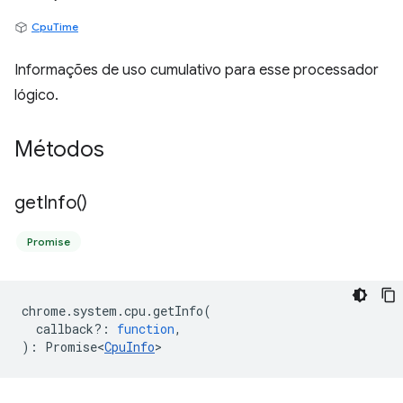
CpuTime
Informações de uso cumulativo para esse processador
lógico.
Métodos
get
Info(
)
Promise
chrome
.
system
.
cpu
.
getInfo
(
callback?
:
function
,
)
:
Promise<
CpuInfo
>