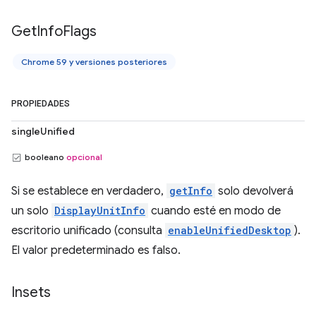
Get
Info
Flags
Chrome 59 y versiones posteriores
PROPIEDADES
singleUnified
booleano
opcional
Si se establece en verdadero,
getInfo
solo devolverá
un solo
DisplayUnitInfo
cuando esté en modo de
escritorio unificado (consulta
enableUnifiedDesktop
).
El valor predeterminado es falso.
Insets