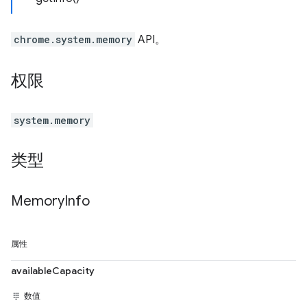
chrome.system.memory
API。
权限
system.memory
类型
Memory
Info
属性
availableCapacity
数值