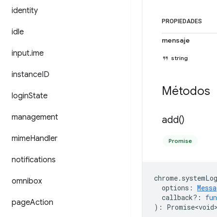
identity
PROPIEDADES
idle
mensaje
input
.
ime
string
instance
ID
Métodos
login
State
management
add(
)
mime
Handler
Promise
notifications
chrome
.
systemLo
omnibox
options
:
Messa
callback?
:
fun
page
Action
)
:
Promise<void