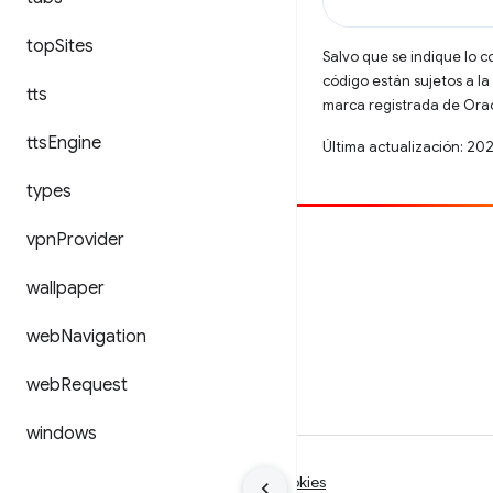
top
Sites
Salvo que se indique lo c
código están sujetos a la
tts
marca registrada de Oracl
tts
Engine
Última actualización: 20
types
vpn
Provider
Contribuir
Informar un error
wallpaper
Ver incidentes abiertos
web
Navigation
web
Request
windows
Condiciones
Privacidad
Manage cookies