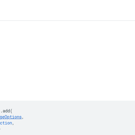
g
.
add
(
geOptions
,
ction
,
>