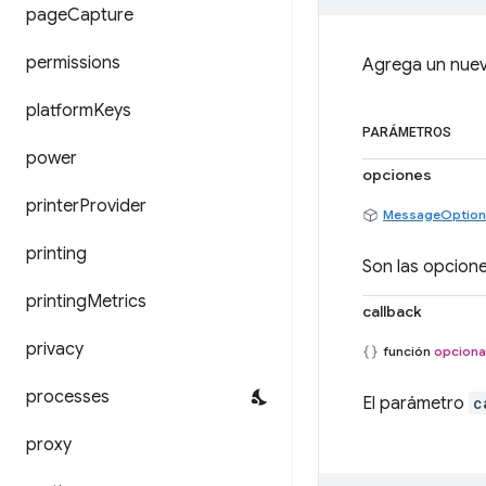
page
Capture
permissions
Agrega un nuevo
platform
Keys
PARÁMETROS
power
opciones
printer
Provider
MessageOption
printing
Son las opcione
printing
Metrics
callback
privacy
función
opciona
processes
El parámetro
c
proxy