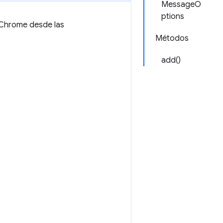
MessageO
ptions
e Chrome desde las
Métodos
add()