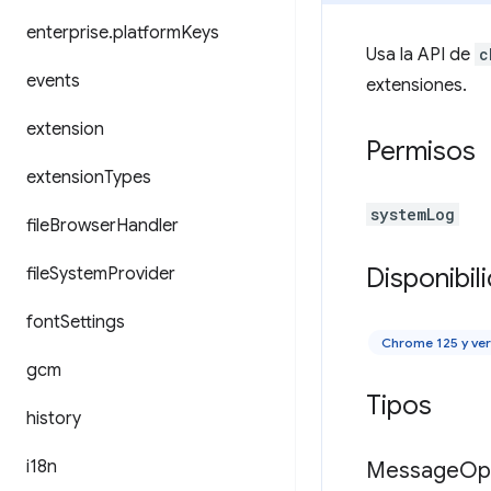
enterprise
.
platform
Keys
Usa la API de
c
events
extensiones.
extension
Permisos
extension
Types
systemLog
file
Browser
Handler
Disponibil
file
System
Provider
font
Settings
Chrome 125 y ve
gcm
Tipos
history
i18n
Message
Op