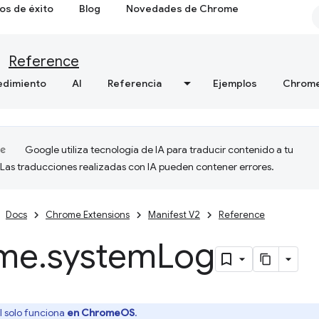
os de éxito
Blog
Novedades de Chrome
Reference
edimiento
AI
Referencia
Ejemplos
Chrome
Google utiliza tecnología de IA para traducir contenido a tu
 Las traducciones realizadas con IA pueden contener errores.
Docs
Chrome Extensions
Manifest V2
Reference
me
.
system
Log
I solo funciona
en ChromeOS
.