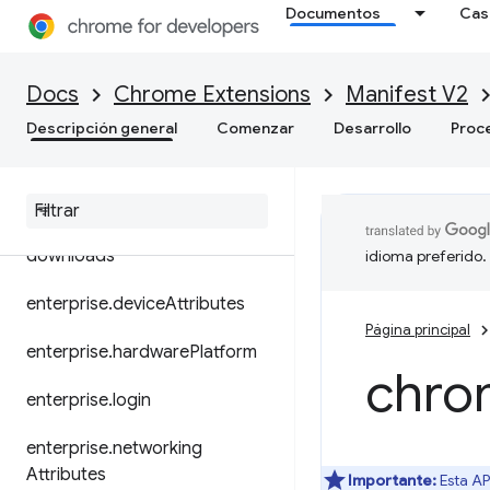
Documentos
Cas
devtools.performance
devtools.recorder
Docs
Chrome Extensions
Manifest V2
dns
Descripción general
Comenzar
Desarrollo
Proc
document
Scan
dom
downloads
idioma preferido.
enterprise
.
device
Attributes
Página principal
enterprise
.
hardware
Platform
chro
enterprise
.
login
enterprise
.
networking
Attributes
Importante:
Esta AP