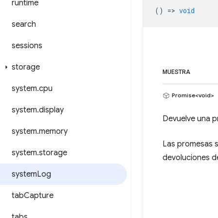
runtime
() =>
void
search
sessions
storage
MUESTRA
system
.
cpu
Promise<void>
system
.
display
Devuelve una pr
system
.
memory
Las promesas s
system
.
storage
devoluciones d
system
Log
tab
Capture
tabs