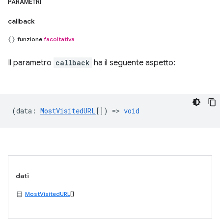
PARAMETRI
callback
funzione
facoltativa
Il parametro
callback
ha il seguente aspetto:
(
data
:
MostVisitedURL
[]) =>
void
dati
MostVisitedURL
[]