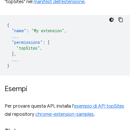
"topSites" nel
manifest dell'estensione
.
{
"name"
:
"My extension"
,
...
"permissions"
:
[
"topSites"
,
],
...
}
Esempi
Per provare questa API, installa l'
esempio di API topSites
dal repository
chrome-extension-samples
.