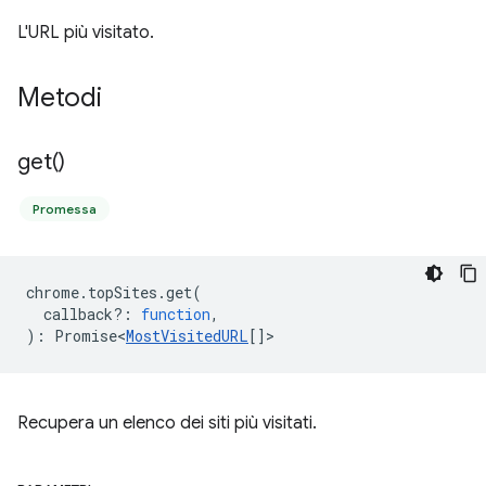
L'URL più visitato.
Metodi
get(
)
Promessa
chrome
.
topSites
.
get
(
callback?
:
function
,
)
:
Promise<
MostVisitedURL
[]
>
Recupera un elenco dei siti più visitati.