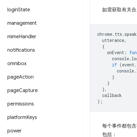
login
State
如需获取有关合
management
chrome
.
tts
.
speak
mime
Handler
utterance
,
{
notifications
onEvent
:
fun
console
.
lo
omnibox
if
(
event
.
console
.
page
Action
}
}
},
page
Capture
callback
);
permissions
platform
Keys
每个事件都包含
power
包括：