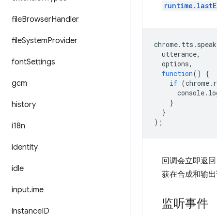
runtime.lastE
file
Browser
Handler
file
System
Provider
chrome
.
tts
.
speak
utterance
,
font
Settings
options
,
function
()
{
gcm
if
(
chrome
.
console
.
lo
}
history
}
);
i18n
identity
回调会立即返回
idle
获在合成和输出
input
.
ime
监听事件
instance
ID