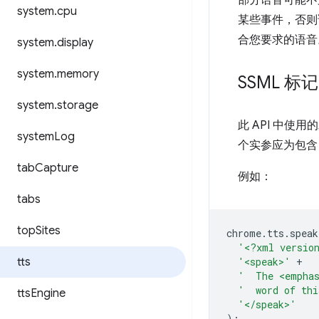
部分语音可能不
system
.
cpu
某些事件，否则
合您要求的语音
system
.
display
system
.
memory
SSML 标记
system
.
storage
此 API 中使
system
Log
个实参应为包含 
tab
Capture
例如：
tabs
top
Sites
chrome
.
tts
.
speak
'<?xml versio
tts
'<speak>'
+
'  The <emphas
'  word of thi
tts
Engine
'</speak>'
);