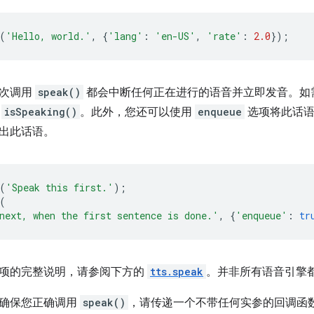
(
'Hello, world.'
,
{
'lang'
:
'en-US'
,
'rate'
:
2.0
});
每次调用
speak()
都会中断任何正在进行的语音并立即发音。如
用
isSpeaking()
。此外，您还可以使用
enqueue
选项将此话语
出此话语。
(
'Speak this first.'
);
(
next, when the first sentence is done.'
,
{
'enqueue'
:
tr
项的完整说明，请参阅下方的
tts.speak
。并非所有语音引擎
确保您正确调用
speak()
，请传递一个不带任何实参的回调函