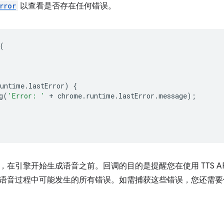
rror
以查看是否存在任何错误。
(
runtime
.
lastError
)
{
g
(
'Error: '
+
chrome
.
runtime
.
lastError
.
message
);
，在引擎开始生成语音之前。回调的目的是提醒您在使用 TTS A
语音过程中可能发生的所有错误。如需捕获这些错误，您还需要