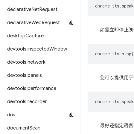
chrome
.
tts
.
speak
declarative
Net
Request
declarative
Web
Request
如需立即停止
desktop
Capture
devtools
.
inspected
Window
chrome
.
tts
.
stop
(
devtools
.
network
devtools
.
panels
您可以提供用于
devtools
.
performance
devtools
.
recorder
chrome
.
tts
.
speak
dns
最好还指定语言
document
Scan