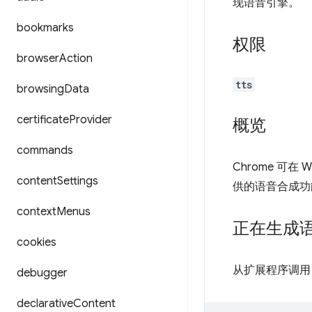
现语音引擎。
bookmarks
权限
browser
Action
tts
browsing
Data
certificate
Provider
概览
commands
Chrome 可在
content
Settings
供的语音合成功
context
Menus
正在生成
cookies
从扩展程序调
debugger
declarative
Content