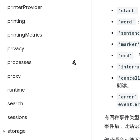
printer
Provider
'start'
printing
'word'
'senten
printing
Metrics
'marker'
privacy
'end'
：
processes
'interru
proxy
'cancel
朗读。
runtime
'error'
search
event.er
sessions
有四种事件类型
事件后，此话语
storage