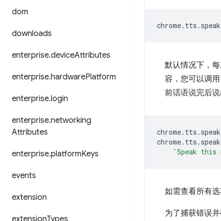
dom
chrome
.
tts
.
speak
downloads
enterprise
.
device
Attributes
默认情况下，
enterprise
.
hardware
Platform
容，您可以调
前话语说完后说
enterprise
.
login
enterprise
.
networking
Attributes
chrome
.
tts
.
speak
chrome
.
tts
.
speak
'Speak this 
enterprise
.
platform
Keys
events
如需查看所有选
extension
为了捕获错误并
extension
Types