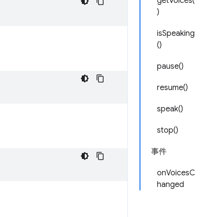
getVoices(
)
isSpeaking
()
pause()
resume()
speak()
stop()
事件
onVoicesC
hanged