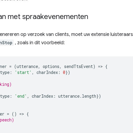
an met spraakevenementen
nereren op verzoek van clients, moet uw extensie luisteraars
nStop
, zoals in dit voorbeeld:
ner
=
(
utterance
,
options
,
sendTtsEvent
)
=
>
{
type
:
'start'
,
charIndex
:
0
})
king)
type
:
'end'
,
charIndex
:
utterance
.
length
})
er
=
()
=
>
{
peech)