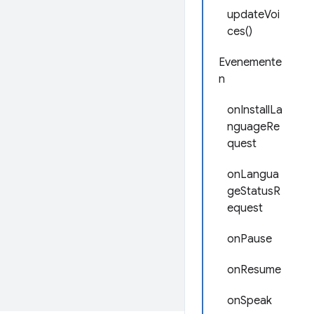
updateVoi
ces()
Evenemente
n
onInstallLa
nguageRe
quest
onLangua
geStatusR
equest
onPause
onResume
onSpeak