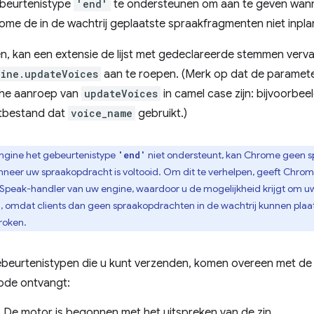
ebeurtenistype
'end'
te ondersteunen om aan te geven wanne
me de in de wachtrij geplaatste spraakfragmenten niet inpla
n, kan een extensie de lijst met gedeclareerde stemmen ver
gine.updateVoices
aan te roepen. (Merk op dat de paramete
he aanroep van
updateVoices
in camel case zijn: bijvoorbee
stbestand dat
voice_name
gebruikt.)
ngine het gebeurtenistype
niet ondersteunt, kan Chrome geen sp
'end'
neer uw spraakopdracht is voltooid. Om dit te verhelpen, geeft Chro
Speak-handler van uw engine, waardoor u de mogelijkheid krijgt om uw
 omdat clients dan geen spraakopdrachten in de wachtrij kunnen plaat
roken.
ebeurtenistypen die u kunt verzenden, komen overeen met de
de ontvangt:
: De motor is begonnen met het uitspreken van de zin.