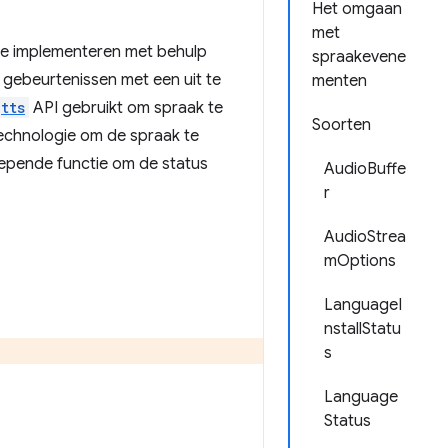
Het omgaan
met
 te implementeren met behulp
spraakevene
e gebeurtenissen met een uit te
menten
tts
API gebruikt om spraak te
Soorten
echnologie om de spraak te
oepende functie om de status
AudioBuffe
r
AudioStrea
mOptions
LanguageI
nstallStatu
s
Language
Status