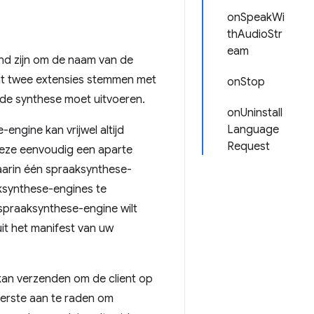
onSpeakWi
thAudioStr
eam
nd zijn om de naam van de
 dat twee extensies stemmen met
onStop
 de synthese moet uitvoeren.
onUninstall
Language
engine kan vrijwel altijd
Request
deze eenvoudig een aparte
waarin één spraaksynthese-
ksynthese-engines te
 spraaksynthese-engine wilt
it het manifest van uw
kan verzenden om de client op
eerste aan te raden om