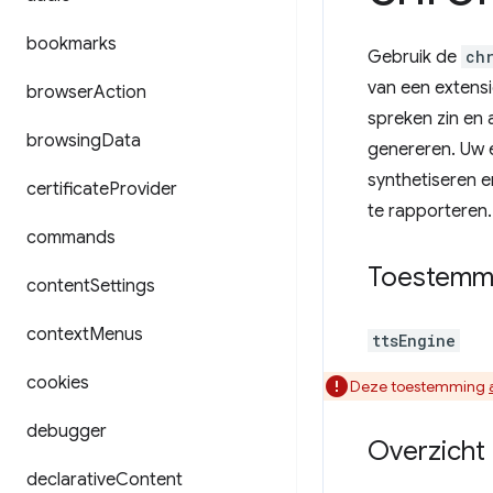
bookmarks
Gebruik de
ch
van een extensi
browser
Action
spreken zin en
browsing
Data
genereren. Uw 
synthetiseren e
certificate
Provider
te rapporteren.
commands
Toestemm
content
Settings
context
Menus
ttsEngine
cookies
Deze toestemming
debugger
Overzicht
declarative
Content