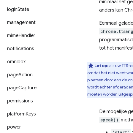
minimaal het g
login
State
anders kan Chro
management
Eenmaal gelade
chrome.ttsEn
mime
Handler
programmatisc
tot het manife
notifications
omnibox
Let op:
als uw TTS-e
omdat het niet weet wan
page
Action
plaatsen door aan de on
wordt echter afgeraden,
page
Capture
moeten worden uitgesp
permissions
De mogelijke g
platform
Keys
speak()
metho
power
'start'