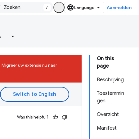
/
Aanmelden
e
On this
 Migreer uw extensie nu naar
page
Beschrijving
Toestemmin
gen
Overzicht
Was this helpful?
Manifest