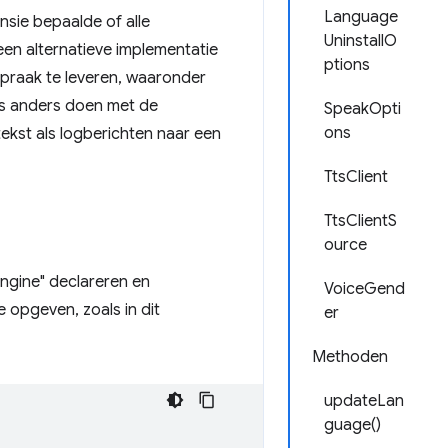
Language
nsie bepaalde of alle
UninstallO
n alternatieve implementatie
ptions
praak te leveren, waaronder
ts anders doen met de
SpeakOpti
ons
ekst als logberichten naar een
TtsClient
TtsClientS
ource
Engine" declareren en
VoiceGend
e opgeven, zoals in dit
er
Methoden
updateLan
guage()