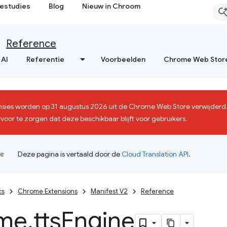
estudies
Blog
Nieuw in Chroom
Reference
 AI
Referentie
Voorbeelden
Chrome Web Stor
sies worden op 31 augustus 2026 uit de Chrome Web Store verwijderd.
voor te zorgen dat deze beschikbaar blijft voor gebruikers.
Deze pagina is vertaald door de
Cloud Translation API
.
cs
Chrome Extensions
Manifest V2
Reference
me
.
tts
Engine