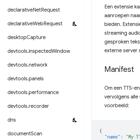
Een extensie ka
declarative
Net
Request
aanroepen naar
declarative
Web
Request
bieden. Extens
streaming audio
desktop
Capture
gesproken tekst
externe server 
devtools
.
inspected
Window
devtools
.
network
Manifest
devtools
.
panels
Om een ​​TTS-en
devtools
.
performance
vervolgens alle
voorbeeld:
devtools
.
recorder
dns
{
document
Scan
"name"
:
"My T