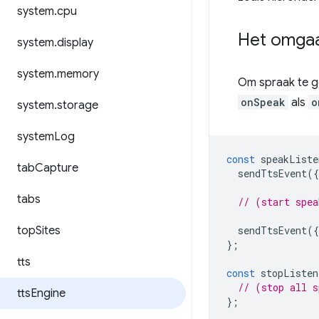
system
.
cpu
Het omga
system
.
display
system
.
memory
Om spraak te ge
onSpeak
als
o
system
.
storage
system
Log
const
speakListe
tab
Capture
sendTtsEvent
({
tabs
// (start spea
top
Sites
sendTtsEvent
({
};
tts
const
stopListen
// (stop all s
tts
Engine
};