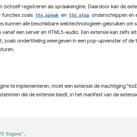
n zichzelf registreren als spraakengine. Daardoor kan de exte
 functies zoals
tts.speak
en
tts.stop
onderscheppen en ee
ies kunnen alle beschikbare webtechnologieën gebruiken om s
 vanaf een server en HTML5-audio. Een extensie kan zelfs ie
, zoals ondertiteling weergeven in een pop-upvenster of de t
sturen.
gine te implementeren, moet een extensie de machtiging "tts
 stemmen die de extensie biedt, in het manifest van de extensi
TS Engine"
,