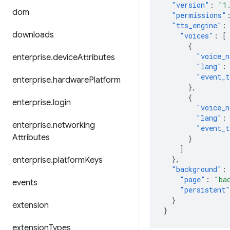
"version"
:
"1
dom
"permissions"
"tts_engine"
:
downloads
"voices"
:
[
{
"voice_n
enterprise
.
device
Attributes
"lang"
:
"event_t
enterprise
.
hardware
Platform
},
{
enterprise
.
login
"voice_n
"lang"
:
enterprise
.
networking
"event_t
Attributes
}
]
},
enterprise
.
platform
Keys
"background"
:
"page"
:
"ba
events
"persistent"
}
extension
}
extension
Types