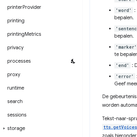
printer
Provider
'word'
:
bepalen.
printing
'senten
printing
Metrics
bepalen.
'marker'
privacy
te bepale
processes
'end'
: 
proxy
'error'
Geef meer
runtime
De gebeurteni
search
worden automa
sessions
Tekst-naar-spra
tts.getVoices
storage
zoals hieronde