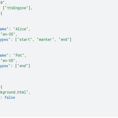
.0"
,
:
[
"ttsEngine"
],
{
ame"
:
"Alice"
,
"en-US"
,
ypes"
:
[
"start"
,
"marker"
,
"end"
]
ame"
:
"Pat"
,
"en-US"
,
ypes"
:
[
"end"
]
{
ckground.html"
,
:
false