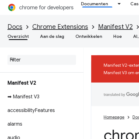
Documenten
Cas
Docs
Chrome Extensions
Manifest V2
Overzicht
Aan de slag
Ontwikkelen
Hoe
AI,
Manifest V2-exten
Manifest V3 om er
Manifest V2
➡ Manifest V3
accessibility
Features
Homepage
Do
alarms
chro
audio