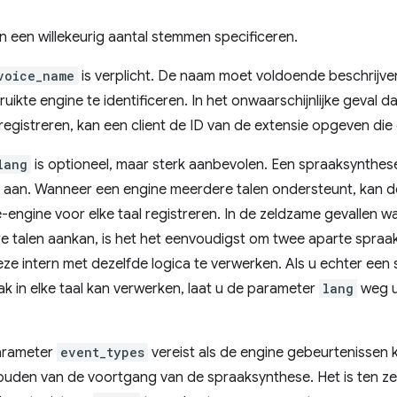
n een willekeurig aantal stemmen specificeren.
voice_name
is verplicht. De naam moet voldoende beschrijve
uikte engine te identificeren. In het onwaarschijnlijke geval
egistreren, kan een client de ID van de extensie opgeven die
lang
is optioneel, maar sterk aanbevolen. Een spraaksynthese-
al aan. Wanneer een engine meerdere talen ondersteunt, kan 
engine voor elke taal registreren. In de zeldzame gevallen 
e talen aankan, is het het eenvoudigst om twee aparte spraa
ze intern met dezelfde logica te verwerken. Als u echter een
k in elke taal kan verwerken, laat u de parameter
lang
weg u
parameter
event_types
vereist als de engine gebeurtenissen 
ouden van de voortgang van de spraaksynthese. Het is ten z