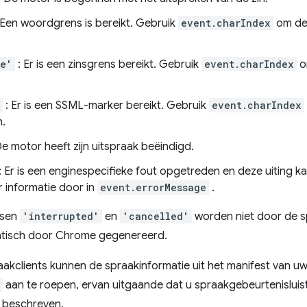
 Een woordgrens is bereikt. Gebruik
event.charIndex
om de 
ce'
: Er is een zinsgrens bereikt. Gebruik
event.charIndex
o
: Er is een SSML-marker bereikt. Gebruik
event.charIndex
n.
De motor heeft zijn uitspraak beëindigd.
: Er is een enginespecifieke fout opgetreden en deze uiting k
 informatie door in
event.errorMessage
.
ssen
'interrupted'
en
'cancelled'
worden niet door de s
tisch door Chrome gegenereerd.
akclients kunnen de spraakinformatie uit het manifest van uw
aan te roepen, ervan uitgaande dat u spraakgebeurtenisluis
r beschreven.