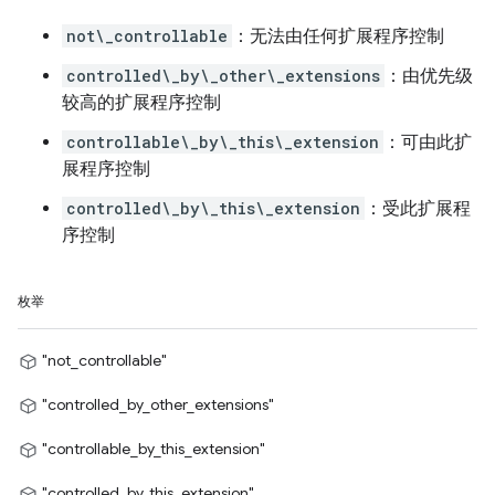
not\_controllable
：无法由任何扩展程序控制
controlled\_by\_other\_extensions
：由优先级
较高的扩展程序控制
controllable\_by\_this\_extension
：可由此扩
展程序控制
controlled\_by\_this\_extension
：受此扩展程
序控制
枚举
"not_controllable"
"controlled_by_other_extensions"
"controllable_by_this_extension"
"controlled_by_this_extension"