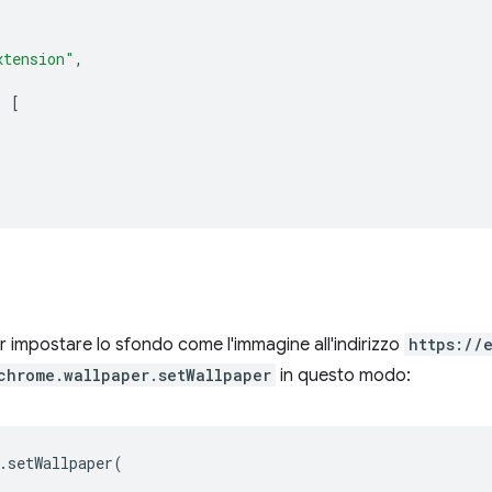
xtension"
,
:
[
 impostare lo sfondo come l'immagine all'indirizzo
https://
chrome.wallpaper.setWallpaper
in questo modo:
.
setWallpaper
(