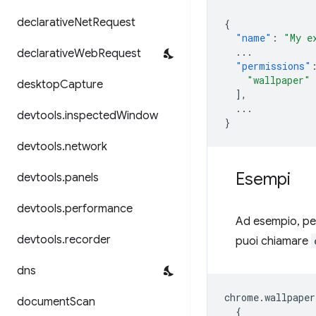
declarative
Net
Request
{
"name"
:
"My e
...
declarative
Web
Request
"permissions"
"wallpaper"
desktop
Capture
],
...
devtools
.
inspected
Window
}
devtools
.
network
Esempi
devtools
.
panels
devtools
.
performance
Ad esempio, per
devtools
.
recorder
puoi chiamare
dns
chrome
.
wallpaper
document
Scan
{