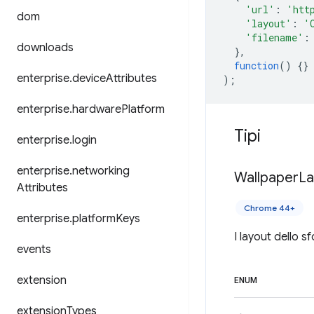
'url'
:
'htt
dom
'layout'
:
'
'filename'
:
downloads
},
function
()
{}
enterprise
.
device
Attributes
);
enterprise
.
hardware
Platform
Tipi
enterprise
.
login
enterprise
.
networking
Wallpaper
La
Attributes
Chrome 44+
enterprise
.
platform
Keys
I layout dello s
events
extension
ENUM
extension
Types