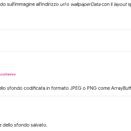
o sull'immagine all'indirizzo
url
o
wallpaperData
con il
layout
s
acoltativo
ello sfondo codificata in formato JPEG o PNG come ArrayBuff
le dello sfondo salvato.