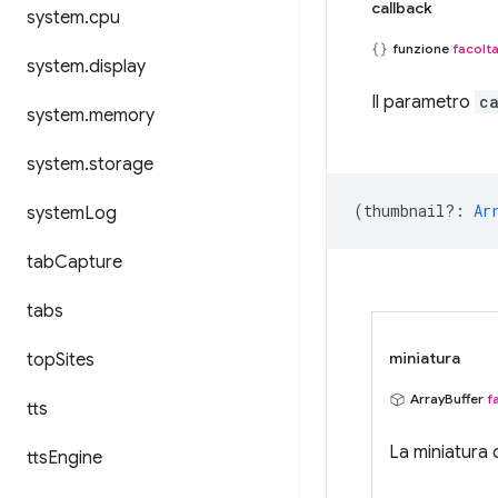
callback
system
.
cpu
funzione
facolta
system
.
display
Il parametro
c
system
.
memory
system
.
storage
(
thumbnail?
:
Ar
system
Log
tab
Capture
tabs
miniatura
top
Sites
ArrayBuffer
f
tts
La miniatura 
tts
Engine