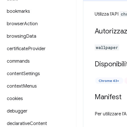
bookmarks
Utilizza l'API
ch
browser
Action
Autorizzaz
browsing
Data
wallpaper
certificate
Provider
commands
Disponibili
content
Settings
Chrome 43+
context
Menus
Manifest
cookies
debugger
Per utilizzare l
declarative
Content