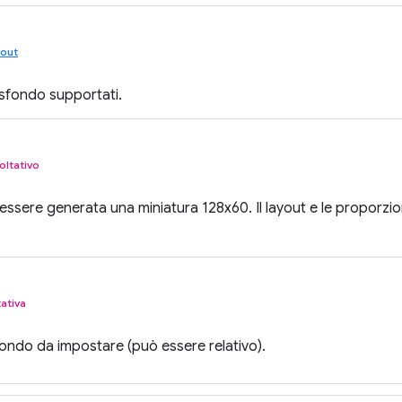
yout
o sfondo supportati.
oltativo
essere generata una miniatura 128x60. Il layout e le proporzi
tativa
fondo da impostare (può essere relativo).