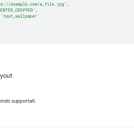
ps://example.com/a_file.jpg'
,
CENTER_CROPPED'
,
'test_wallpaper'
yout
fondo supportati.