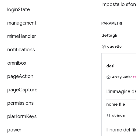
Imposta lo sfond
login
State
management
PARAMETRI
dettagli
mime
Handler
oggetto
notifications
omnibox
dati
page
Action
ArrayBuffer
f
page
Capture
L'immagine d
permissions
nome file
stringa
platform
Keys
power
Il nome del fi