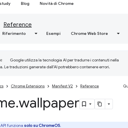
study
Blog
Novità di Chrome
Reference
Riferimento
Esempi
Chrome Web Store
Google utilizza la tecnologia AI per tradurre i contenuti nella
ta. Le traduzioni generate dall'AI potrebbero contenere errori.
cs
Chrome Extensions
Manifest V2
Reference
Qu
me
.
wallpaper
API funziona
solo su ChromeOS
.