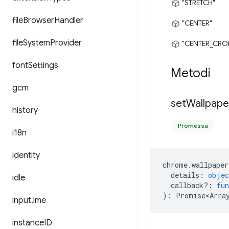
"STRETCH"
file
Browser
Handler
"CENTER"
file
System
Provider
"CENTER_CRO
font
Settings
Metodi
gcm
set
Wallpape
history
Promessa
i18n
identity
chrome
.
wallpaper
details
:
objec
idle
callback?
:
fun
)
:
Promise<Arra
input
.
ime
instance
ID