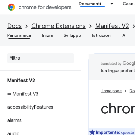
Documenti
Case 
Docs
Chrome Extensions
Manifest V2
Panoramica
Inizia
Sviluppo
Istruzioni
AI
tua lingua preferi
Manifest V2
Home page
Do
➡ Manifest V3
chro
accessibility
Features
alarms
Importante:
questa 
audio