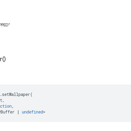
PPED"
r(
)
.
setWallpaper
(
t
,
ction
,
yBuffer
|
undefined
>