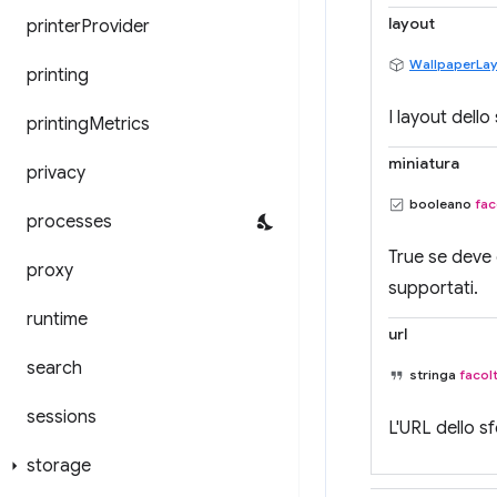
layout
printer
Provider
WallpaperLa
printing
I layout dell
printing
Metrics
miniatura
privacy
booleano
fac
processes
True se deve 
proxy
supportati.
runtime
url
search
stringa
facol
sessions
L'URL dello s
storage