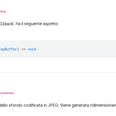
tiva
allback
ha il seguente aspetto:
rayBuffer
) =>
void
acoltativo
dello sfondo codificata in JPEG. Viene generata ridimensionan