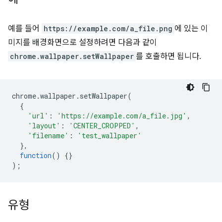
예를 들어
https://example.com/a_file.png
에 있는 이
미지를 배경화면으로 설정하려면 다음과 같이
chrome.wallpaper.setWallpaper
를 호출하면 됩니다.
chrome
.
wallpaper
.
setWallpaper
(
{
'url'
:
'https://example.com/a_file.jpg'
,
'layout'
:
'CENTER_CROPPED'
,
'filename'
:
'test_wallpaper'
},
function
()
{}
);
유형