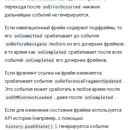
перехода после
onErrorOccurred
никаких
дальнейших событий не генерируется.
Если навигационный фрейм содержит подфреймы, то
его
onCommitted
срабатывает до события
onBeforeNavigate
любого из его дочерних фреймов;
в то время как
onCompleted
срабатывает после всех
событий
onCompleted
его дочерних фреймов.
Если фрагмент ссылки на фрейм изменяется,
срабатывает событие
onReferenceFragmentUpdated
.
Это событие может сработать в любое время после
onDOMContentLoaded
, даже после
onCompleted
.
Если для изменения состояния фрейма используется
API истории (например, с помощью
history.pushState()
), генерируется событие