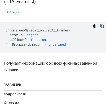
get
All
Frames(
)
Обещать
chrome
.
webNavigation
.
getAllFrames
(
details
:
object
,
callback?
:
function
,
)
:
Promise<object
[]
|
undefined
>
Получает информацию обо всех фреймах заданной
вкладки.
ПАРАМЕТРЫ
подробности
объект