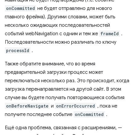
навигация не будет подтверждена (т.е. событие
onCommitted
не будет отправлено для нового
главного фрейма). Другими словами, может быть
несколько ожидающих последовательностей
событий webNavigation с одним и тем же
frameId
.
Последовательности можно различать по ключу
processId
.
Также обратите внимание, что во время
предварительной загрузки процесс может
переключаться несколько раз. Это происходит, когда
загрузка перенаправляется на другой сайт. В этом
случае вы будете получать повторяющиеся события
onBeforeNavigate
и
onErrorOccurred
, пока не
получите последнее событие
onCommitted
.
Ещё одна проблема, связанная с расширениями, —