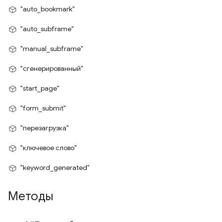
"auto_bookmark"
"auto_subframe"
"manual_subframe"
"сгенерированный"
"start_page"
"form_submit"
"перезагрузка"
"ключевое слово"
"keyword_generated"
Методы