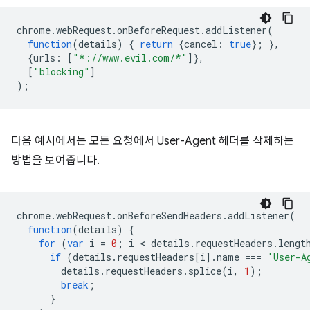
chrome
.
webRequest
.
onBeforeRequest
.
addListener
(
function
(
details
)
{
return
{
cancel
:
true
};
},
{
urls
:
[
"*://www.evil.com/*"
]},
[
"blocking"
]
);
다음 예시에서는 모든 요청에서 User-Agent 헤더를 삭제하는
방법을 보여줍니다.
chrome
.
webRequest
.
onBeforeSendHeaders
.
addListener
(
function
(
details
)
{
for
(
var
i
=
0
;
i
 < 
details
.
requestHeaders
.
lengt
if
(
details
.
requestHeaders
[
i
].
name
===
'User-A
details
.
requestHeaders
.
splice
(
i
,
1
);
break
;
}