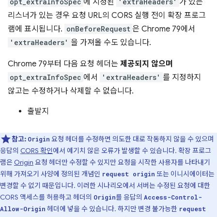
opt_extraInfoSpec
에 지정된
'extraHeaders'
가 있는
리스너가 있는 경우 요청 URL의 CORS 실행 전이 확장 프로그
램에 표시됩니다.
onBeforeRequest
은 Chrome 79에서
'extraHeaders'
을 가져올 수도 있습니다.
Chrome 79부터 다음 요청 헤더는
제공되지 않으며
opt_extraInfoSpec
에서
'extraHeaders'
를 지정하지
않고는 수정하거나 삭제할 수 없습니다.
출발지
참고:
요청 헤더를 수정하면 의도한 대로 작동하지 않을 수 있으며
Origin
응답의
CORS 확인
에서 예기치 않은 오류가 발생할 수 있습니다. 확장 프로그
램은
Origin
요청 헤더만 수정할 수 있지만 요청을 시작한 사용자를 나타내기
위해 가져오기 사양에 정의된 개념인
또는 이니시에이터는
request origin
변경할 수 없기 때문입니다. 이러한 시나리오에서 서버는 수정된 요청에 대한
CORS 액세스를 허용하고 헤더의
를 응답의
Origin
Access-Control-
헤더에 넣을 수 있습니다. 하지만 변경 불가능한
Allow-Origin
request