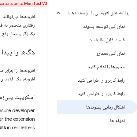
extension to Manifest V3.
برنامه های افزودنی را توسعه دهید
افزونه‌ها می‌توانند 
رفتاری منحصر به فرد
نمای کلی توسعه پسوند
یکدیگر و محل رفع اش
فرمت فایل مانیفست
لاگ‌ها را پیدا 
نمای کلی معماری
مجوزها را اعلام کنید
افزونه‌ها از اجزای 
افزونه، یک افزونه‌ی
رابط کاربری را طراحی کنید
رابط کاربری را طراحی کنید
اسکریپت پس‌زمی
اشکال زدایی پسوندها
sure developer
er the extension
نمونه ها
ors
in red letters.