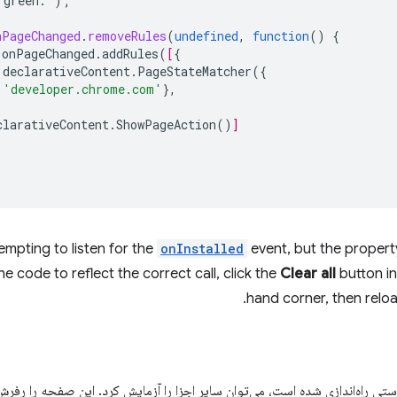
green.')
;
nPageChanged
.
removeRules
(
undefined
,
function
()
{
.onPageChanged.addRules(
[
{
.declarativeContent.PageStateMatcher
({
'developer.chrome.com'
},
clarativeContent.ShowPageAction
()
]
empting to listen for the
onInstalled
event, but the propert
e code to reflect the correct call, click the
Clear all
button in
hand corner, then reloa
رستی راه‌اندازی شده است، می‌توان سایر اجزا را آزمایش کرد. این صفحه را رفرش