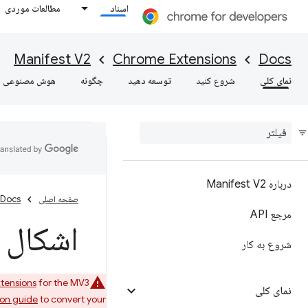
اسناد
مطالعات موردی
Manifest V2
Chrome Extensions
Docs
نمای کلی
شروع کنید
توسعه دهید
چگونه
هوش مصنوعی
درباره Manifest V2
صفحه اصلی
Docs
مرجع API
اشکال 
شروع به کار
tensions
for the MV3
نمای کلی
ion guide
to convert your