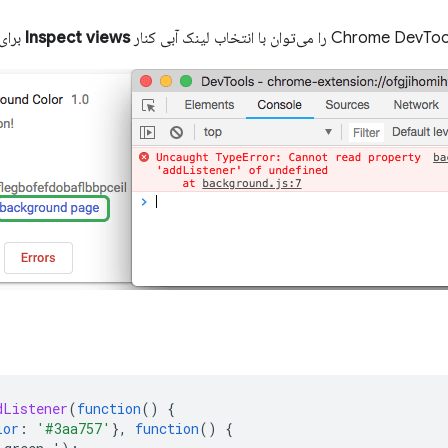
Inspect views
برای 
dListener
(
function
()
{
lor
:
'#3aa757'
}
,
function
()
{