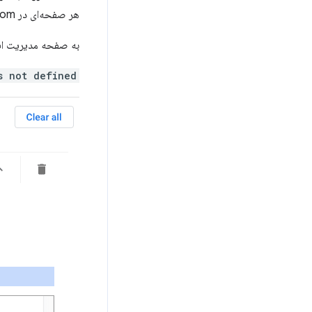
هر صفحه‌ای در developer.chrome.com بروید، پنجره‌ی بازشو را باز کنید و روی مربع سبز کلیک کنید. و... هیچ اتفاقی نمی‌افتد.
به صفحه مدیریت افز
s not defined