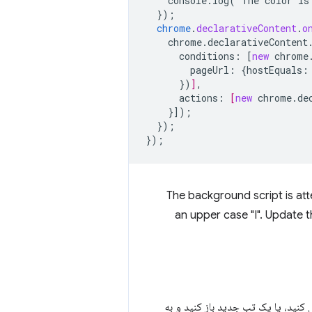
console.log('The
color
is
}
);
chrome
.
declarativeContent
.
o
chrome.declarativeContent
conditions
:
[
new
chrome
pageUrl
:
{
hostEquals
:
})
]
,
actions
:
[
new
chrome.de
}
]);
}
);
}
);
The background script is att
an upper case "I". Update th
 کنید، یا یک تب جدید باز کنید و به