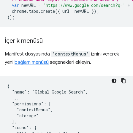
var
newURL
=
'https://www.google.com/search?q='
+
chrome
.
tabs
.
create
({
url
:
newURL
});
});
İçerik menüsü
Manifest dosyasında
"contextMenus"
iznini vererek
yeni
bağlam menüsü
seçenekleri ekleyin.
{

  "name": "Global Google Search",

  ...

  "permissions": [

    "contextMenus",

    "storage"

  ],

  "icons": {
