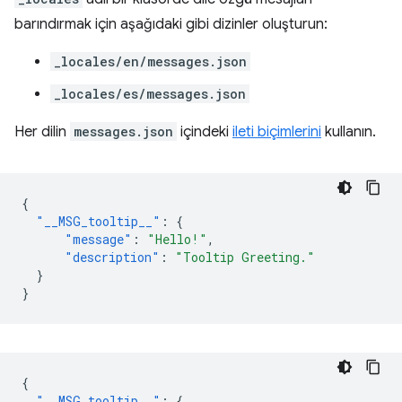
barındırmak için aşağıdaki gibi dizinler oluşturun:
_locales/en/messages.json
_locales/es/messages.json
Her dilin
messages.json
içindeki
ileti biçimlerini
kullanın.
{
"__MSG_tooltip__"
:
{
"message"
:
"Hello!"
,
"description"
:
"Tooltip Greeting."
}
}
{
"__MSG_tooltip__"
:
{