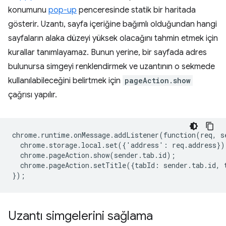
konumunu
pop-up
penceresinde statik bir haritada
gösterir. Uzantı, sayfa içeriğine bağımlı olduğundan hangi
sayfaların alaka düzeyi yüksek olacağını tahmin etmek için
kurallar tanımlayamaz. Bunun yerine, bir sayfada adres
bulunursa simgeyi renklendirmek ve uzantının o sekmede
kullanılabileceğini belirtmek için
pageAction.show
çağrısı yapılır.
chrome
.
runtime
.
onMessage
.
addListener
(
function
(
req
,
s
chrome
.
storage
.
local
.
set
({
'
address
'
:
req
.
address
})
chrome
.
pageAction
.
show
(
sender
.
tab
.
id
);
chrome
.
pageAction
.
setTitle
({
tabId
:
sender
.
tab
.
id
,
});
Uzantı simgelerini sağlama