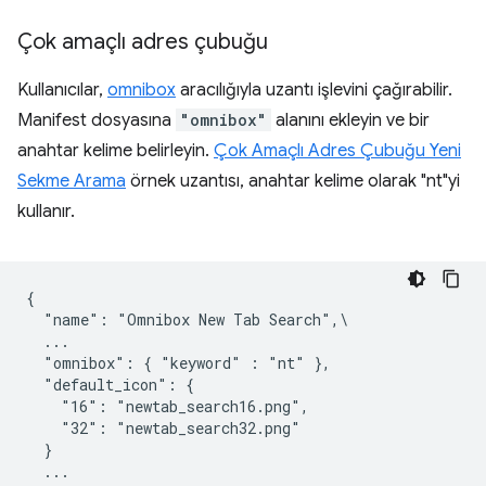
Çok amaçlı adres çubuğu
Kullanıcılar,
omnibox
aracılığıyla uzantı işlevini çağırabilir.
Manifest dosyasına
"omnibox"
alanını ekleyin ve bir
anahtar kelime belirleyin.
Çok Amaçlı Adres Çubuğu Yeni
Sekme Arama
örnek uzantısı, anahtar kelime olarak "nt"yi
kullanır.
{

  "name": "Omnibox New Tab Search",\

  ...

  "omnibox": { "keyword" : "nt" },

  "default_icon": {

    "16": "newtab_search16.png",

    "32": "newtab_search32.png"

  }

  ...
