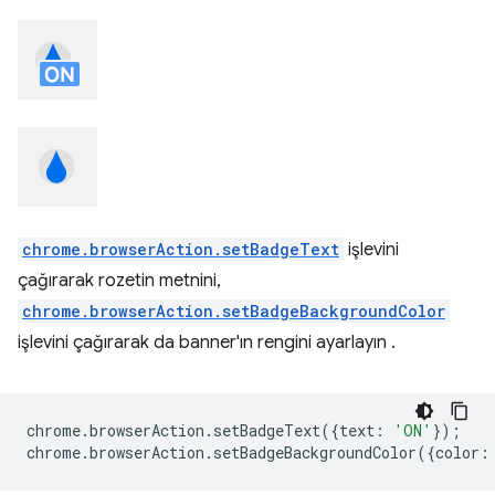
chrome.browserAction.setBadgeText
işlevini
çağırarak rozetin metnini,
chrome.browserAction.setBadgeBackgroundColor
işlevini çağırarak da banner'ın rengini ayarlayın .
chrome
.
browserAction
.
setBadgeText
({
text
:
'ON'
});
chrome
.
browserAction
.
setBadgeBackgroundColor
({
color
: