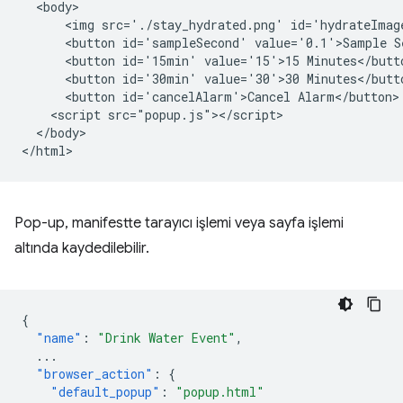
  <body>

      <img src='./stay_hydrated.png' id='hydrateImage
      <button id='sampleSecond' value='0.1'>Sample Se
      <button id='15min' value='15'>15 Minutes</butto
      <button id='30min' value='30'>30 Minutes</butto
      <button id='cancelAlarm'>Cancel Alarm</button>

    <script src="popup.js"></script>

  </body>

Pop-up, manifestte tarayıcı işlemi veya sayfa işlemi
altında kaydedilebilir.
{
"name"
:
"Drink Water Event"
,
...
"browser_action"
:
{
"default_popup"
:
"popup.html"