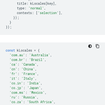
title
:
kLocales
[
key
],
type
:
'normal'
,
contexts
:
[
'selection'
],
});
}
});
const
kLocales
=
{
'com.au'
:
'Australia'
,
'com.br'
:
'Brazil'
,
'ca'
:
'Canada'
,
'cn'
:
'China'
,
'fr'
:
'France'
,
'it'
:
'Italy'
,
'co.in'
:
'India'
,
'co.jp'
:
'Japan'
,
'com.ms'
:
'Mexico'
,
'ru'
:
'Russia'
,
'co.za'
:
'South Africa'
,