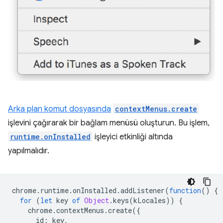
Arka plan komut dosyasında
contextMenus.create
işlevini çağırarak bir bağlam menüsü oluşturun. Bu işlem,
runtime.onInstalled
işleyici etkinliği altında
yapılmalıdır.
chrome
.
runtime
.
onInstalled
.
addListener
(
function
()
{
for
(
let
key
of
Object
.
keys
(
kLocales
))
{
chrome
.
contextMenus
.
create
({
id
:
key
,