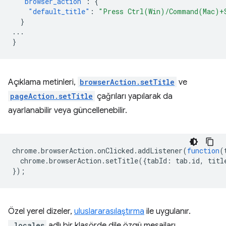
"browser_action"
:
{
"default_title"
:
"Press Ctrl(Win)/Command(Mac)+
}
...
}
Açıklama metinleri,
browserAction.setTitle
ve
pageAction.setTitle
çağrıları yapılarak da
ayarlanabilir veya güncellenebilir.
chrome
.
browserAction
.
onClicked
.
addListener
(
function
(
chrome
.
browserAction
.
setTitle
({
tabId
:
tab
.
id
,
titl
});
Özel yerel dizeler,
uluslararasılaştırma
ile uygulanır.
_locales
adlı bir klasörde dile özgü mesajları