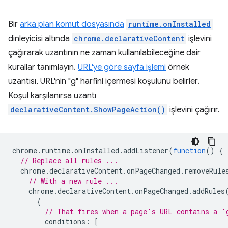
Bir
arka plan komut dosyasında
runtime.onInstalled
dinleyicisi altında
chrome.declarativeContent
işlevini
çağırarak uzantının ne zaman kullanılabileceğine dair
kurallar tanımlayın.
URL'ye göre sayfa işlemi
örnek
uzantısı, URL'nin "g" harfini içermesi koşulunu belirler.
Koşul karşılanırsa uzantı
declarativeContent.ShowPageAction()
işlevini çağırır.
chrome
.
runtime
.
onInstalled
.
addListener
(
function
()
{
// Replace all rules ...
chrome
.
declarativeContent
.
onPageChanged
.
removeRule
// With a new rule ...
chrome
.
declarativeContent
.
onPageChanged
.
addRules
{
// That fires when a page's URL contains a '
conditions
:
[