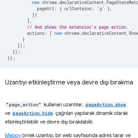
new
chrome
.
declarativeContent
.
PageStateMat
pageUrl
:
{
urlContains
:
'g'
},
})
],
// And shows the extension's page action.
actions
:
[
new
chrome
.
declarativeContent
.
Sho
}
]);
});
});
Uzantıyı etkinleştirme veya devre dışı bırakma
"page_action"
kullanan uzantılar,
pageAction.show
ve
pageAction.hide
çağrıları yapılarak dinamik olarak
etkinleştirilebilir ve devre dışı bırakılabilir.
Mappy
örnek uzantısı, bir web sayfasında adres tarar ve