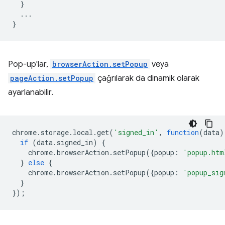
}
...
}
Pop-up'lar,
browserAction.setPopup
veya
pageAction.setPopup
çağrılarak da dinamik olarak
ayarlanabilir.
chrome
.
storage
.
local
.
get
(
'signed_in'
,
function
(
data
)
if
(
data
.
signed_in
)
{
chrome
.
browserAction
.
setPopup
({
popup
:
'popup.htm
}
else
{
chrome
.
browserAction
.
setPopup
({
popup
:
'popup_sig
}
});