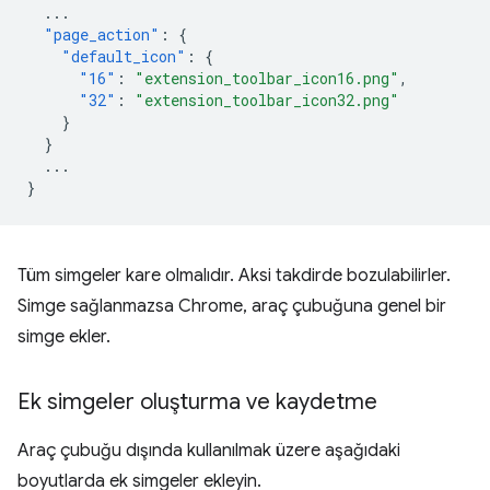
...
"page_action"
:
{
"default_icon"
:
{
"16"
:
"extension_toolbar_icon16.png"
,
"32"
:
"extension_toolbar_icon32.png"
}
}
...
}
Tüm simgeler kare olmalıdır. Aksi takdirde bozulabilirler.
Simge sağlanmazsa Chrome, araç çubuğuna genel bir
simge ekler.
Ek simgeler oluşturma ve kaydetme
Araç çubuğu dışında kullanılmak üzere aşağıdaki
boyutlarda ek simgeler ekleyin.