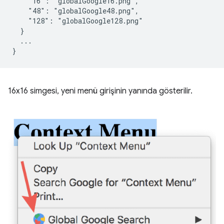
    "16": "globalGoogle16.png",

    "48": "globalGoogle48.png",

    "128": "globalGoogle128.png"

  }

  ...

16x16 simgesi, yeni menü girişinin yanında gösterilir.