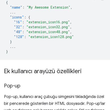
{
"name"
:
"My Awesome Extension"
,
...
"icons"
:
{
"16"
:
"extension_icon16.png"
,
"32"
:
"extension_icon32.png"
,
"48"
:
"extension_icon48.png"
,
"128"
:
"extension_icon128.png"
}
...
}
Ek kullanıcı arayüzü özellikleri
Pop-up
Pop-up, kullanıcı araç çubuğu simgesini tıkladığında özel
bir pencerede gösterilen bir HTML dosyasıdır. Pop-up'lar