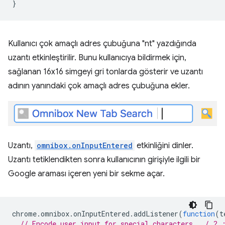
Kullanıcı çok amaçlı adres çubuğuna "nt" yazdığında
uzantı etkinleştirilir. Bunu kullanıcıya bildirmek için,
sağlanan 16x16 simgeyi gri tonlarda gösterir ve uzantı
adının yanındaki çok amaçlı adres çubuğuna ekler.
Uzantı,
omnibox.onInputEntered
etkinliğini dinler.
Uzantı tetiklendikten sonra kullanıcının girişiyle ilgili bir
Google araması içeren yeni bir sekme açar.
chrome
.
omnibox
.
onInputEntered
.
addListener
(
function
(
t
// Encode user input for special characters , / ? 