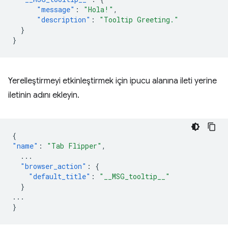
"message"
:
"Hola!"
,
"description"
:
"Tooltip Greeting."
}
}
Yerelleştirmeyi etkinleştirmek için ipucu alanına ileti yerine
iletinin adını ekleyin.
{
"name"
:
"Tab Flipper"
,
...
"browser_action"
:
{
"default_title"
:
"__MSG_tooltip__"
}
...
}