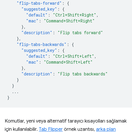
"flip-tabs-forward"
:
{
"suggested_key"
:
{
"default"
:
"Ctrl+Shift+Right"
,
"mac"
:
"Command+Shift+Right"
},
"description"
:
"Flip tabs forward"
},
"flip-tabs-backwards"
:
{
"suggested_key"
:
{
"default"
:
"Ctrl+Shift+Left"
,
"mac"
:
"Command+Shift+Left"
},
"description"
:
"Flip tabs backwards"
}
}
...
}
Komutlar, yeni veya alternatif tarayıcı kısayolları sağlamak
için kullanılabilir.
Tab Flipper
örnek uzantısı,
arka plan