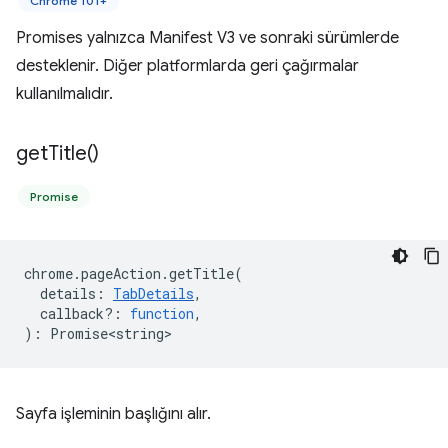
Chrome 101+
Promises yalnızca Manifest V3 ve sonraki sürümlerde
desteklenir. Diğer platformlarda geri çağırmalar
kullanılmalıdır.
get
Title(
)
Promise
chrome
.
pageAction
.
getTitle
(
details
:
TabDetails
,
callback?
:
function
,
)
:
Promise<string>
Sayfa işleminin başlığını alır.