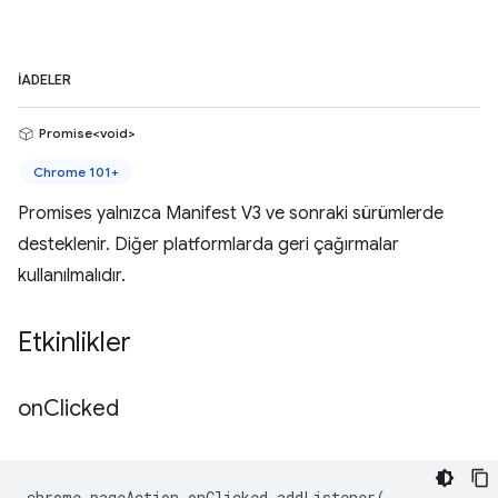
İADELER
Promise<void>
Chrome 101+
Promises yalnızca Manifest V3 ve sonraki sürümlerde
desteklenir. Diğer platformlarda geri çağırmalar
kullanılmalıdır.
Etkinlikler
on
Clicked
chrome
.
pageAction
.
onClicked
.
addListener
(