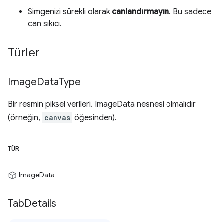
Simgenizi sürekli olarak
canlandırmayın
. Bu sadece
can sıkıcı.
Türler
Image
Data
Type
Bir resmin piksel verileri. ImageData nesnesi olmalıdır
(örneğin,
canvas
öğesinden).
TÜR
ImageData
Tab
Details