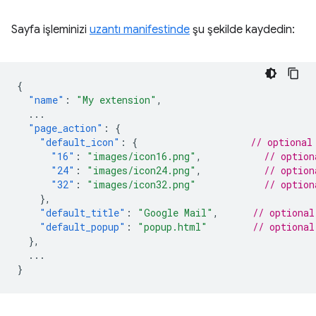
Sayfa işleminizi
uzantı manifestinde
şu şekilde kaydedin:
{
"name"
:
"My extension"
,
...
"page_action"
:
{
"default_icon"
:
{
// optional
"16"
:
"images/icon16.png"
,
// option
"24"
:
"images/icon24.png"
,
// option
"32"
:
"images/icon32.png"
// option
},
"default_title"
:
"Google Mail"
,
// optional
"default_popup"
:
"popup.html"
// optional
},
...
}