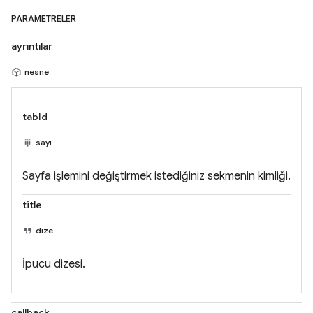
PARAMETRELER
ayrıntılar
nesne
tabId
sayı
Sayfa işlemini değiştirmek istediğiniz sekmenin kimliği.
title
dize
İpucu dizesi.
callback