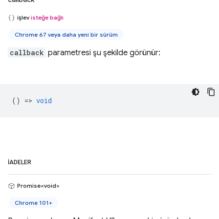
işlev
isteğe bağlı
Chrome 67 veya daha yeni bir sürüm
callback
parametresi şu şekilde görünür:
() =>
void
İADELER
Promise<void>
Chrome 101+