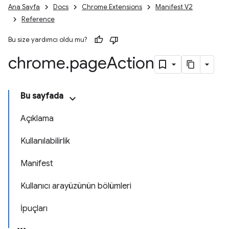
Ana Sayfa
Docs
Chrome Extensions
Manifest V2
Reference
Bu size yardımcı oldu mu?
chrome
.
page
Action
Bu sayfada
Açıklama
Kullanılabilirlik
Manifest
Kullanıcı arayüzünün bölümleri
İpuçları