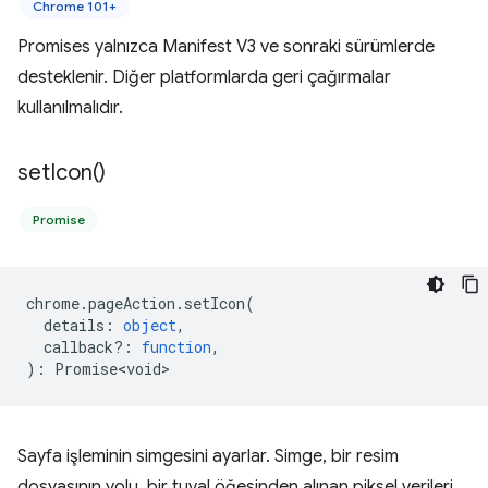
Chrome 101+
Promises yalnızca Manifest V3 ve sonraki sürümlerde
desteklenir. Diğer platformlarda geri çağırmalar
kullanılmalıdır.
set
Icon(
)
Promise
chrome
.
pageAction
.
setIcon
(
details
:
object
,
callback?
:
function
,
)
:
Promise<void>
Sayfa işleminin simgesini ayarlar. Simge, bir resim
dosyasının yolu, bir tuval öğesinden alınan piksel verileri