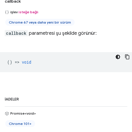
callback
işlev
isteğe bağlı
Chrome 67 veya daha yeni bir sürüm
callback
parametresi şu şekilde görünür:
() =>
void
İADELER
Promise<void>
Chrome 101+