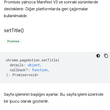
Promises yalnızca Manifest V3 ve sonraki sürümlerde
desteklenir. Diğer platformlarda geri çağırmalar
kullanılmalıdır.
set
Title(
)
Promise
chrome
.
pageAction
.
setTitle
(
details
:
object
,
callback?
:
function
,
)
:
Promise<void>
Sayfa işleminin başlığını ayarlar. Bu, sayfa işlemi üzerinde
bir ipucu olarak gösterilir.