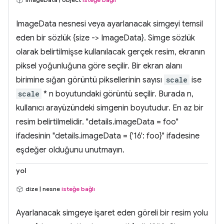
ImageData nesnesi veya ayarlanacak simgeyi temsil
eden bir sözlük {size -> ImageData}. Simge sözlük
olarak belirtilmişse kullanılacak gerçek resim, ekranın
piksel yoğunluğuna göre seçilir. Bir ekran alanı
birimine sığan görüntü piksellerinin sayısı
scale
ise
scale
* n boyutundaki görüntü seçilir. Burada n,
kullanıcı arayüzündeki simgenin boyutudur. En az bir
resim belirtilmelidir. "details.imageData = foo"
ifadesinin "details.imageData = {'16': foo}" ifadesine
eşdeğer olduğunu unutmayın.
yol
dize | nesne
isteğe bağlı
Ayarlanacak simgeye işaret eden göreli bir resim yolu