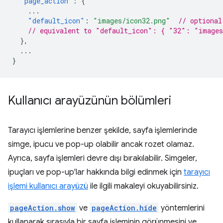
"page_action"
:
{
...
"default_icon"
:
"images/icon32.png"
// optional
// equivalent to "default_icon": { "32": "images
},
...
}
Kullanıcı arayüzünün bölümleri
Tarayıcı işlemlerine benzer şekilde, sayfa işlemlerinde
simge, ipucu ve pop-up olabilir ancak rozet olamaz.
Ayrıca, sayfa işlemleri devre dışı bırakılabilir. Simgeler,
ipuçları ve pop-up'lar hakkında bilgi edinmek için
tarayıcı
işlemi kullanıcı arayüzü
ile ilgili makaleyi okuyabilirsiniz.
pageAction.show
ve
pageAction.hide
yöntemlerini
kullanarak sırasıyla bir sayfa işleminin görünmesini ve