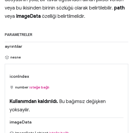
veya bu ikisinden birinin sözlüğü olarak belirtilebilir.
path
veya
imageData
özelliği belirtilmelidir.
PARAMETRELER
ayrıntılar
nesne
iconIndex
number
isteğe bağlı
Kullanımdan kaldırıldı.
Bu bağımsız değişken
yoksayılır.
imageData
ImageData | object
isteğe bağlı