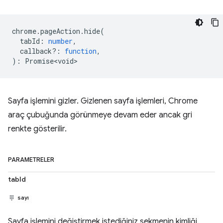
chrome
.
pageAction
.
hide
(
tabId
:
number
,
callback?
:
function
,
)
:
Promise<void>
Sayfa işlemini gizler. Gizlenen sayfa işlemleri, Chrome
araç çubuğunda görünmeye devam eder ancak gri
renkte gösterilir.
PARAMETRELER
tabId
sayı
Sayfa işlemini değiştirmek istediğiniz sekmenin kimliği.