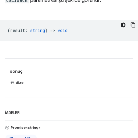
callback
parametresi şu şekilde görünür:
(
result
:
string
) =>
void
sonuç
dize
İADELER
Promise<string>