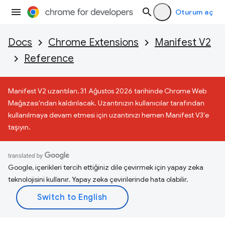
Oturum aç
Docs
Chrome Extensions
Manifest V2
Reference
Manifest V2 uzantıları, 31 Ağustos 2026 tarihinde Chrome Web
Mağazası'ndan kaldırılacak. Uzantınızın kullanıcılar tarafından
kullanılmaya devam etmesi için uzantınızı hemen Manifest V3'e
taşıyın.
Google, içerikleri tercih ettiğiniz dile çevirmek için yapay zeka
teknolojisini kullanır. Yapay zeka çevirilerinde hata olabilir.