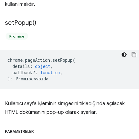
kullanılmalıdır.
set
Popup(
)
Promise
chrome
.
pageAction
.
setPopup
(
details
:
object
,
callback?
:
function
,
)
:
Promise<void>
Kullanıcı sayfa işleminin simgesini tıkladığında açılacak
HTML dokümanını pop-up olarak ayarlar.
PARAMETRELER