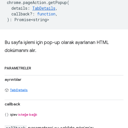
chrome
.
pageAction
.
getPopup
(
details
:
TabDetails
,
callback?
:
function
,
)
:
Promise<string>
Bu sayfa işlemi için pop-up olarak ayarlanan HTML
dokümanını alır.
PARAMETRELER
ayrıntılar
TabDetails
callback
işlev
isteğe bağlı