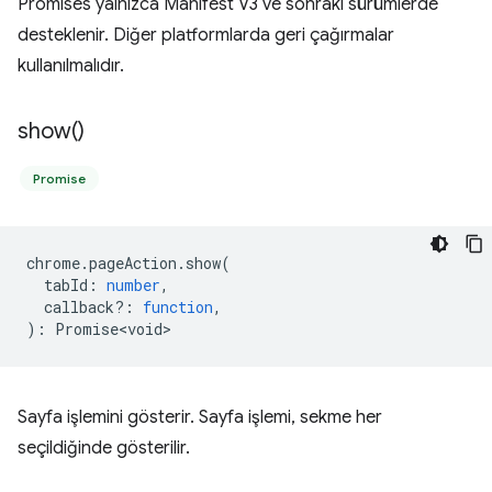
Promises yalnızca Manifest V3 ve sonraki sürümlerde
desteklenir. Diğer platformlarda geri çağırmalar
kullanılmalıdır.
show(
)
Promise
chrome
.
pageAction
.
show
(
tabId
:
number
,
callback?
:
function
,
)
:
Promise<void>
Sayfa işlemini gösterir. Sayfa işlemi, sekme her
seçildiğinde gösterilir.