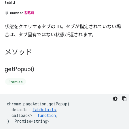
tabId
number
省略可
状態をクエリするタブの ID。タブが指定されていない場
合は、タブ固有ではない状態が返されます。
メソッド
get
Popup(
)
Promise
chrome
.
pageAction
.
getPopup
(
details
:
TabDetails
,
callback?
:
function
,
)
:
Promise<string>