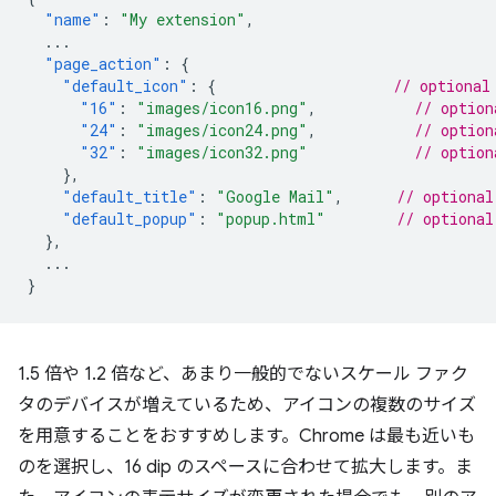
"name"
:
"My extension"
,
...
"page_action"
:
{
"default_icon"
:
{
// optional
"16"
:
"images/icon16.png"
,
// option
"24"
:
"images/icon24.png"
,
// option
"32"
:
"images/icon32.png"
// option
},
"default_title"
:
"Google Mail"
,
// optional
"default_popup"
:
"popup.html"
// optional
},
...
}
1.5 倍や 1.2 倍など、あまり一般的でないスケール ファク
タのデバイスが増えているため、アイコンの複数のサイズ
を用意することをおすすめします。Chrome は最も近いも
のを選択し、16 dip のスペースに合わせて拡大します。ま