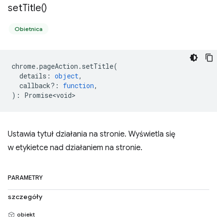
set
Title(
)
Obietnica
chrome
.
pageAction
.
setTitle
(
details
:
object
,
callback?
:
function
,
)
:
Promise<void>
Ustawia tytuł działania na stronie. Wyświetla się
w etykietce nad działaniem na stronie.
PARAMETRY
szczegóły
obiekt