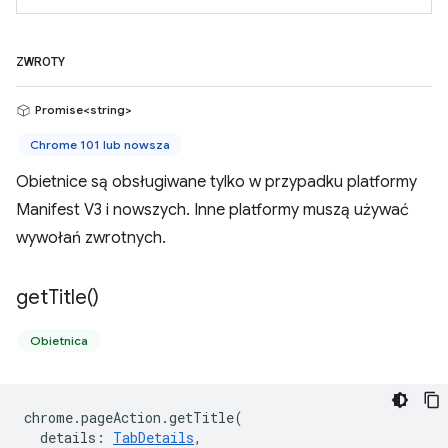
ZWROTY
Promise<string>
Chrome 101 lub nowsza
Obietnice są obsługiwane tylko w przypadku platformy
Manifest V3 i nowszych. Inne platformy muszą używać
wywołań zwrotnych.
get
Title(
)
Obietnica
chrome
.
pageAction
.
getTitle
(
details
:
TabDetails
,