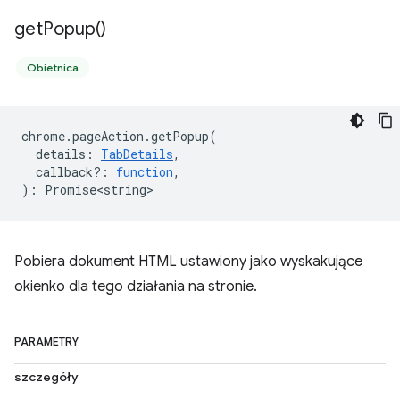
get
Popup(
)
Obietnica
chrome
.
pageAction
.
getPopup
(
details
:
TabDetails
,
callback?
:
function
,
)
:
Promise<string>
Pobiera dokument HTML ustawiony jako wyskakujące
okienko dla tego działania na stronie.
PARAMETRY
szczegóły