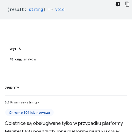
(
result
:
string
) =>
void
wynik
ciąg znaków
ZWROTY
Promise<string>
Chrome 101 lub nowsza
Obietnice są obsługiwane tylko w przypadku platformy
Manifest V3 i nowszych. Inne platformy muszą używać