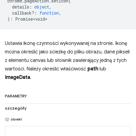
chrome
.
pageAction
.
setIcon
(
details
:
object
,
callback?
:
function
,
)
:
Promise<void>
Ustawia ikonę czynności wykonywanej na stronie. Ikonę
można określić jako ścieżkę do pliku obrazu, dane pikseli
z elementu canvas lub słownik zawierający jedną z tych
wartości. Należy określić właściwość
path
lub
imageData
.
PARAMETRY
szczegóły
obiekt