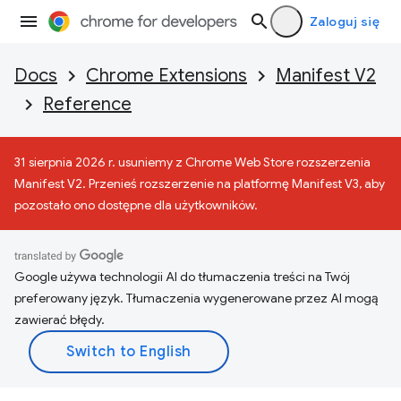
Zaloguj się
Docs
Chrome Extensions
Manifest V2
Reference
31 sierpnia 2026 r. usuniemy z Chrome Web Store rozszerzenia
Manifest V2. Przenieś rozszerzenie na platformę Manifest V3, aby
pozostało ono dostępne dla użytkowników.
Google używa technologii AI do tłumaczenia treści na Twój
preferowany język. Tłumaczenia wygenerowane przez AI mogą
zawierać błędy.