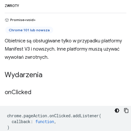
ZWROTY
Promise<void>
Chrome 101 lub nowsza
Obietnice są obsługiwane tylko w przypadku platformy
Manifest V3 i nowszych. Inne platformy muszą używać
wywołań zwrotnych.
Wydarzenia
on
Clicked
chrome
.
pageAction
.
onClicked
.
addListener
(
callback
:
function
,
)