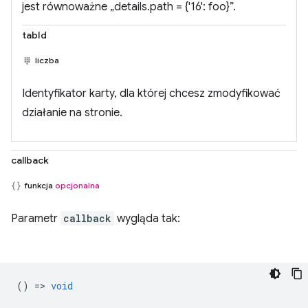
jest równoważne „details.path = {'16': foo}”.
tabId
liczba
Identyfikator karty, dla której chcesz zmodyfikować
działanie na stronie.
callback
funkcja
opcjonalna
Parametr
callback
wygląda tak:
() =>
void