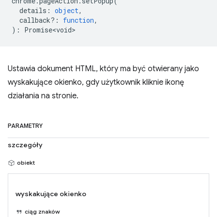
chrome
.
pageAction
.
setPopup
(
details
:
object
,
callback?
:
function
,
)
:
Promise<void>
Ustawia dokument HTML, który ma być otwierany jako
wyskakujące okienko, gdy użytkownik kliknie ikonę
działania na stronie.
PARAMETRY
szczegóły
obiekt
wyskakujące okienko
ciąg znaków