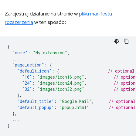
Zarejestruj działanie na stronie w
pliku manifestu
rozszerzenia
w ten sposób:
{
"name"
:
"My extension"
,
...
"page_action"
:
{
"default_icon"
:
{
// optional
"16"
:
"images/icon16.png"
,
// option
"24"
:
"images/icon24.png"
,
// option
"32"
:
"images/icon32.png"
// option
},
"default_title"
:
"Google Mail"
,
// optional
"default_popup"
:
"popup.html"
// optional
},
...
}