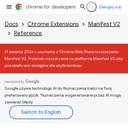
Zaloguj się
Docs
Chrome Extensions
Manifest V2
Reference
31 sierpnia 2026 r. usuniemy z Chrome Web Store rozszerzenia
Manifest V2. Przenieś rozszerzenie na platformę Manifest V3, aby
pozostało ono dostępne dla użytkowników.
Google używa technologii AI do tłumaczenia treści na Twój
preferowany język. Tłumaczenia wygenerowane przez AI mogą
zawierać błędy.