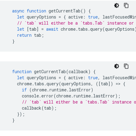
async
function
getCurrentTab
()
{
let
queryOptions
=
{
active
:
true
,
lastFocusedWi
// `tab` will either be a `tabs.Tab` instance or
let
[
tab
]
=
await
chrome
.
tabs
.
query
(
queryOptions
return
tab
;
}
function
getCurrentTab
(
callback
)
{
let
queryOptions
=
{
active
:
true
,
lastFocusedWi
chrome
.
tabs
.
query
(
queryOptions
,
([
tab
])
=
>
{
if
(
chrome
.
runtime
.
lastError
)
console
.
error
(
chrome
.
runtime
.
lastError
);
// `tab` will either be a `tabs.Tab` instance 
callback
(
tab
);
});
}