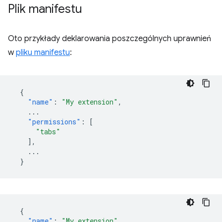
Plik manifestu
Oto przykłady deklarowania poszczególnych uprawnień
w
pliku manifestu
:
{
"name"
:
"My extension"
,
...
"permissions"
:
[
"tabs"
],
...
}
{
"name"
:
"My extension"
,