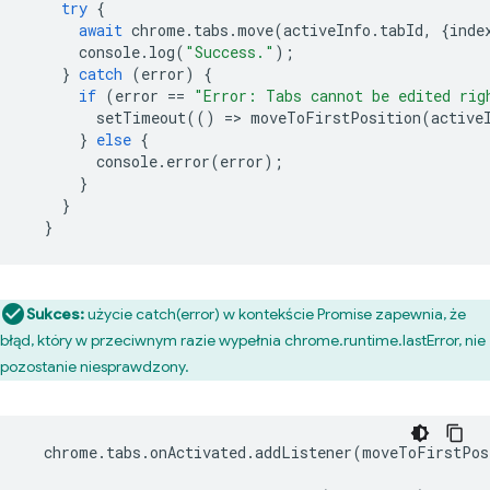
try
{
await
chrome
.
tabs
.
move
(
activeInfo
.
tabId
,
{
inde
console
.
log
(
"Success."
);
}
catch
(
error
)
{
if
(
error
==
"Error: Tabs cannot be edited rig
setTimeout
(()
=
>
moveToFirstPosition
(
active
}
else
{
console
.
error
(
error
);
}
}
}
Sukces:
użycie catch(error) w kontekście Promise zapewnia, że
błąd, który w przeciwnym razie wypełnia chrome.runtime.lastError, nie
pozostanie niesprawdzony.
chrome
.
tabs
.
onActivated
.
addListener
(
moveToFirstPos