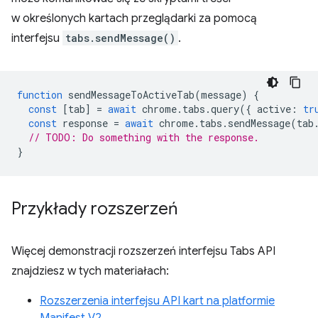
w określonych kartach przeglądarki za pomocą
interfejsu
tabs.sendMessage()
.
function
sendMessageToActiveTab
(
message
)
{
const
[
tab
]
=
await
chrome
.
tabs
.
query
({
active
:
tr
const
response
=
await
chrome
.
tabs
.
sendMessage
(
tab
// TODO: Do something with the response.
}
Przykłady rozszerzeń
Więcej demonstracji rozszerzeń interfejsu Tabs API
znajdziesz w tych materiałach:
Rozszerzenia interfejsu API kart na platformie