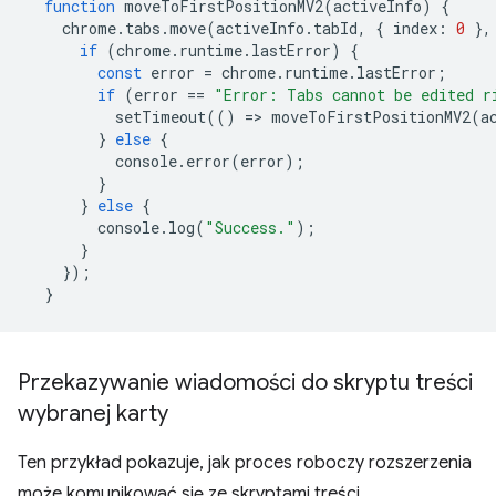
function
moveToFirstPositionMV2
(
activeInfo
)
{
chrome
.
tabs
.
move
(
activeInfo
.
tabId
,
{
index
:
0
},
if
(
chrome
.
runtime
.
lastError
)
{
const
error
=
chrome
.
runtime
.
lastError
;
if
(
error
==
"Error: Tabs cannot be edited r
setTimeout
(()
=
>
moveToFirstPositionMV2
(
a
}
else
{
console
.
error
(
error
);
}
}
else
{
console
.
log
(
"Success."
);
}
});
}
Przekazywanie wiadomości do skryptu treści
wybranej karty
Ten przykład pokazuje, jak proces roboczy rozszerzenia
może komunikować się ze skryptami treści