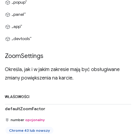
„popup”
„panel”
„app”
„devtools”
Zoom
Settings
Określa, jak i w jakim zakresie mają być obsługiwane
zmiany powiększenia na karcie.
WŁAŚCIWOŚCI
defaultZoomFactor
number
opcjonalny
Chrome 43 lub nowszy