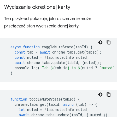
Wyciszanie określonej karty
Ten przykład pokazuje, jak rozszerzenie może
przełączać stan wyciszenia danej karty.
async
function
toggleMuteState
(
tabId
)
{
const
tab
=
await
chrome
.
tabs
.
get
(
tabId
);
const
muted
=
!
tab
.
mutedInfo
.
muted
;
await
chrome
.
tabs
.
update
(
tabId
,
{
muted
});
console
.
log
(
`Tab 
${
tab
.
id
}
 is 
${
muted
?
"muted"
}
function
toggleMuteState
(
tabId
)
{
chrome
.
tabs
.
get
(
tabId
,
async
(
tab
)
=
>
{
let
muted
=
!
tab
.
mutedInfo
.
muted
;
await
chrome
.
tabs
.
update
(
tabId
,
{
muted
});