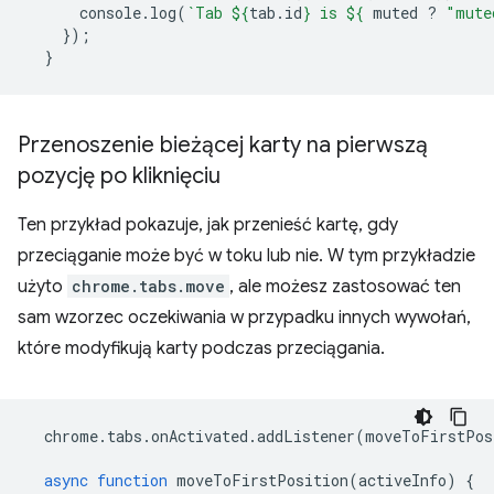
console
.
log
(
`Tab 
${
tab
.
id
}
 is 
${
muted
?
"mute
});
}
Przenoszenie bieżącej karty na pierwszą
pozycję po kliknięciu
Ten przykład pokazuje, jak przenieść kartę, gdy
przeciąganie może być w toku lub nie. W tym przykładzie
użyto
chrome.tabs.move
, ale możesz zastosować ten
sam wzorzec oczekiwania w przypadku innych wywołań,
które modyfikują karty podczas przeciągania.
chrome
.
tabs
.
onActivated
.
addListener
(
moveToFirstPos
async
function
moveToFirstPosition
(
activeInfo
)
{