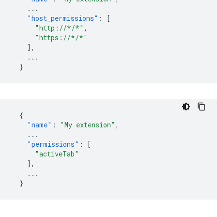
...
"host_permissions"
:
[
"http://*/*"
,
"https://*/*"
],
...
}
{
"name"
:
"My extension"
,
...
"permissions"
:
[
"activeTab"
],
...
}