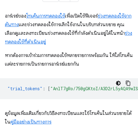
อาร์เรย์ของ
โทเค็นการทดลองใช้
เพื่อเปิดใช้ฟีเจอร์
ช่วงทดลองใช้จาก
ต้นทาง
และช่วงทดลองใช้การเลิกใช้งานในบริบทส่วนขยาย คุณ
เลือกดูและลงทะเบียนช่วงทดลองใช้ที่กำลังดำเนินอยู่ได้ในหน้า
ช่วง
ทดลองใช้ที่ดำเนินอยู่
หากต้องการเข้าร่วมการทดลองใช้หลายรายการพร้อมกัน ให้ใส่โทเค็น
แต่ละรายการเป็นรายการอาร์เรย์แยกกัน
"trial_tokens"
:
[
"AnlT7gRo/750gGKtoI/A3D2rL5yAQA9wI
ดูข้อมูลเพิ่มเติมเกี่ยวกับวิธีลงทะเบียนและใช้โทเค็นในส่วนขยายได้
ใน
คู่มืออย่างเป็นทางการ