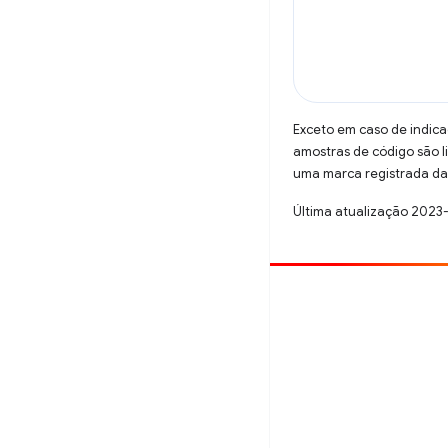
Exceto em caso de indica
amostras de código são 
uma marca registrada da 
Última atualização 2023
Contribuir
Registre um bug
Veja as questões em aberto