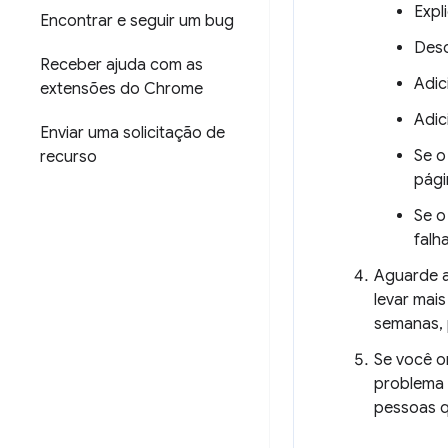
Expl
Encontrar e seguir um bug
Desc
Receber ajuda com as
Adic
extensões do Chrome
Adic
Enviar uma solicitação de
Se o
recurso
pág
Se o
falha
Aguarde a
levar mai
semanas,
Se você o
problema 
pessoas 