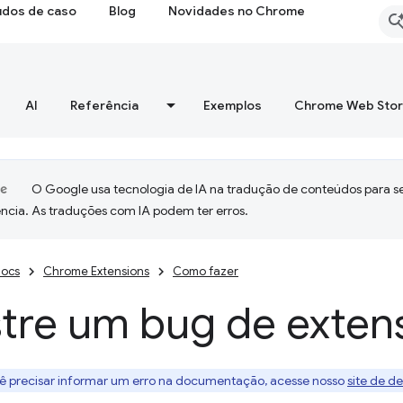
udos de caso
Blog
Novidades no Chrome
AI
Referência
Exemplos
Chrome Web Sto
O Google usa tecnologia de IA na tradução de conteúdos para s
ncia. As traduções com IA podem ter erros.
ocs
Chrome Extensions
Como fazer
stre um bug de exten
cê precisar informar um erro na documentação, acesse nosso
site de d