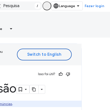
/
Fazer login
re
eu
Isso foi útil?
são
enúncias
.