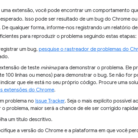
r uma extensão, você pode encontrar um comportamento q
inesperado. Isso pode ser resultado de um bug do Chrome ou
De qualquer forma, informe-nos registrando um relatório 
ficientes para reproduzir o problema seguindo estas etapas:
registrar um bug,
pesquise o rastreador de problemas do C
ado.
extensão de teste
mínima
para demonstrar o problema. Ele pr
te 100 linhas ou menos) para demonstrar o bug. Se não for p
 indicar que ele está no seu próprio código. Procure uma s
as extensões do Chrome
.
um problema no
Issue Tracker
. Seja o mais explícito possível 
r o problema, maior será a chance de ele ser corrigido rapid
lha um título descritivo.
cifique a versão do Chrome e a plataforma em que você pe