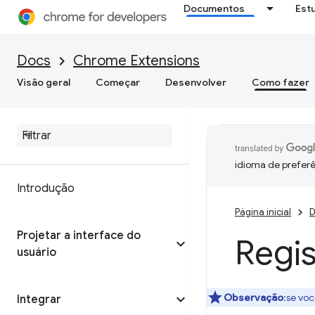
Documentos
Est
Docs
Chrome Extensions
Visão geral
Começar
Desenvolver
Como fazer
idioma de preferê
Introdução
Página inicial
D
Projetar a interface do
Regi
usuário
Observação
:se vo
Integrar