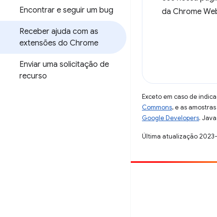
Encontrar e seguir um bug
da Chrome Web
Receber ajuda com as
extensões do Chrome
Enviar uma solicitação de
recurso
Exceto em caso de indica
Commons
, e as amostra
Google Developers
. Java
Última atualização 2023
Contribuir
Registre um bug
Veja as questões em aberto