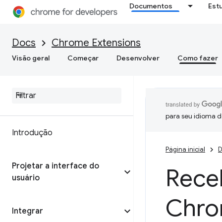
Documentos
Est
Docs
Chrome Extensions
Visão geral
Começar
Desenvolver
Como fazer
para seu idioma d
Introdução
Página inicial
D
Projetar a interface do
Rece
usuário
Chr
Integrar