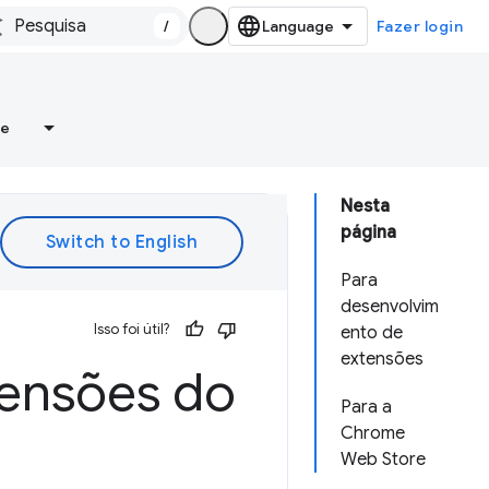
/
Fazer login
re
Nesta
página
Para
desenvolvim
Isso foi útil?
ento de
extensões
tensões do
Para a
Chrome
Web Store