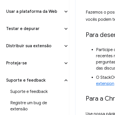
Usar a plataforma da Web
Fazemos o poss
vocês podem te
Testar e depurar
Para dese
Distribuir sua extensão
Participe
recentes 
perguntas
Proteja-se
das discu
O StackOv
Suporte e feedback
extension
Suporte e feedback
Para a Ch
Registre um bug de
extensão
Use nossa pág