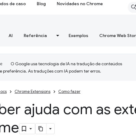
udos de caso
Blog
Novidades no Chrome
AI
Referência
Exemplos
Chrome Web Sto
O Google usa tecnologia de IA na tradução de conteúdos
e preferência. As traduções com IA podem ter erros.
ocs
Chrome Extensions
Como fazer
ber ajuda com as ex
ome