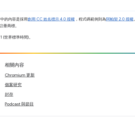
面中的內容是採用
創用 CC 姓名標示 4.0 授權
，程式碼範例則為
阿帕契 2.0 授權
業的註冊商標。
11 (世界標準時間)。
相關內容
Chromium 更新
個案研究
封存
Podcast 與節目